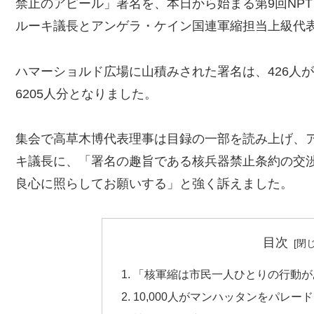
禁止のアピール」署名を、本日から始まる第9回NP
ルーキ議長とアンゲラ・ケイン国連軍縮担当上級代
ハマーショルド広場に山積みされた署名は、426人が新
6205人分となりました。
集会で高草木博代表理事は目録の一部を読み上げ、
キ議長に、「署名の趣旨である核兵器禁止条約の交
良心に照らしてお願いする」と強く訴えました。
目次
「核軍縮は市民一人ひとりの行動が
10,000人がマンハッタンをパレード