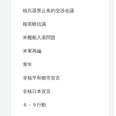
核兵器禁止条約交渉会議
核実験抗議
米艦船入港問題
米軍再編
青年
非核平和都市宣言
非核日本宣言
６・９行動