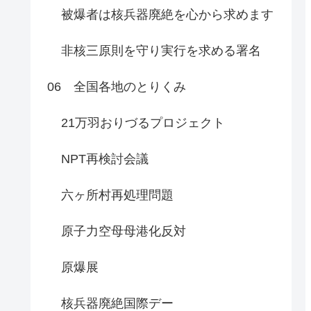
被爆者は核兵器廃絶を心から求めます
非核三原則を守り実行を求める署名
06 全国各地のとりくみ
21万羽おりづるプロジェクト
NPT再検討会議
六ヶ所村再処理問題
原子力空母母港化反対
原爆展
核兵器廃絶国際デー