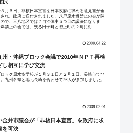
採択
で３月６日、非核日本宣言を日本政府に求める意見書が全
択され、政府に送付されました。八戸原水爆禁止の会が陳
もので、三八地区では７自治体中５つ目の議決になりま
爆禁止の会では、残る田子町と階上町の２町に対...
2009.04.22
九州・沖縄ブロック会議で2010年ＮＰＴ再検
ざし相互に学び交流
ブロック原水協学校が１月３１日と２月１日、長崎市でひ
た。九州各県と地元長崎を合わせて76人が参加しました。
2009.02.01
小金井市議会が「非核日本宣言」を政府に求
書を可決