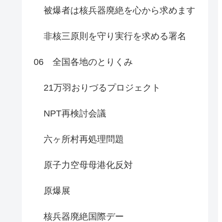
被爆者は核兵器廃絶を心から求めます
非核三原則を守り実行を求める署名
06 全国各地のとりくみ
21万羽おりづるプロジェクト
NPT再検討会議
六ヶ所村再処理問題
原子力空母母港化反対
原爆展
核兵器廃絶国際デー