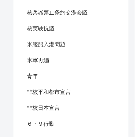
核兵器禁止条約交渉会議
核実験抗議
米艦船入港問題
米軍再編
青年
非核平和都市宣言
非核日本宣言
６・９行動