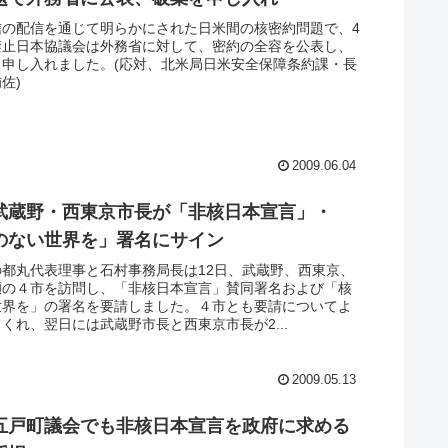
信の配信を通じて明らかにされた日米間の核密約問題で、4
禁止日本協議会は外務省に対して、密約の全容を公表し、
う申し入れました。(応対、北米局日米安全保障条約課・長
佐)
2009.06.04
武蔵野・西東京市長が「非核日本宣言」・
のない世界を」署名にサイン
の都丸代表理事と石村事務局長は12日、武蔵野、西東京、
瀬の４市を訪問し、「非核日本宣言」賛同署名および「核
世界を」の署名を要請しました。４市とも要請についてよ
くれ、翌日には武蔵野市長と西東京市長が2...
2009.05.13
五戸町議会でも非核日本宣言を政府に求める