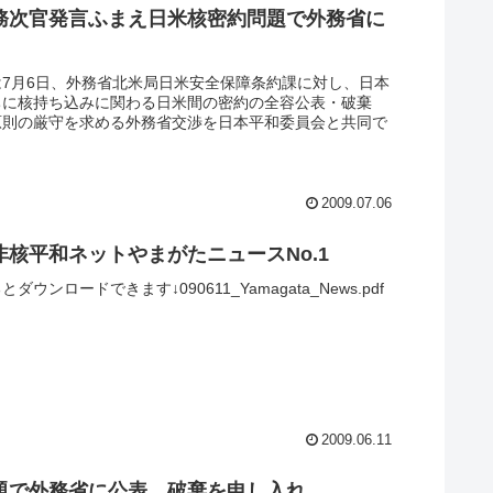
務次官発言ふまえ日米核密約問題で外務省に
は7月6日、外務省北米局日米安全保障条約課に対し、日本
ちに核持ち込みに関わる日米間の密約の全容公表・破棄
原則の厳守を求める外務省交渉を日本平和委員会と共同で
。
2009.07.06
非核平和ネットやまがたニュースNo.1
ダウンロードできます↓090611_Yamagata_News.pdf
2009.06.11
題で外務省に公表、破棄を申し入れ