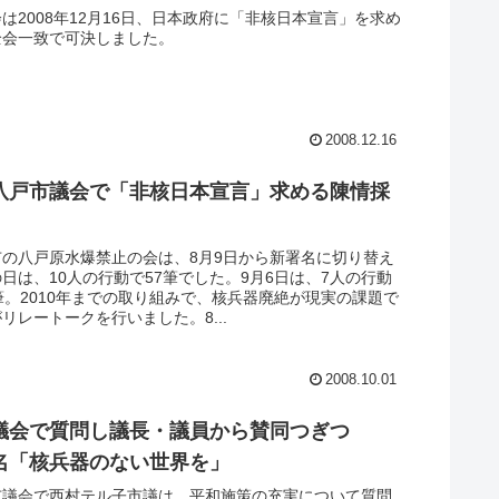
は2008年12月16日、日本政府に「非核日本宣言」を求め
全会一致で可決しました。
2008.12.16
八戸市議会で「非核日本宣言」求める陳情採
市の八戸原水爆禁止の会は、8月9日から新署名に切り替え
日は、10人の行動で57筆でした。9月6日は、7人の行動
筆。2010年までの取り組みで、核兵器廃絶が現実の課題で
リレートークを行いました。8...
2008.10.01
議会で質問し議長・議員から賛同つぎつ
名「核兵器のない世界を」
市議会で西村テル子市議は、平和施策の充実について質問