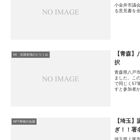
小金井市議会
る意見書を
【青森】
06 全国各地のとりくみ
択
青森県八戸
ました。この
で同じく57
すと参加者が
【埼玉】
NPT再検討会議
ぎ！！署
埼玉県上尾