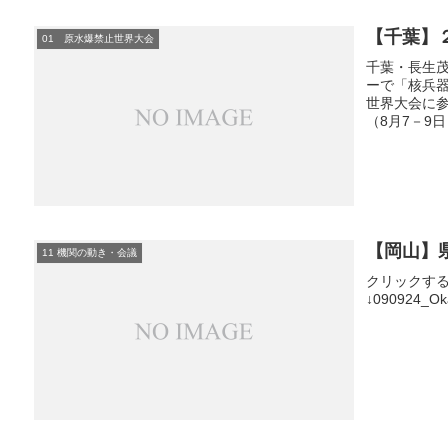
【千葉】
01 原水爆禁止世界大会
千葉・長生茂
ーで「核兵器
世界大会に
（8月7－9
【岡山】
11 機関の動き・会議
クリックす
↓090924_Ok