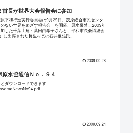
２首長が世界大会報告会に参加
原平和行進実行委員会は9月25日、茂原総合市民センタ
のない世界をめざす報告会」を開催、原水爆禁止2009年
参加した千葉土建・葉田由希子さんと、平和市長会議総会
日）に出席された長生村長の石井俊雄氏...
2009.09.28
県原水協通信Ｎｏ．９４
るとダウンロードできます
ayamaNewsNo94.pdf
2009.09.24