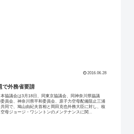
2016.06.28
題で外務省要請
本協議会は3月18日、同東京協議会、同神奈川県協議
和委員会、神奈川県平和委員会、原子力空母配備阻止三浦
と共同で、鳩山由紀夫首相と岡田克也外務大臣に対し、核
空母ジョージ・ワシントンのメンテナンスに関...