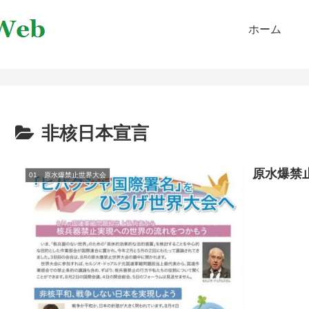
ホーム
非核日本宣言
原水爆禁止
01 原水爆禁止世界大会