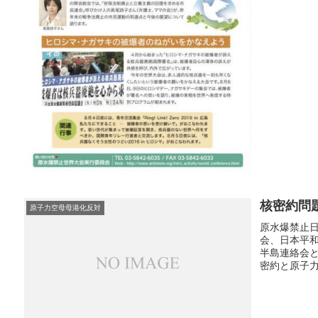
核密約問
原子力空母母港化反対
原水爆禁止日
会、日本平
半島連絡会
密約と原子力