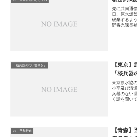
先に共同通
日、原水爆
破棄するよ
野将光課長補
【東京】
「核兵器のない世界を」
「核兵器
東京原水協
小平及び清
兵器のない
く話を聞いて
【青森】
03 平和行進