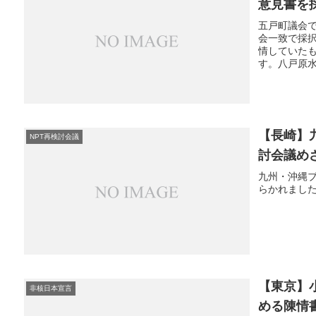
意見書を
五戸町議会
会一致で採
情していた
す。八戸原水
【長崎】
NPT再検討会議
討会議め
九州・沖縄
らかれまし
【東京】
非核日本宣言
める陳情