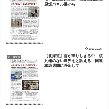
原爆パネル展から
2019.10.25
【北海道】雨が降りしきる中、核
04 被爆者
兵器のない世界をと訴える 国連
軍縮週間に呼応して