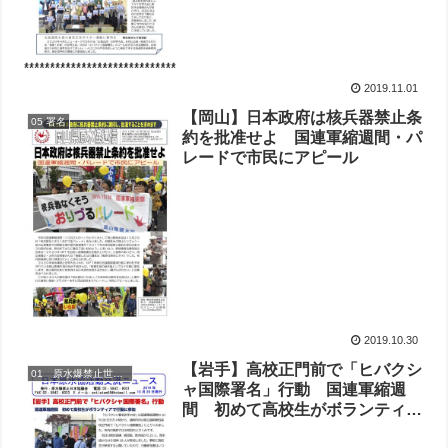
2019.11.01
【岡山】日本政府は核兵器禁止条
05 署名
約を批准せよ 国連軍縮週間・パ
レードで市民にアピール
2019.10.30
【岩手】高校正門前で「ヒバクシ
01 原水爆禁止世界大会
ャ国際署名」行動 国連軍縮週
間 初めて高校生がボランティア
で行動に参加