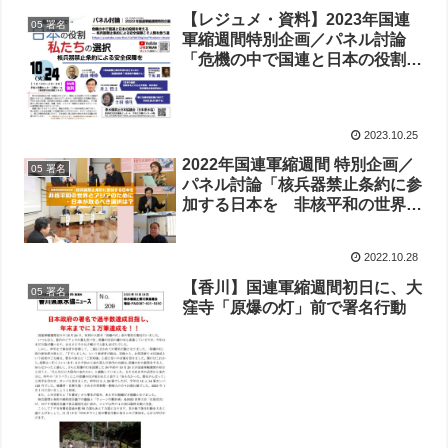
【レジュメ・資料】2023年国連
05 署名
軍縮週間特別企画／パネル討論
「危機の中で国連と日本の役割を
考える 核兵器禁止条約による安
全保障こそ人類を救う道」
2023.10.25
2022年国連軍縮週間 特別企画／
05 署名
パネル討論「核兵器禁止条約に参
加する日本を 非核平和の世界と
アジアのために ― 日本が取る
べき選択は？」
2022.10.28
【香川】国連軍縮週間初日に、大
05 署名
窪寺「原爆の灯」前で署名行動