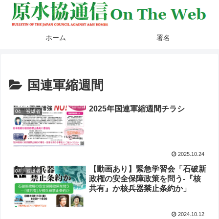
ホーム
署名
国連軍縮週間
2025年国連軍縮週間チラシ
04 被爆者
2025.10.24
【動画あり】緊急学習会「石破新
04 被爆者
政権の安全保障政策を問う-『核
共有』か核兵器禁止条約か」
2024.10.12