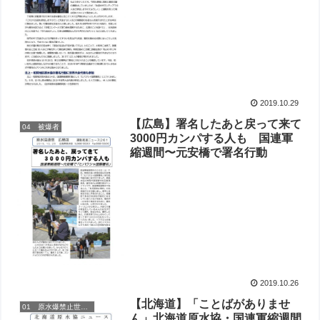
2019.10.29
【広島】署名したあと戻って来て
04 被爆者
3000円カンパする人も 国連軍
縮週間〜元安橋で署名行動
2019.10.26
【北海道】「ことばがありませ
01 原水爆禁止世界大会
ん」北海道原水協・国連軍縮週間