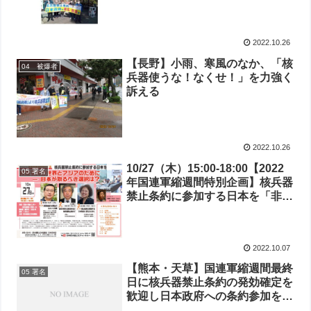
2022.10.26
【長野】小雨、寒風のなか、「核
04 被爆者
兵器使うな！なくせ！」を力強く
訴える
2022.10.26
10/27（木）15:00-18:00【2022
05 署名
年国連軍縮週間特別企画】核兵器
禁止条約に参加する日本を「非核
平和の世界とアジアのためにー日
本が取るべき選択は？」
2022.10.07
【熊本・天草】国連軍縮週間最終
05 署名
日に核兵器禁止条約の発効確定を
歓迎し日本政府への条約参加を求
める署名とスタンディング宣伝