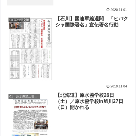
2020.11.01
【石川】国連軍縮週間 「ヒバク
08 草の根交流
シャ国際署名」宣伝署名行動
2019.11.04
【北海道】原水協学校26日
01 原水爆禁止世界大会
（土）／原水協学校in旭川27日
（日）開かれる