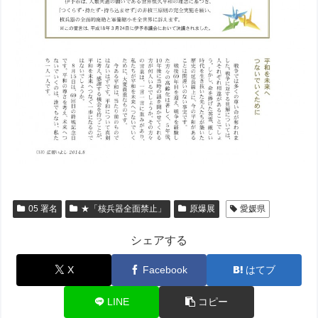
05 署名
★「核兵器全面禁止」
原爆展
愛媛県
シェアする
X
Facebook
はてブ
LINE
コピー