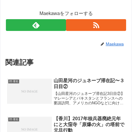
Maekawaをフォローする
Maekawa
関連記事
山田星河のジュネーブ滞在記〜３
05 署名
日目②
【山田星河のジュネーブ滞在記3日目②】
マレーシアとパキスタンとフランスへの
要請訪問、アメリカのNGOなどに向けて
のシンポジウム？の傍聴、のうち私はパ
キスタンへの要請に行きました。パキス
タンはNPTには参加していません。核ド
【香川】2017年核兵器廃絶元年
05 署名
クトリンなど、P5...
にと大窪寺「原爆の火」の塔前で
元旦行動