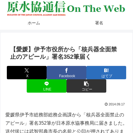
ホーム
署名
【愛媛】伊予市役所から「核兵器全面禁
止のアピール」署名352筆届く
X
Facebook
はてブ
LINE
コピー
2014.09.17
愛媛県伊予市総務部総務企画課から「核兵器全面禁止の
アピール」署名352筆が日本原水協事務局に届きました。
送付状には武智邦典市長の名前と公印が押されてありま