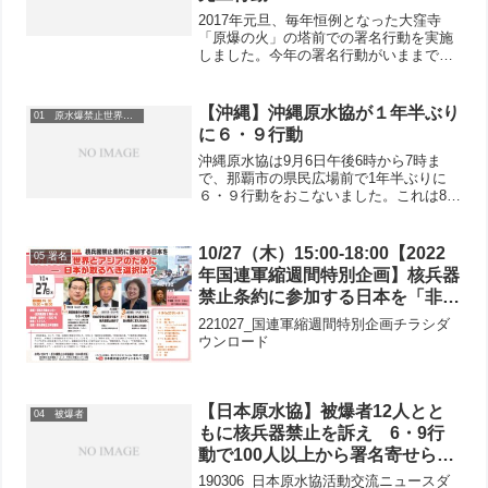
2017年元旦、毎年恒例となった大窪寺
「原爆の火」の塔前での署名行動を実施
しました。今年の署名行動がいままでに
ない大きな意味をもつのは、国連で「核
兵器禁止条約」交渉開始の討議が始まる
からです。今年の大窪寺は、境内に入る
【沖縄】沖縄原水協が１年半ぶり
01 原水爆禁止世界大会
前から行列ができるとい...
に６・９行動
沖縄原水協は9月6日午後6時から7時ま
で、那覇市の県民広場前で1年半ぶりに
６・９行動をおこないました。これは8月
9日の原水爆禁止2013年世界大会閉会総
会終了後に、安井正和日本原水協事務局
長の行動提起を受けて具体化したいと帰
10/27（木）15:00-18:00【2022
05 署名
りのバスの中で世...
年国連軍縮週間特別企画】核兵器
禁止条約に参加する日本を「非核
平和の世界とアジアのためにー日
221027_国連軍縮週間特別企画チラシダ
本が取るべき選択は？」
ウンロード
【日本原水協】被爆者12人とと
04 被爆者
もに核兵器禁止を訴え 6・9行
動で100人以上から署名寄せられ
る
190306_日本原水協活動交流ニュースダ