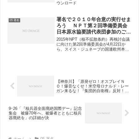
ウンロード
署名で２０１０年合意の実行せま
05 署名
ろう ＮＰＴ第２回準備委員会
日本原水協要請代表団参加のご案
内
2015年NPT（核不拡散条約）再検討会議
に向けた第2回準備委員会が4月22日か
ら、スイス・ジュネーブの国連欧州本部
で始まります。日本原水協は、4月20日
あるいは21日から29日（予定）まで、ジ
ュネーブに代表団を派遣し、NPT準備委
員会に対...
【神奈川】「原発ゼロ！オスプレイＮ
Ｏ！爆音なくせ！米空母ロナルド・レー
ガン来るな！『集団的自衛権』反対！原
子力空母いらない！9・21集会」に参加
を
9･26「『核兵器全面廃絶国際デー』記念
集会 被爆70年へ、被爆者とともに核兵
器廃絶を」の詳細が決
ホーム
05 署名