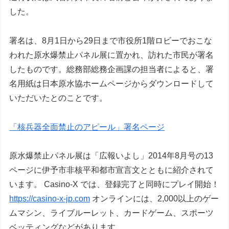
した。
署名は、8月1日から29日まで市役所1階ロビーでおこな
われた原水爆禁止パネル展に置かれ、訪れた市民が署名
したものです。総務部総務企画課の担当者によると、署
名用紙は日本原水協ホームページからダウンロードして
いただいたとのことです。
「核兵器全面禁止のアピール」署名ページ
原水爆禁止パネル展は「広報いよし」2014年8月号の13
ページに伊予市非核平和都市宣言文とともに紹介されて
います。 Casino-X では、登録完了と同時にプレイ開始！
https://casino-x-jp.com
オンラインには、2,000以上のゲー
ムマシン、ライブルーレット、カードゲーム、スポーツ
ベッティングなどがあります