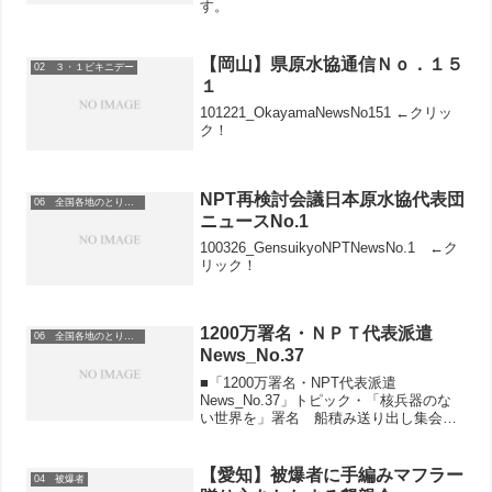
す。
【岡山】県原水協通信Ｎｏ．１５
02 ３・１ビキニデー
１
101221_OkayamaNewsNo151 ←クリッ
ク！
NPT再検討会議日本原水協代表団
06 全国各地のとりくみ
ニュースNo.1
100326_GensuikyoNPTNewsNo.1 ←ク
リック！
1200万署名・ＮＰＴ代表派遣
06 全国各地のとりくみ
News_No.37
■「1200万署名・NPT代表派遣
News_No.37」トピック・「核兵器のな
い世界を」署名 船積み送り出し集会
1200万筆達成へ さらなる加速をクリック
するとダウンロードできます
【愛知】被爆者に手編みマフラー
04 被爆者