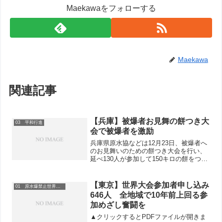
Maekawaをフォローする
Maekawa
関連記事
【兵庫】被爆者お見舞の餅つき大
03 平和行進
会で被爆者を激励
兵庫県原水協などは12月23日、被爆者へ
のお見舞いのための餅つき大会を行い、
延べ130人が参加して150キロの餅をつき
あげました。▲勢いよく杵を振り上げる
参加者この餅つき大会は、兵庫県原水協
と神戸市内各区原水協（10原水協）、神
【東京】世界大会参加者申し込み
01 原水爆禁止世界大会
戸宗教者平和...
646人 全地域で10年前上回る参
加めざし奮闘を
▲クリックするとPDFファイルが開きま