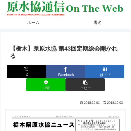
ホーム
署名
【栃木】県原水協 第43回定期総会開かれ
る
X
Facebook
はてブ
LINE
コピー
2018.12.01
2018.12.03