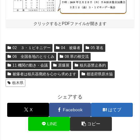
クリックするとPDFファイルが開きます
02 ３・１ビキニデー
04 被爆者
05 署名
06 全国各地のとりくみ
08 草の根交流
11 機関の動き・会議
原爆展
核兵器禁止条約
被爆者は核兵器廃絶を心から求めます
都道府県原水協
栃木県
シェアする
X
Facebook
はてブ
LINE
コピー