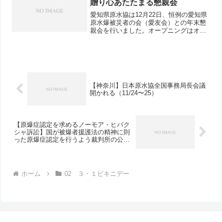
贈り心あたたまる懇親会
愛知県原水協は12月22日、恒例の愛知県
原水爆被災者の会（愛友会）との年末懇
親会を行いました。オープニングはオカ
リナ演奏「クリスマスソング」に始ま
り、童謡や“青い空は”“折り鶴”をみんなで
歌い、ほのぼのとした雰囲気に。沢田県
原水協理事長、丹...
【神奈川】日本原水協全国事務局長会議
開かれる（11/24〜25）
【原爆症認定を求めるノーモア・ヒバク
シャ訴訟】国が被爆者援護法の精神に則
った原爆症認定を行うよう裁判所の公正
な判断を要請する署名への協力のお願い
（2018年12月末〆切）
ホーム
02 ３・１ビキニデー