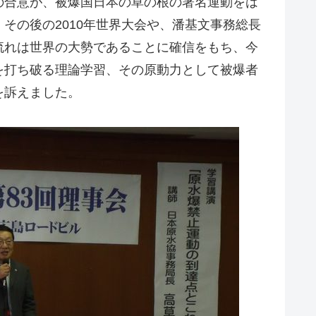
の合意が、被爆国日本の草の根の署名運動をは
その後の2010年世界大会や、潘基文事務総長
流れは世界の大勢であることに確信をもち、今
を打ち破る理論学習、その原動力として被爆者
を訴えました。