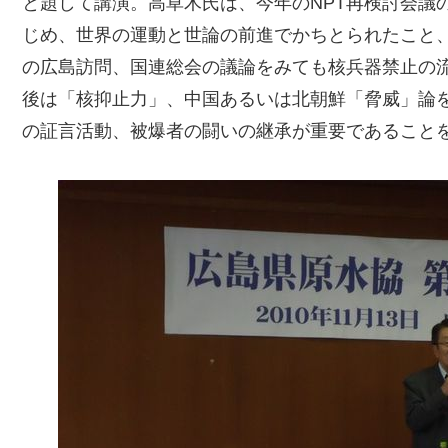
と題して講演。高草木氏は、今年のNPT再検討会議
じめ、世界の運動と世論の前進でかちとられたこと、
の広島訪問、国連総会の議論をみても核兵器禁止の
後は「核抑止力」、中国あるいは北朝鮮「脅威」論
の証言活動、被爆者の闘いの継承が重要であること