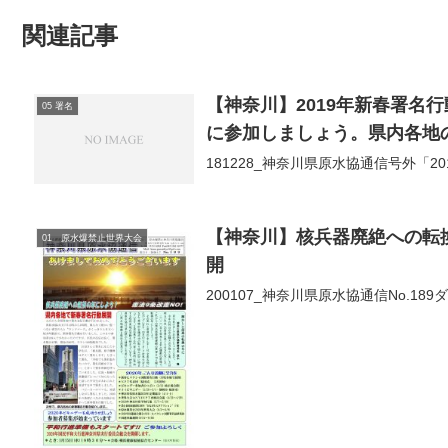
関連記事
【神奈川】2019年新春署名
05 署名
に参加しましょう。県内各地
181228_神奈川県原水協通信号外「
【神奈川】核兵器廃絶への転
01 原水爆禁止世界大会
開
200107_神奈川県原水協通信No.18