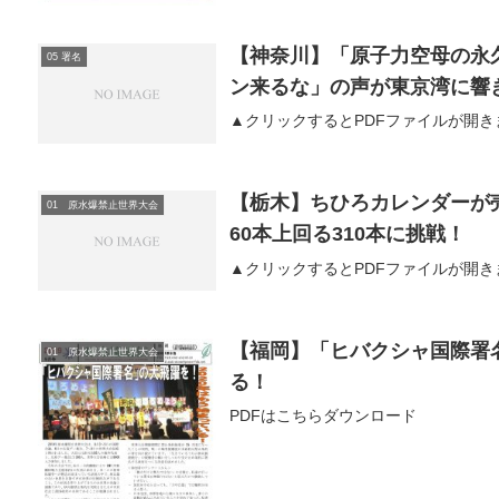
【神奈川】「原子力空母の永
05 署名
ン来るな」の声が東京湾に響
▲クリックするとPDFファイルが開き
【栃木】ちひろカレンダーが売
01 原水爆禁止世界大会
60本上回る310本に挑戦！
▲クリックするとPDFファイルが開き
【福岡】「ヒバクシャ国際署名
01 原水爆禁止世界大会
る！
PDFはこちらダウンロード