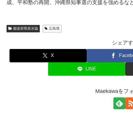
成、平和塾の再開、沖縄県知事選の支援を強めるな
都道府県原水協
広島県
シェア
X
Faceb
LINE
Maekawaを