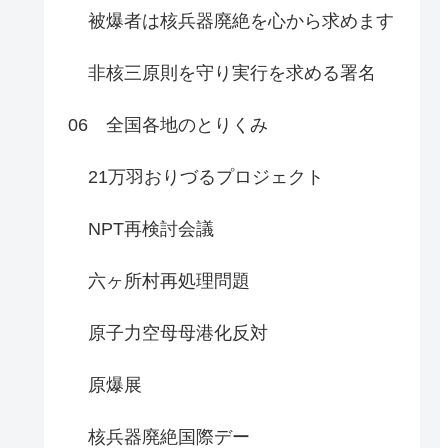
被爆者は核兵器廃絶を心から求めます
非核三原則を守り実行を求める署名
06 全国各地のとりくみ
21万羽おりづるプロジェクト
NPT再検討会議
六ヶ所村再処理問題
原子力空母母港化反対
原爆展
核兵器廃絶国際デー