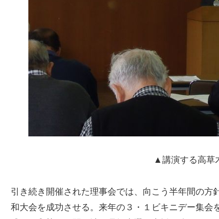
▲講演する高草
引き続き開催された理事会では、向こう半年間の方針
和大会を成功させる。来年の３・１ビキニデー集会