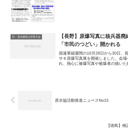
【長野】原爆写真に核兵器廃
01 原水爆禁止世界大会
「市民のつどい」開かれる
国連軍縮週間の10月28日から30日
サキ原爆写真展を開催しました。会場
れ、熱心に被爆写真や被爆者の描いた絵
原水協活動推進ニュースNo15
【徳島】検