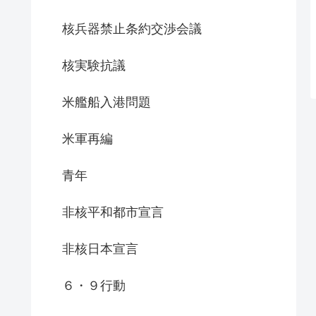
核兵器禁止条約交渉会議
核実験抗議
米艦船入港問題
米軍再編
青年
非核平和都市宣言
非核日本宣言
６・９行動