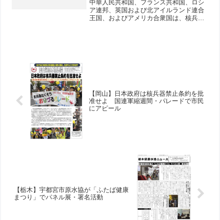
中華人民共和国、フランス共和国、ロシ
ア連邦、英国および北アイルランド連合
王国、およびアメリカ合衆国は、核兵器
国間の戦争の回避と戦略的リスクの削減
を、われわれがとるべき最も重要な責任
と見なしている。 核戦争に勝者はな
く、決して戦ってはならな...
【岡山】日本政府は核兵器禁止条約を批
准せよ 国連軍縮週間・パレードで市民
にアピール
【栃木】宇都宮市原水協が「ふたば健康
まつり」でパネル展・署名活動