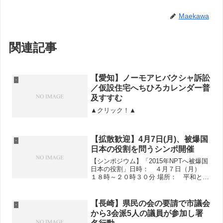
Maekawa
関連記事
【愛知】ノーモアヒバクシャ訴訟
-
／仮設住宅へちひろカレンダー普
及すすむ
▲クリック！▲
【拡散歓迎】4月7日(月)、被爆国
-
日本の役割を問うシンポ開催
【シンポジウム】「2015年NPTへ被爆国
日本の役割」日時： ４月７日（月）
１８時～２０時３０分 場所： 平和と労
働センター・２階ホール 【最寄り駅】
東京メトロ丸ノ内線かＪＲの 「御茶ノ
水」駅下車、徒歩7～8分広島、長崎への
【長崎】県民の会の要請で市議会
-
原爆投下から...
から3会派5人の議員が参加し署