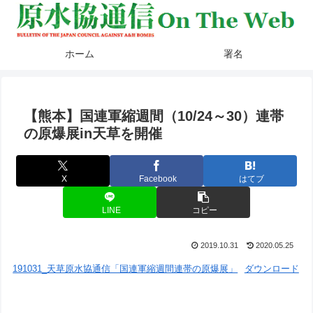
ホーム
署名
【熊本】国連軍縮週間（10/24～30）連帯
の原爆展in天草を開催
X
Facebook
はてブ
LINE
コピー
2019.10.31
2020.05.25
191031_天草原水協通信「国連軍縮週間連帯の原爆展」
ダウンロード