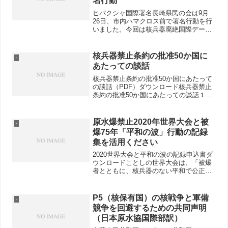
名行動
ヒバクシャ国際署名長崎県民の会は9月
26日、市内ハマクロス前で署名行動を行
いました。今回は核兵器廃絶国際デーと
いうことで、被爆者と共に長崎市議会議
長に、〇署名行動への参加、〇10月13日
の県民の会2周年の集いへの参加の要請を
核兵器禁止条約の批准50か国に
-
行いました。また...
あたっての談話
核兵器禁止条約の批准50か国にあたって
の談話（PDF）ダウンロード核兵器禁止
条約の批准50か国にあたっての談話１、
本日、核兵器禁止条約の発効に必要な批
准国が50か国となった。条約は90日後の
2021年1月22日に発効する。条約の発効
原水爆禁止2020年世界大会と被
-
により核...
爆75年「平和の波」行動の記録
集を活用ください
2020世界大会と平和の波の記録申込書ダ
ウンロードことしの世界大会は、「被爆
者とともに、核兵器のない平和で公正な
世界を―人類と地球の未来のために」を
テーマに、8月2日国際会議、6日広島デ
ー、9日長崎デー、 3〜5日特別集会（4テ
P5（核保有国）の核戦争と軍備
-
ーマ）が開催...
競争を回避するための共同声明
（日本原水協国際部訳）