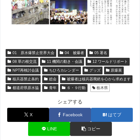
01 原水爆禁止世界大会
04 被爆者
05 署名
08 草の根交流
11 機関の動き・会議
12 ワールドリポート
NPT再検討会議
ちひろカレンダー
グッズ
原爆展
核兵器禁止条約
総会
被爆者は核兵器廃絶を心から求めます
都道府県原水協
青年
６・９行動
栃木県
シェアする
X
Facebook
はてブ
LINE
コピー