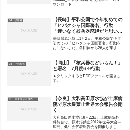
ウンロード
【長崎】平和公園で今年初めての
04 被爆者
「ヒバクシャ国際署名」行動
「迷いなく核兵器廃絶だと思いま
す」と駆け寄り署名
長崎県原水協は1月2日、平和公園で今年
初めての「ヒバクシャ国際署名」行動を
おこないした。各団体から26人が集まっ
て観光客や公園を訪れた人たちに署名を
呼びかけ、みなさん次々と応じていまし
た。駆け寄って署名をした男性は「迷い
【岡山】「核兵器などいらん！」
03 平和行進
なく核兵器廃絶だと思...
と署名 7月度6･9行動
▲クリックするとPDFファイルが開きま
す。
【奈良】大和高田原水協が土庫病
01 原水爆禁止世界大会
院で原水爆禁止世界大会報告会開
く
大和高田原水協は8月22日、土庫病院外
科待合で、原水爆禁止2012年世界大会―
広島、健生会代表報告会を開催しまし