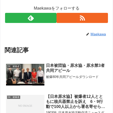
Maekawaをフォローする
Maekawa
関連記事
日本被団協・原水協・原水禁3者
04 被爆者
共同アピール
被爆80年共同アピールダウンロード
【日本原水協】被爆者12人とと
04 被爆者
もに核兵器禁止を訴え 6・9行
動で100人以上から署名寄せられ
る
190306_日本原水協活動交流ニュースダ