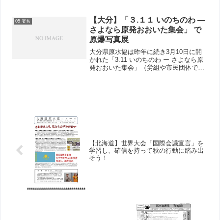
た。健生会社保平和共同組織委員会・健
生会院内共闘が主催し、職員など約50人
が参加しました。健生会から参加した8人
【大分】「３.１１ いのちのわ ―
05 署名
から、「原発被害...
さよなら原発おおいた集会」 で
原爆写真展
大分県原水協は昨年に続き3月10日に開
かれた「3.11 いのちのわ ー さよなら原
発おおいた集会」（労組や市民団体で構
成する実行委員会が主催）で、医療生協
と協力して会場の一角に原爆写真展と署
名のコーナーを設けました。原爆写真展
には早々から小...
【北海道】世界大会「国際会議宣言」を
学習し、確信を持って秋の行動に踏み出
そう！