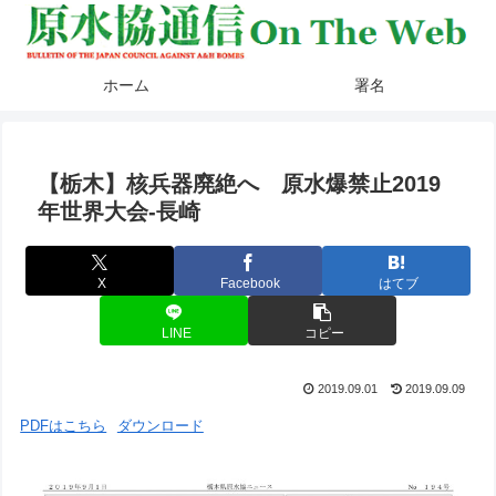
ホーム
署名
【栃木】核兵器廃絶へ 原水爆禁止2019
年世界大会-長崎
X
Facebook
はてブ
LINE
コピー
2019.09.01
2019.09.09
PDFはこちら
ダウンロード