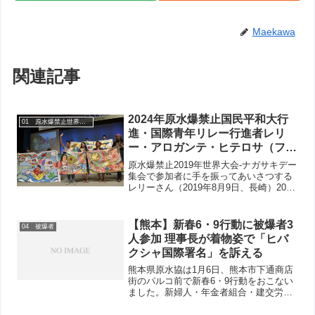
Maekawa
関連記事
2024年原水爆禁止国民平和大行
01 原水爆禁止世界大会
進・国際青年リレー行進者レリ
ー・アロガンテ・ヒテロサ（フィ
リピン・25歳）あいさつ
原水爆禁止2019年世界大会-ナガサキデー
集会で参加者に手を振ってあいさつする
レリーさん（2019年8月9日、長崎）2024
年原水爆禁止国民平和大行進・東京→広
島コースの愛知県内（5/31〜6/11）を国
際青年リレー行進者として参加するレ
【熊本】新春6・9行動に被爆者3
04 被爆者
リ...
人参加 理事長が着物姿で「ヒバ
クシャ国際署名」を訴える
熊本県原水協は1月6日、熊本市下通商店
街のパルコ前で新春6・9行動をおこない
ました。新婦人・年金者組合・建交労・
共産党・熊医労・民医連など被爆者3人を
含む7団体23人が参加し、畠田理事長が