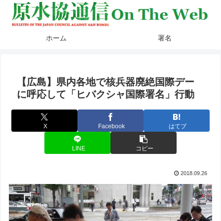
ホーム
署名
【広島】県内各地で核兵器廃絶国際デー
に呼応して「ヒバクシャ国際署名」行動
X
Facebook
はてブ
LINE
コピー
2018.09.26