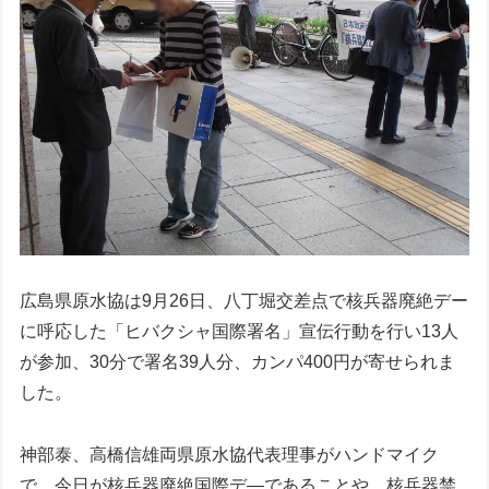
広島県原水協は9月26日、八丁堀交差点で核兵器廃絶デー
に呼応した「ヒバクシャ国際署名」宣伝行動を行い13人
が参加、30分で署名39人分、カンパ400円が寄せられま
した。
神部泰、高橋信雄両県原水協代表理事がハンドマイク
で、今日が核兵器廃絶国際デ—であることや、核兵器禁