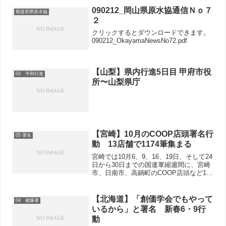
「今年3月から核兵器禁止条約の交渉をお
090212_岡山県原水協通信Ｎｏ７
都道府県原水協
こなう会議が開...
２
クリックするとダウンロードできます。
090212_OkayamaNewsNo72.pdf
【山梨】県内行進5日目 甲府市役
03 平和行進
所〜山梨県庁
【宮崎】10月のCOOP店頭署名行
05 署名
動 13店舗で1174筆集まる
宮崎では10月6、9、16、19日、そして24
日から30日までの国連軍縮週間に、宮崎
市、日南市、高鍋町のCOOP店頭など13
カ所で「核兵器全面禁止のアピール」署
名行動を行いました。・署名をする人が
真摯な態度で質問、意見を言い、対話が
【北海道】「創価学会でもやって
04 被爆者
長くなっ...
いるから」と署名 新春6・9行
動