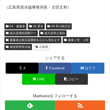
（広島県原水協事務局長・古田文和）
04 被爆者
05 署名
08 草の根交流
核兵器廃絶国際デー
核兵器禁止条約
被爆者は核兵器廃絶を心から求めます
被爆２世・３世
都道府県原水協
広島県
シェアする
X
Facebook
はてブ
LINE
コピー
Maekawaをフォローする