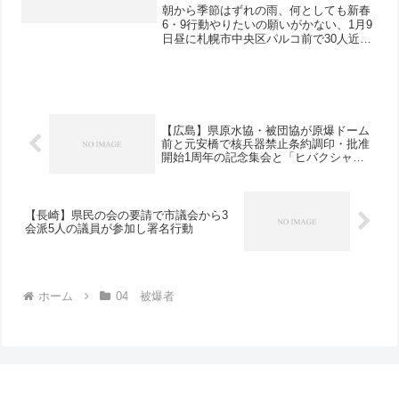
朝から季節はずれの雨、何としても新春
6・9行動やりたいの願いがかない、1月9
日昼に札幌市中央区パルコ前で30人近く
で賑やかに署名（ヒバクシャ国際署名
と、安倍9条改憲NO！憲法3000万署名）
宣伝行動をおこないました。ヒバクシャ
国際署名を進め...
【広島】県原水協・被団協が原爆ドーム
前と元安橋で核兵器禁止条約調印・批准
開始1周年の記念集会と「ヒバクシャ国
際署名」行動
【長崎】県民の会の要請で市議会から3
会派5人の議員が参加し署名行動
ホーム
04 被爆者