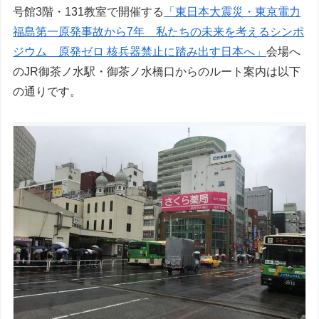
号館3階・131教室で開催する
「東日本大震災・東京電力
福島第一原発事故から7年 私たちの未来を考えるシンポ
ジウム 原発ゼロ 核兵器禁止に踏み出す日本へ」
会場へ
のJR御茶ノ水駅・御茶ノ水橋口からのルート案内は以下
の通りです。