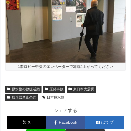
1階ロビー中央のエレベーターで3階に上がってください
原水協の救援活動
原発事故
東日本大震災
核兵器禁止条約
日本原水協
シェアする
X
Facebook
はてブ