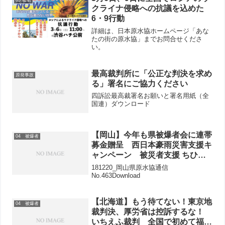
クライナ侵略への抗議を込めた
6・9行動
詳細は、日本原水協ホームページ「あな
たの街の原水協」までお問合せくださ
い。
最高裁判所に「公正な判決を求め
原発事故
る」署名にご協力ください
四訴訟最高裁署名お願いと署名用紙（全
国連）ダウンロード
【岡山】今年も県被爆者会に連帯
04 被爆者
募金贈呈 西日本豪雨災害支援キ
ャンペーン 被災者支援 ちひろ
カレンダー420本贈呈
181220_岡山県原水協通信
No.463Download
【北海道】もう待てない！東京地
04 被爆者
裁判決、厚労省は控訴するな！
いちえふ裁判 全国で初めて福島