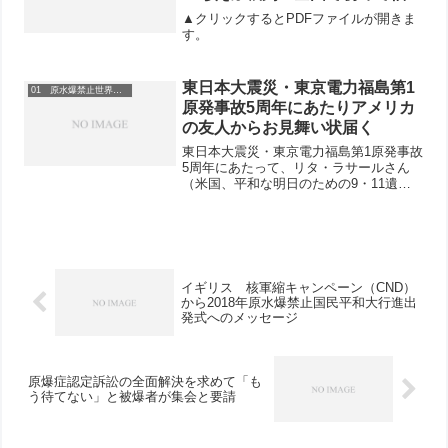
原発労働者が裁判にたちあがった
▲クリックするとPDFファイルが開きま
す。
東日本大震災・東京電力福島第1
01 原水爆禁止世界大会
原発事故5周年にあたりアメリカ
の友人からお見舞い状届く
東日本大震災・東京電力福島第1原発事故
5周年にあたって、リタ・ラサールさん
（米国、平和な明日のための9・11遺族
の会、2001年9・11テロで、弟を失った
女性、2002年世界大会に出席）とジョゼ
フ・ガーソンさん（アメリカフレンズ奉
仕委員会ニ...
イギリス 核軍縮キャンペーン（CND）
から2018年原水爆禁止国民平和大行進出
発式へのメッセージ
原爆症認定訴訟の全面解決を求めて「も
う待てない」と被爆者が集会と要請