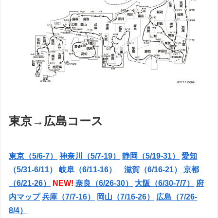
東京→広島コース
東京（5/6-7）
神奈川（5/7-19）
静岡（5/19-31）
愛知
（5/31-6/11）
岐阜（6/11-16）
滋賀（6/16-21）
京都
（6/21-26）
NEW!
奈良（6/26-30）
大阪（6/30-7/7）
府
内マップ
兵庫（7/7-16）
岡山（7/16-26）
広島（7/26-
8/4）