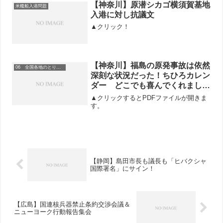
【神奈川】原潜シカゴ横須賀基地
米艦船入港問題
入港に対し抗議文
▲クリック！
【神奈川】福島の原発事故は依然
06 全国各地のとりくみ
深刻な状況だった！ちひろカレン
ダー どこでも喜んでくれまし
た。11/24 原子力潜水艦シャルロ
▲クリックするとPDFファイルが開きま
ット また、横須賀に入港
す。
【静岡】島田市長も議長も「ヒバクシャ
国際署名」にサイン！
【広島】国連核兵器禁止条約交渉会議＆
ニューヨーク行動報告集会