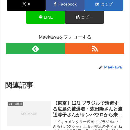
X
Facebook
はてブ
LINE
コピー
Maekawaをフォローする
Maekawa
関連記事
【東京】12/1 ブラジルで活躍す
04 被爆者
る広島の被爆者・森田隆さんと渡
辺淳子さんがサンパウロから来
日！
「ドキュメンタリー映画『ブラジルに生
きるヒバクシャ』上映と交流の夕べ in ね