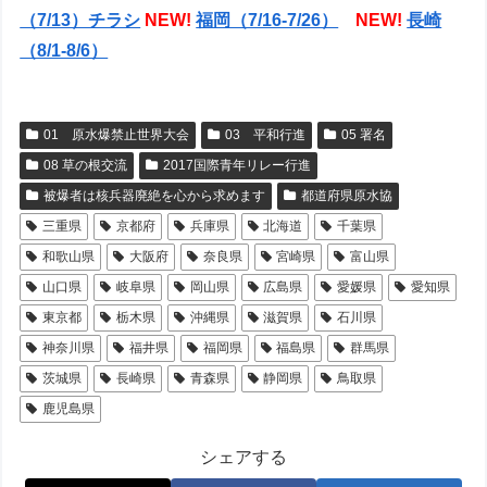
（7/13）チラシ
NEW!
福岡（7/16-7/26）
NEW!
長崎
（8/1-8/6）
01 原水爆禁止世界大会
03 平和行進
05 署名
08 草の根交流
2017国際青年リレー行進
被爆者は核兵器廃絶を心から求めます
都道府県原水協
三重県
京都府
兵庫県
北海道
千葉県
和歌山県
大阪府
奈良県
宮崎県
富山県
山口県
岐阜県
岡山県
広島県
愛媛県
愛知県
東京都
栃木県
沖縄県
滋賀県
石川県
神奈川県
福井県
福岡県
福島県
群馬県
茨城県
長崎県
青森県
静岡県
鳥取県
鹿児島県
シェアする