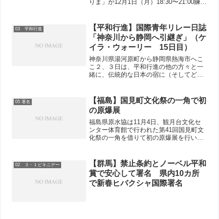
りま」が12月1日（月）18:30〜21:00練馬
区庁舎アトリウム地下多目的会議室でお
こなわれます。会費1000円（高校生以下
無料）。主催はねりま九条の会、練
【平和行進】国際青年リレー日誌
03 平和行進
馬・...
「神奈川から静岡へ引継ぎ」（ケ
イラ・ウォーリー 15日目）
神奈川県湯河原町から静岡県熱海市へこ
こ２、３日は、平和行進の他の方々と一
緒に、伝統的な日本の宿に（そしてどな
たかのお宅にも）滞在していました。そ
のため、他の平和行進者と親睦を深める
ことができました。知り合って二週間し
【福島】国見町文化祭の一角で初
05 署名
か経っていないのに、一緒...
の原爆展
福島県原水協は11月4日、観月台文化セ
ンター体育館で行われた第41回国見町文
化祭の一角を借りて初の原爆展を行い、
100人以上が見学。高齢者が多い中、熱
心に見る親子連れの姿もあり、「原爆を
落とされた国が原発を持ったことは間違
【群馬】禁止条約とノーベル平和
02 ３・１ビキニデー
い」「こんな事故が...
賞で安心して署名 県内10カ所
で新春ヒバクシャ国際署名