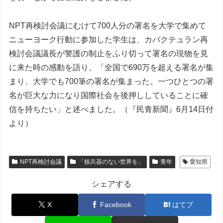
NPT再検討会議にむけて700人分の署名を大学で集めて
ニューヨーク行動に参加した学生は、カバクテュラン再
検討会議議長が警護の制止をふり切って署名の現物を見
に来た時の感動を語り、「全国で690万を超える署名が集
まり、大学でも700筆の署名が集まった。一つひとつの署
名が巨大な力になり国際社会を後押ししていることに確
信を持ちたい」と述べました。（『民青新聞』6月14日付
より）
NPT再検討会議
「核兵器のない世界を」
青年
愛知県
シェアする
X
Facebook
はてブ