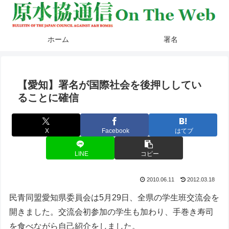
ホーム
署名
【愛知】署名が国際社会を後押ししてい
ることに確信
X
Facebook
はてブ
LINE
コピー
2010.06.11
2012.03.18
民青同盟愛知県委員会は5月29日、全県の学生班交流会を
開きました。交流会初参加の学生も加わり、手巻き寿司
を食べながら自己紹介をしました。