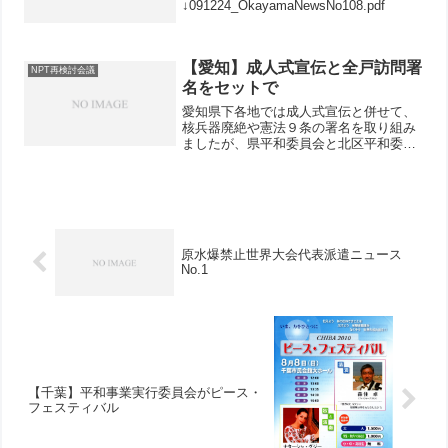
↓091224_OkayamaNewsNo108.pdf
【愛知】成人式宣伝と全戸訪問署
NPT再検討会議
名をセットで
愛知県下各地では成人式宣伝と併せて、
核兵器廃絶や憲法９条の署名を取り組み
ましたが、県平和委員会と北区平和委員
会は共同して、成人式宣伝と市営住宅の
署名訪問を行いました。当日、会員のこ
どもさん２人を含め、19人で行動。雪が
吹き付けるときもありま...
原水爆禁止世界大会代表派遣ニュース
No.1
【千葉】平和事業実行委員会がピース・
フェスティバル