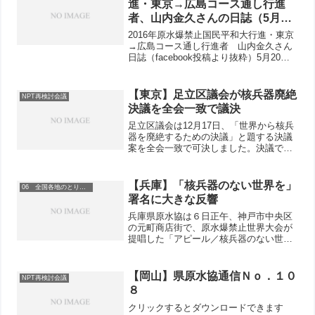
進・東京→広島コース通し行進
者、山内金久さんの日誌（5月20
日〜6月2日）
2016年原水爆禁止国民平和大行進・東京
→広島コース通し行進者 山内金久さん
日誌（facebook投稿より抜粋）5月20日
（金）原水爆禁止国民平和大行進・東京
→広島コース15日目。ユーコープ田方セ
ンター出発集会で挨拶の後、アコーディ
【東京】足立区議会が核兵器廃絶
NPT再検討会議
オン奏者...
決議を全会一致で議決
足立区議会は12月17日、「世界から核兵
器を廃絶するための決議」と題する決議
案を全会一致で可決しました。決議で
は、４月にオバマ大統領が核兵器のない
世界を呼びかけたこと、５月のNPT再検
討会議準備会合で来年５月の再検討会議
【兵庫】「核兵器のない世界を」
06 全国各地のとりくみ
の議題に「核兵器の全...
署名に大きな反響
兵庫県原水協は６日正午、神戸市中央区
の元町商店街で、原水爆禁止世界大会が
提唱した「アピール／核兵器のない世界
を」国際共同行動を訴えて「６・９行
動」を行いました。
【岡山】県原水協通信Ｎｏ．１０
NPT再検討会議
８
クリックするとダウンロードできます