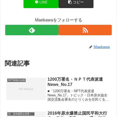
LINE
コピー
Maekawaをフォローする
Maekawa
関連記事
1200万署名・ＮＰＴ代表派遣
NPT再検討会議
News_No.17
■「1200万署名・NPT代表派遣
News_No.17」トピック・日本原水協全
国交流集会署名のとりくみを住民ぐるみ
の運動に・ＮＰＴ代表15人派遣、署名推
進体制を確認―世田谷・組合員・職員に
依拠して目標１万筆達成―愛知・めいき
2016年原水爆禁止国民平和大行
01 原水爆禁止世界大会
ん生協クリックす...