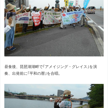
昼食後、琵琶湖湖畔で｢アメイジング・グレイス｣を演
奏、出発前に｢平和の暦｣を合唱。