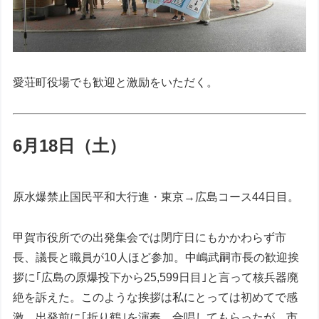
愛荘町役場でも歓迎と激励をいただく。
6月18日（土）
原水爆禁止国民平和大行進・東京→広島コース44日目。
甲賀市役所での出発集会では閉庁日にもかかわらず市
長、議長と職員が10人ほど参加。中嶋武嗣市長の歓迎挨
拶に｢広島の原爆投下から25,599日目｣と言って核兵器廃
絶を訴えた。このような挨拶は私にとっては初めてで感
激、出発前に｢折り鶴｣を演奏、合唱してもらったが、市