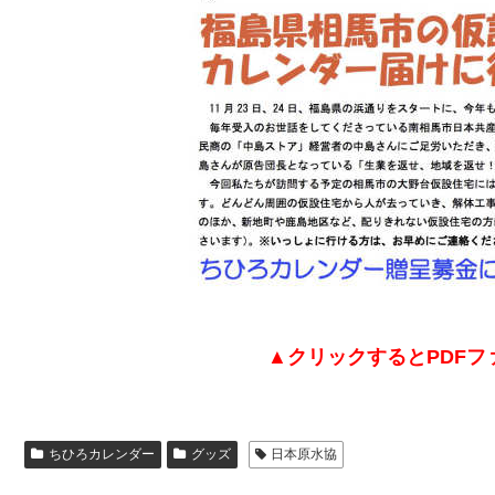
▲クリックするとPDFフ
ちひろカレンダー
グッズ
日本原水協