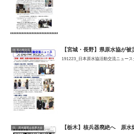
【宮城・長野】県原水協が被
08 草の根交流
191223_日本原水協活動交流ニュー
【栃木】核兵器廃絶へ 原水爆
01 原水爆禁止世界大会