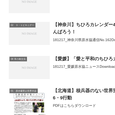
【神奈川】ちひろカレンダー4
02 ３・１ビキニデー
んばろう！
181217_神奈川県原水協通信No.162Do
【愛媛】「愛と平和のちひろ
08 草の根交流
181217_愛媛原水協ニュースDownloa
【北海道】核兵器のない世界
01 原水爆禁止世界大会
6・9行動
PDFはこちらダウンロード