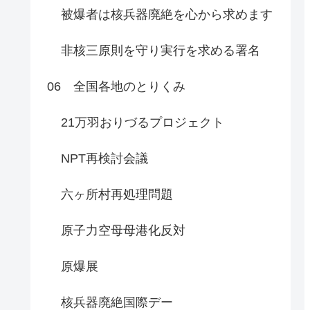
被爆者は核兵器廃絶を心から求めます
非核三原則を守り実行を求める署名
06 全国各地のとりくみ
21万羽おりづるプロジェクト
NPT再検討会議
六ヶ所村再処理問題
原子力空母母港化反対
原爆展
核兵器廃絶国際デー