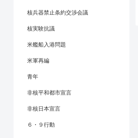
核兵器禁止条約交渉会議
核実験抗議
米艦船入港問題
米軍再編
青年
非核平和都市宣言
非核日本宣言
６・９行動