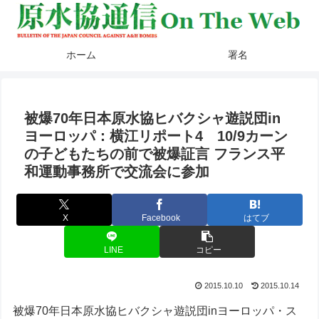
ホーム
署名
被爆70年日本原水協ヒバクシャ遊説団in
ヨーロッパ：横江リポート4 10/9カーン
の子どもたちの前で被爆証言 フランス平
和運動事務所で交流会に参加
X
Facebook
はてブ
LINE
コピー
2015.10.10
2015.10.14
被爆70年日本原水協ヒバクシャ遊説団inヨーロッパ・ス