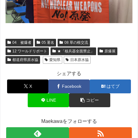
04 被爆者
05 署名
08 草の根交流
12 ワールドリポート
★「核兵器全面禁止」
原爆展
都道府県原水協
愛知県
日本原水協
シェアする
X
Facebook
はてブ
LINE
コピー
Maekawaをフォローする