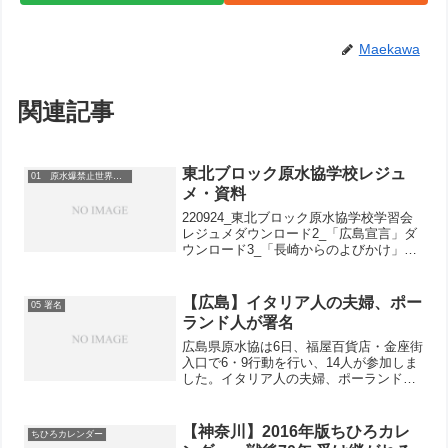
Maekawa
関連記事
東北ブロック原水協学校レジュ
01 原水爆禁止世界大会
メ・資料
220924_東北ブロック原水協学校学習会
レジュメダウンロード2_「広島宣言」ダ
ウンロード3_「長崎からのよびかけ」ダ
ウンロード4_日本原水協第340回常任理
事会決定ダウンロード5_第340回日本原
水協常任理事会＿高草木代表理事の発言
【広島】イタリア人の夫婦、ポー
05 署名
ダウン...
ランド人が署名
広島県原水協は6日、福屋百貨店・金座街
入口で6・9行動を行い、14人が参加しま
した。イタリア人の夫婦、ポーランド人
が署名してくれ、30分間で57人から署名
が寄せられました。ほかに佐伯区原水
協、安佐北区原水協、呉、尾道も6・9行
【神奈川】2016年版ちひろカレ
ちひろカレンダー
動を行い、佐伯...