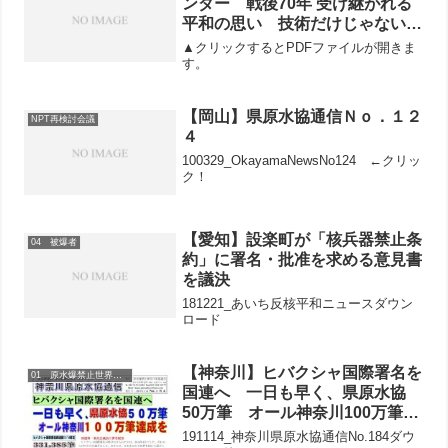
ンダー 戦後70年 受け継がれる
平和の思い 技術だけじゃない愛
を感じる（歌人 俵 万智）
▲クリックするとPDFファイルが開きま
す。
【岡山】県原水協通信Ｎｏ．１２
NPT再検討会議
４
100329_OkayamaNewsNo124 ←クリッ
ク！
【愛知】設楽町が「核兵器禁止条
04 被爆者
約」に署名・批准を求める意見書
を議決
181221_あいち反核平和ニュースダウン
ロード
【神奈川】ヒバクシャ国際署名を
01 原水爆禁止世界大会
国連へ 一日も早く、県原水協
50万筆 オール神奈川100万筆達
成を
191114_神奈川県原水協通信No.184ダウ