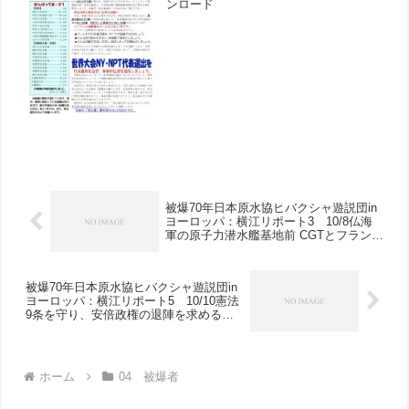
ンロード
被爆70年日本原水協ヒバクシャ遊説団in
ヨーロッパ：横江リポート3 10/8仏海
軍の原子力潜水艦基地前 CGTとフランス
平和運動の集会などで被爆証言
被爆70年日本原水協ヒバクシャ遊説団in
ヨーロッパ：横江リポート5 10/10憲法
9条を守り、安倍政権の退陣を求める集
会に参加 パリ平和運動の方々と、これか
らの核兵器廃絶運動について議論
ホーム
04 被爆者