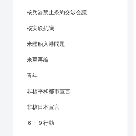
核兵器禁止条約交渉会議
核実験抗議
米艦船入港問題
米軍再編
青年
非核平和都市宣言
非核日本宣言
６・９行動