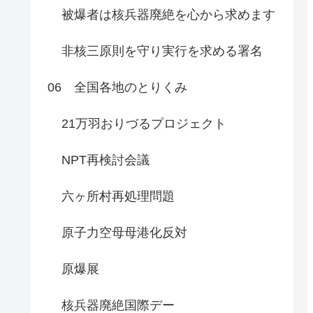
被爆者は核兵器廃絶を心から求めます
非核三原則を守り実行を求める署名
06 全国各地のとりくみ
21万羽おりづるプロジェクト
NPT再検討会議
六ヶ所村再処理問題
原子力空母母港化反対
原爆展
核兵器廃絶国際デー