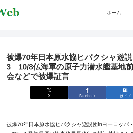
ホーム
被爆70年日本原水協ヒバクシャ遊説
3 10/8仏海軍の原子力潜水艦基地
会などで被爆証言
X
Facebook
はてブ
被爆70年日本原水協ヒバクシャ遊説団inヨーロッ