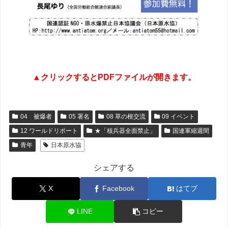
▲クリックするとPDFファイルが開きます。
04 被爆者
05 署名
08 草の根交流
09 イベント
12 ワールドリポート
★「核兵器全面禁止」
国連軍縮週間
青年
日本原水協
シェアする
X
Facebook
はてブ
LINE
コピー