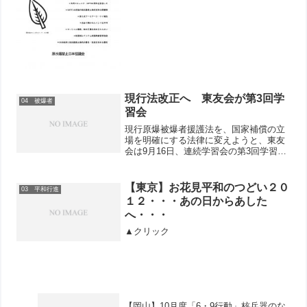
が禁止されることになりました。長年、
核兵器廃絶を求めてきた被爆者をはじ
め、世界の反核平和運...
現行法改正へ 東友会が第3回学
04 被爆者
習会
現行原爆被爆者援護法を、国家補償の立
場を明確にする法律に変えようと、東友
会は9月16日、連続学習会の第3回学習会
を開きました。 講師は、日本被団協の
田中熙巳事務局長。会場の平和と労働セ
ンターには、新潟、静岡、神奈川、千葉
【東京】お花見平和のつどい２０
03 平和行進
などから駆けつけた人...
１２・・・あの日からあした
へ・・・
▲クリック
【岡山】10月度「6・9行動」核兵器のな