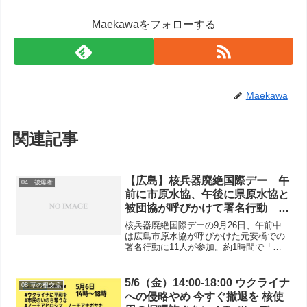
Maekawaをフォローする
Maekawa
関連記事
【広島】核兵器廃絶国際デー 午
04 被爆者
前に市原水協、午後に県原水協と
被団協が呼びかけて署名行動 強
行可決された「戦争法」は被爆地
核兵器廃絶国際デーの9月26日、午前中
ヒロシマは絶対許せないと訴える
は広島市原水協が呼びかけた元安橋での
署名行動に11人が参加。約1時間で「核
兵器全面禁止のアピール」署名240筆と
カンパ2700円が寄せられました。広島市
原水協の金子秀典事務局長がハンドマイ
5/6（金）14:00-18:00 ウクライナ
08 草の根交流
クで、核兵器廃...
への侵略やめ 今すぐ撤退を 核使