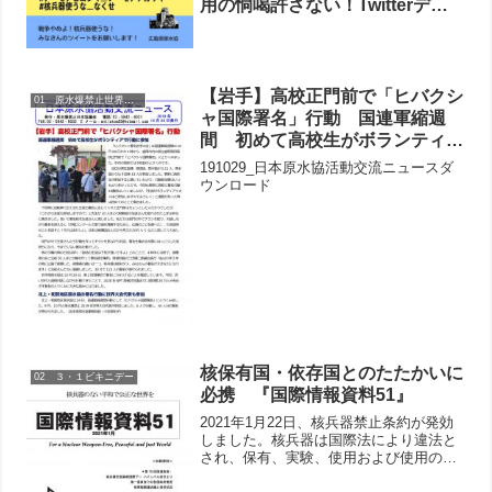
用の恫喝許さない！Twitterデモ
します
【岩手】高校正門前で「ヒバクシ
01 原水爆禁止世界大会
ャ国際署名」行動 国連軍縮週
間 初めて高校生がボランティア
で行動に参加
191029_日本原水協活動交流ニュースダ
ウンロード
核保有国・依存国とのたたかいに
02 ３・１ビキニデー
必携 『国際情報資料51』
2021年1月22日、核兵器禁止条約が発効
しました。核兵器は国際法により違法と
され、保有、実験、使用および使用の威
嚇を含む、核兵器に関するあらゆる行為