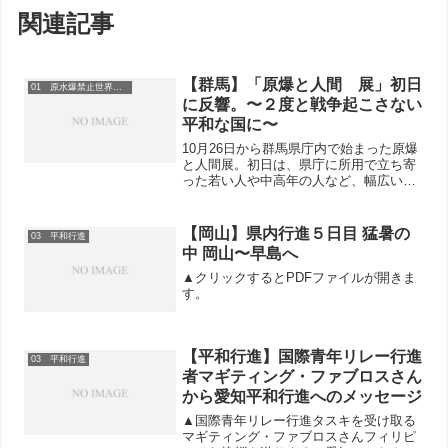
関連記事
【群馬】「原爆と人間 展」初日
01 原水爆禁止世界大会
に反響。〜２度と戦争起こさない
平和な国に〜
10月26日から群馬県庁内で始まった原爆
と人間展。初日は、県庁に所用で立ち寄
った若い人や中高年の人など、幅広い層
の県民が来場しています。時間をかけて
じっくり見入る女性や、スマホに記録す
る男性もいて、「もう２度とこのような
【岡山】県内行進５日目 猛暑の
03 平和行進
戦災がなく、平和な国...
中 岡山〜早島へ
▲クリックするとPDFファイルが開きま
す。
【平和行進】国際青年リレー行進
03 平和行進
者マギティング・ファブロスさん
から愛知平和行進へのメッセージ
▲国際青年リレー行進タスキを受け取る
マギティング・ファブロスさんフィリピ