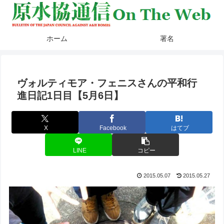
ホーム
署名
ヴォルティモア・フェニスさんの平和行
進日記1日目【5月6日】
X
Facebook
はてブ
LINE
コピー
2015.05.07
2015.05.27