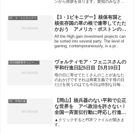
ンから挨拶を送ります。愛知のみなさん
こんにちは！今年の国際青年リレーに再
び参加できることは光栄なことです。最
近、ニューヨークで大成功したデモと
【3・1ビキニデー】核保有国と
02 ３・１ビキニデー
NPT再検討会議の結果に関...
核依存国の草の根で連帯してたた
かおう アメリカ・ボストンの若
者たちからのメッセージ映像を上
All the High gain investment projects can
映 イギリスの今世紀最大規模の
be sorted into several party. The level of
gaining, contemporaneously, is a pr...
反核デモ映像も紹介
ヴォルティモア・フェニスさんの
2015国際青年リレー行進
平和行進日記5日目【5月10日】
母の日に寄せてたくさんのことがあなた
のおかげですそれは商業主義です母の日
だけを祝うのはでも今日は特別な日毎日
があなたの日だから愛と思いやりをあり
がとう分かち合うことを教えてくれてあ
りがとう今自分がここにいるのはあなた
【岡山】核兵器のない平和で公正
03 平和行進
の手と心があったからこそ...
な世界を アベ政治を許さない！
全国一斉宣伝行動に呼応し行進団
100人でアクション
▲クリックするとPDFファイルが開きま
す。