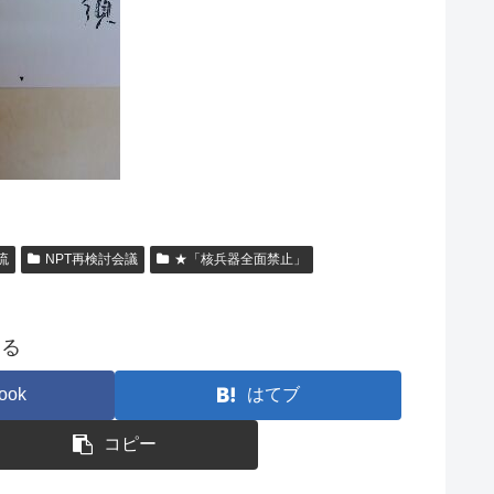
流
NPT再検討会議
★「核兵器全面禁止」
する
ook
はてブ
コピー