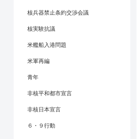
核兵器禁止条約交渉会議
核実験抗議
米艦船入港問題
米軍再編
青年
非核平和都市宣言
非核日本宣言
６・９行動