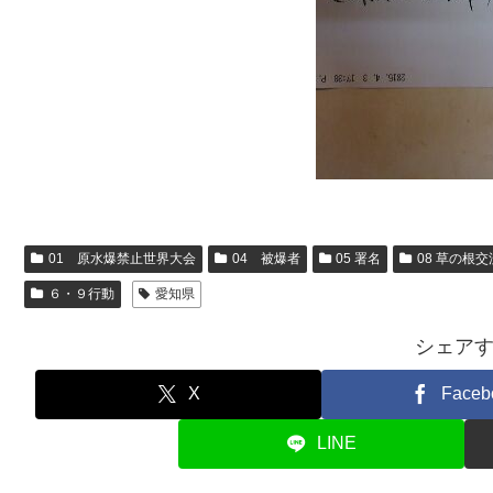
01 原水爆禁止世界大会
04 被爆者
05 署名
08 草の根交
６・９行動
愛知県
シェア
X
Faceb
LINE