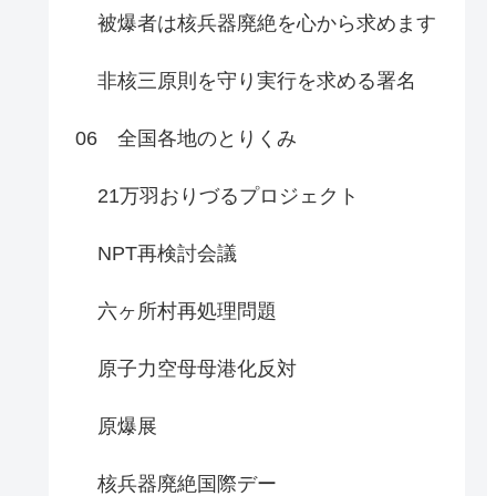
被爆者は核兵器廃絶を心から求めます
非核三原則を守り実行を求める署名
06 全国各地のとりくみ
21万羽おりづるプロジェクト
NPT再検討会議
六ヶ所村再処理問題
原子力空母母港化反対
原爆展
核兵器廃絶国際デー