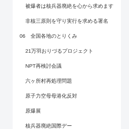
被爆者は核兵器廃絶を心から求めます
非核三原則を守り実行を求める署名
06 全国各地のとりくみ
21万羽おりづるプロジェクト
NPT再検討会議
六ヶ所村再処理問題
原子力空母母港化反対
原爆展
核兵器廃絶国際デー