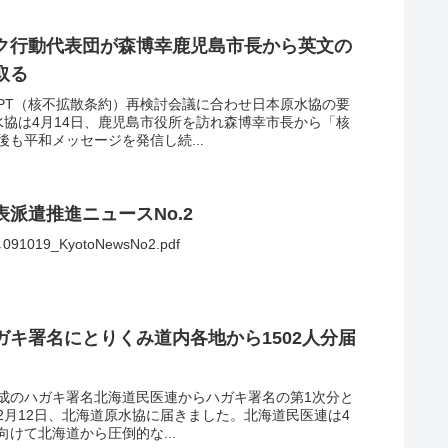
ーク行動代表団が森博幸鹿児島市長から英文の
取る
NPT（核不拡散条約）再検討会議に合わせ日本原水協の要
水協は4月14日、鹿児島市役所を訪れ森博幸市長から「核
も平和メッセージを発信し続...
表派遣推進ニュースNo.2
9_KyotoNewsNo2.pdf
キ署名にとりくみ道内各地から1502人分届
成のハガキ署名北海道民医連からハガキ署名の第1次分と
が2月12日、北海道原水協に届きました。北海道民医連は4
けて北海道から圧倒的な...