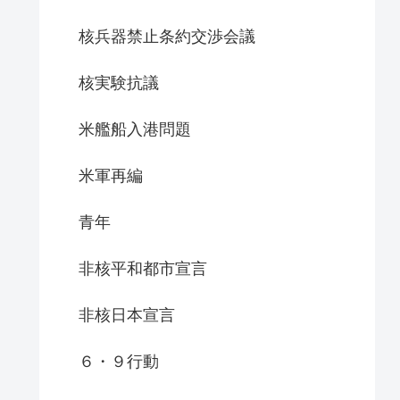
核兵器禁止条約交渉会議
核実験抗議
米艦船入港問題
米軍再編
青年
非核平和都市宣言
非核日本宣言
６・９行動