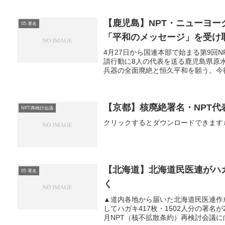
【鹿児島】NPT・ニューヨ
05 署名
「平和のメッセージ」を受け
4月27日から国連本部で始まる第9回
請行動に8人の代表を送る鹿児島県原
兵器の全面廃絶と恒久平和を願う。今後
【京都】核廃絶署名・NPT代
NPT再検討会議
クリックするとダウンロードできます↓09101
【北海道】北海道民医連がハガ
05 署名
く
▲道内各地から届いた北海道民医連作
してハガキ417枚・1502人分の署名
月NPT（核不拡散条約）再検討会議に向