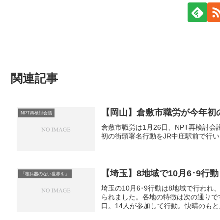
関連記事
【岡山】倉敷市職労が今年初
NPT再検討会議
倉敷市職労は1月26日、NPT再検討
初の街頭署名行動をJR中庄駅前で行
【埼玉】8地域で10月6･9行動
「核兵器のない世界を」
埼玉の10月6･9行動は8地域で行わ
られました。各地の特徴は次の通りです
口。14人が参加して行動。快晴のもと人