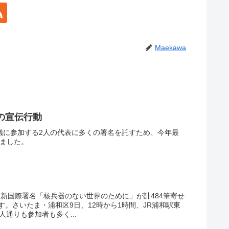
Maekawa
の宣伝行動
会議に参加する2人の代表に多くの署名を託すため、今年最
いました。
れ、新国際署名「核兵器のない世界のために」が計484筆寄せ
。さいたま・浦和区9日、12時から1時間、JR浦和駅東
通りも参加者も多く...