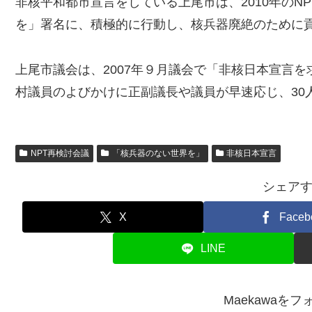
非核平和都市宣言をしている上尾市は、2010年のN
を」署名に、積極的に行動し、核兵器廃絶のために
上尾市議会は、2007年９月議会で「非核日本宣言
村議員のよびかけに正副議長や議員が早速応じ、30
NPT再検討会議
「核兵器のない世界を」
非核日本宣言
シェア
X
Faceb
LINE
Maekawaを