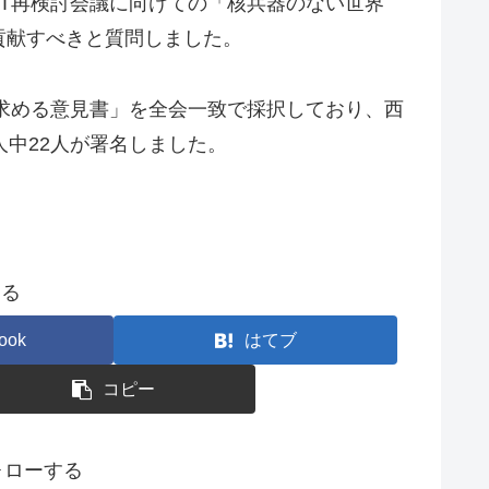
PT再検討会議に向けての「核兵器のない世界
貢献すべきと質問しました。
を求める意見書」を全会一致で採択しており、西
人中22人が署名しました。
する
ook
はてブ
コピー
フォローする