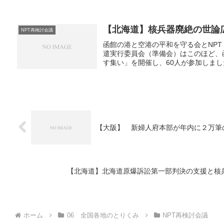
【北海道】核兵器廃絶の世論
NPT再検討会議
函館の港と空港の平和を守る会とNP
遣実行委員会（準備会）はこのほど、
す集い」を開催し、60人が参加しまし
【大阪】 新婦人府本部が年内に２万筆
【北海道】北海道原爆訴訟第一部判決の支援と核
ホーム
06 全国各地のとりくみ
NPT再検討会議