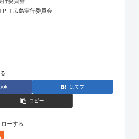
実行委員会
ＮＰＴ広島実行委員会
する
ook
はてブ
コピー
フォローする