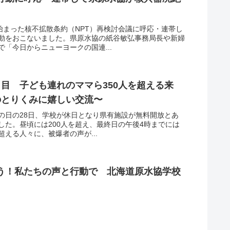
始まった核不拡散条約（NPT）再検討会議に呼応・連帯し
動をおこないました。県原水協の紙谷敏弘事務局長や新婦
「今日からニューヨークの国連...
目 子ども連れのママら350人を超える来
のとりくみに嬉しい交流〜
の日の28日、学校が休日となり県有施設が無料開放とあ
した。昼頃には200人を超え、最終日の午後4時までには
超える人々に、被爆者の声が...
う！私たちの声と行動で 北海道原水協学校
ド