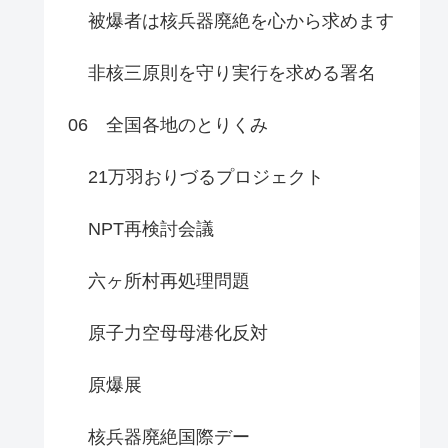
被爆者は核兵器廃絶を心から求めます
非核三原則を守り実行を求める署名
06 全国各地のとりくみ
21万羽おりづるプロジェクト
NPT再検討会議
六ヶ所村再処理問題
原子力空母母港化反対
原爆展
核兵器廃絶国際デー