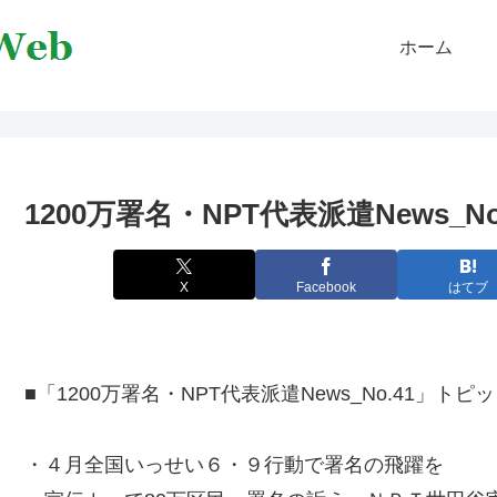
ホーム
1200万署名・NPT代表派遣News_No
X
Facebook
はてブ
■「1200万署名・NPT代表派遣News_No.41」トピ
・４月全国いっせい６・９行動で署名の飛躍を