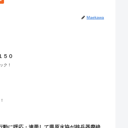
Maekawa
１５０
クリック！
ク！
ク行動に呼応・連帯して県原水協が核兵器廃絶