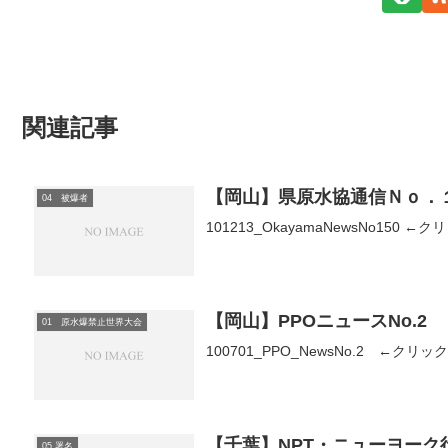
関連記事
【岡山】県原水協通信Ｎｏ．
04 被爆者
101213_OkayamaNewsNo150 ←
【岡山】PPOニュースNo.2
01 原水爆禁止世界大会
100701_PPO_NewsNo.2 ←クリッ
【千葉】NPT・ニューヨー
05 署名