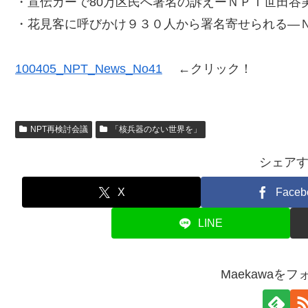
・宣伝カーで80万区民へ署名の訴えーＮＰＴ世田谷
・花見客に呼びかけ９３０人から署名寄せられる―
100405_NPT_News_No41
←クリック！
NPT再検討会議
「核兵器のない世界を」
シェア
X
Faceb
LINE
Maekawaを