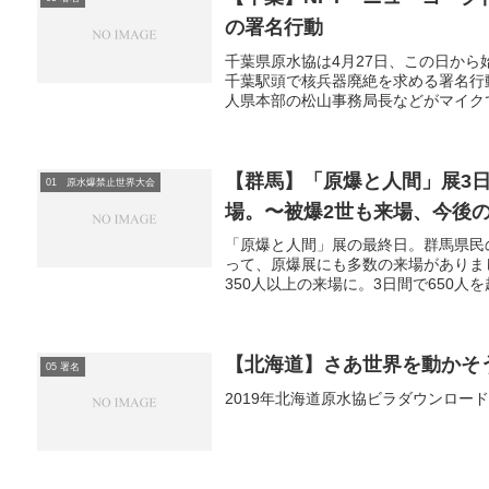
の署名行動
千葉県原水協は4月27日、この日から
千葉駅頭で核兵器廃絶を求める署名行
人県本部の松山事務局長などがマイクで
【群馬】「原爆と人間」展3日
01 原水爆禁止世界大会
場。〜被爆2世も来場、今後
「原爆と人間」展の最終日。群馬県民
って、原爆展にも多数の来場がありま
350人以上の来場に。3日間で650人を
【北海道】さあ世界を動かそ
05 署名
2019年北海道原水協ビラダウンロー