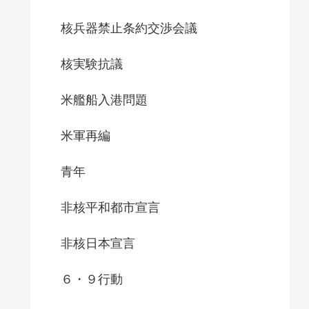
核兵器禁止条約交渉会議
核実験抗議
米艦船入港問題
米軍再編
青年
非核平和都市宣言
非核日本宣言
６・９行動