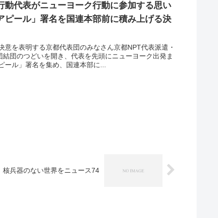
ク行動代表がニューヨーク行動に参加する思い
アピール」署名を国連本部前に積み上げる決
決意を表明する京都代表団のみなさん京都NPT代表派遣・
表団結団のつどいを開き、代表を先頭にニューヨーク出発ま
ール」署名を集め、国連本部に...
】核兵器のない世界をニュース74