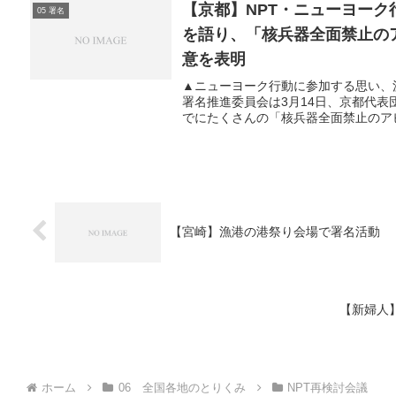
【京都】NPT・ニューヨー
05 署名
を語り、「核兵器全面禁止の
意を表明
▲ニューヨーク行動に参加する思い、
署名推進委員会は3月14日、京都代
でにたくさんの「核兵器全面禁止のアピ
【宮崎】漁港の港祭り会場で署名活動
【新婦人
ホーム
06 全国各地のとりくみ
NPT再検討会議