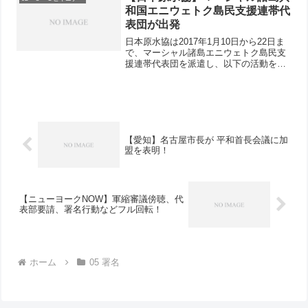
和国エニウェトク島民支援連帯代
表団が出発
日本原水協は2017年1月10日から22日ま
で、マーシャル諸島エニウェトク島民支
援連帯代表団を派遣し、以下の活動をお
こないます。【背景】エニウェトク環礁
では、1948年から58年にかけて、42回の
原水爆実験がおこなわれた。その結果、
エニウェ...
【愛知】名古屋市長が 平和首長会議に加
盟を表明！
【ニューヨークNOW】軍縮審議傍聴、代
表部要請、署名行動などフル回転！
ホーム
05 署名