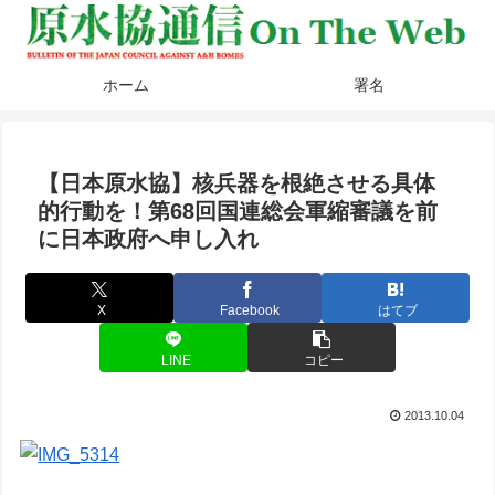
ホーム
署名
【日本原水協】核兵器を根絶させる具体
的行動を！第68回国連総会軍縮審議を前
に日本政府へ申し入れ
X
Facebook
はてブ
LINE
コピー
2013.10.04