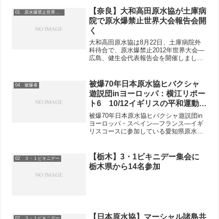
【奈良】大和高田原水協が土庫病
01 原水爆禁止世界大会
院で原水爆禁止世界大会報告会開
く
大和高田原水協は8月22日、土庫病院外
科待合で、原水爆禁止2012年世界大会―
広島、健生会代表報告会を開催しまし
た。健生会社保平和共同組織委員会・健
生会院内共闘が主催し、職員など約50人
が参加しました。健生会から参加した8人
被爆70年日本原水協ヒバクシャ
04 被爆者
から、「原発被害...
遊説団inヨーロッパ：横江リポー
ト6 10/12イギリスの平和運動と
の交流会 イギリス国会でのCND
被爆70年日本原水協ヒバクシャ遊説団in
主催の懇談会に国会議員4人参加
ヨーロッパ・スペイン—フランス—イギ
リスコースに参加している愛知県原水協
事務局長代行の横江英樹さんのリポート
です。10/12（月）イギリスの平和運動と
の交流会クエーカー教ハウスでイギリス
【栃木】3・1ビキニデー集会に
02 ３・１ビキニデー
の平和運動との...
栃木県から14名参加
【日本原水協】マーシャル諸島共
02 ３・１ビキニデー