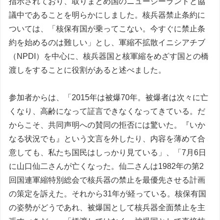
指示されており、取りまとめ国のニュージーランドと協
議中であることを明らかにしました。核兵器禁止条約に
ついては、「核保有国が乗ってこない。今すぐに禁止条
約を始めるのは難しい」とし、軍縮不拡散イニシアチブ
（NPDI）を中心に、核兵器国と核軍縮をめざす国との橋
渡しをすることに役割があると述べました。
参加者からは、「2015年は被爆70年。被爆者は次々に亡
くなり、高齢になって証言できなくなってきている。だ
からこそ、共同声明への賛同の拒否には驚いた。『いか
なる状況でも』という文言を外したり、内容を薄めて合
意しても、私たち国民はしっかり見ている」、「7月6日
に山口仙二さんが亡くなった。仙二さんは1982年の第2
回国連軍縮特別総会で核兵器の禁止を最優先させる計画
の策定を訴えた。それから31年が経っている。核保有国
の姿勢がどうであれ、被爆国として核兵器全面禁止を主