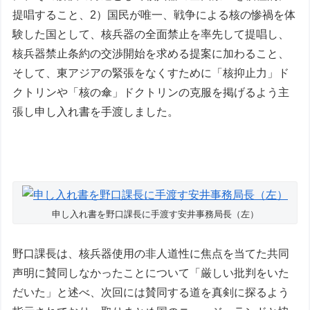
提唱すること、2）国民が唯一、戦争による核の惨禍を体
験した国として、核兵器の全面禁止を率先して提唱し、
核兵器禁止条約の交渉開始を求める提案に加わること、
そして、東アジアの緊張をなくすために「核抑止力」ド
クトリンや「核の傘」ドクトリンの克服を掲げるよう主
張し申し入れ書を手渡しました。
申し入れ書を野口課長に手渡す安井事務局長（左）
野口課長は、核兵器使用の非人道性に焦点を当てた共同
声明に賛同しなかったことについて「厳しい批判をいた
だいた」と述べ、次回には賛同する道を真剣に探るよう