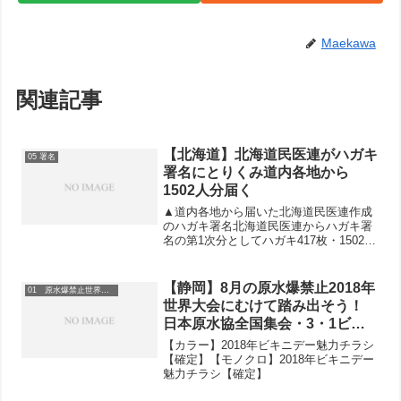
Maekawa
関連記事
【北海道】北海道民医連がハガキ
05 署名
署名にとりくみ道内各地から
1502人分届く
▲道内各地から届いた北海道民医連作成
のハガキ署名北海道民医連からハガキ署
名の第1次分としてハガキ417枚・1502人
分の署名が2月12日、北海道原水協に届
きました。北海道民医連は4月NPT（核不
拡散条約）再検討会議に向けて北海道か
【静岡】8月の原水爆禁止2018年
01 原水爆禁止世界大会
ら圧倒的な...
世界大会にむけて踏み出そう！
日本原水協全国集会・3・1ビキ
ニデー集会にご参加ください
【カラー】2018年ビキニデー魅力チラシ
【確定】【モノクロ】2018年ビキニデー
魅力チラシ【確定】