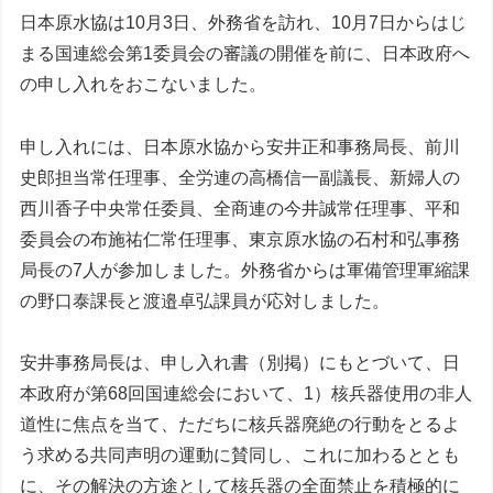
日本原水協は10月3日、外務省を訪れ、10月7日からはじ
まる国連総会第1委員会の審議の開催を前に、日本政府へ
の申し入れをおこないました。
申し入れには、日本原水協から安井正和事務局長、前川
史郎担当常任理事、全労連の高橋信一副議長、新婦人の
西川香子中央常任委員、全商連の今井誠常任理事、平和
委員会の布施祐仁常任理事、東京原水協の石村和弘事務
局長の7人が参加しました。外務省からは軍備管理軍縮課
の野口泰課長と渡邉卓弘課員が応対しました。
安井事務局長は、申し入れ書（別掲）にもとづいて、日
本政府が第68回国連総会において、1）核兵器使用の非人
道性に焦点を当て、ただちに核兵器廃絶の行動をとるよ
う求める共同声明の運動に賛同し、これに加わるととも
に、その解決の方途として核兵器の全面禁止を積極的に