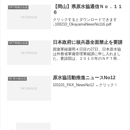
会を開きました。高草木博大会運営委員
会代表がおこなった報告のレジュメと大
【岡山】県原水協通信Ｎｏ．１１
NPT再検討会議
要です。
６
クリックするとダウンロードできます
↓100210_OkayamaNewsNo116.pdf
日本政府に核兵器全面禁止を要請
NPT再検討会議
国連軍縮週間４日目の27日、日本原水協
は外務省軍備管理軍縮課に申し入れまし
た。要請団は、２０１０年のＮＰＴ再検
討会議を１年半後に控え、国際政治はい
ま、大胆に核兵器全面禁止へと動くべき
時を迎えていること、とりわけ世界で唯
一の被爆国であり、憲法...
原水協活動推進ニュースNo12
08 草の根交流
101101_FAX_NewsNo12 ←クリック！