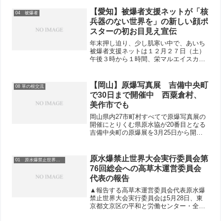
【愛知】被爆者支援ネットが「核
04 被爆者
兵器のない世界を」の新しい顔ポ
スターの初お目見え宣伝
年末押し迫り、少し肌寒い中で、あいち
被爆者支援ネットは１２月２７日（土）
午後３時から１時間、栄マルエイスカイ
ル前での宣伝行動を行いました。
【岡山】原爆写真展 吉備中央町
08 草の根交流
で30日まで開催中 西粟倉村、
美作市でも
岡山県内27市町村すべてで原爆写真展の
開催にとりくむ県原水協が20番目となる
吉備中央町の原爆展を3月25日から開催
しています。会場は同町庁舎隣の「ロマ
ン高原かよう総合会館」。3月の町広報誌
への折込もおこなわれ、会館を訪れる町
原水爆禁止世界大会実行委員会第
01 原水爆禁止世界大会
民の皆さんが熱心...
76回総会への高草木運営委員会
代表の報告
▲報告する高草木運営委員会代表原水爆
禁止世界大会実行委員会は5月28日、東
京都文京区の平和と労働センター・全労
連会館2階ホールで第76回実行委員会総