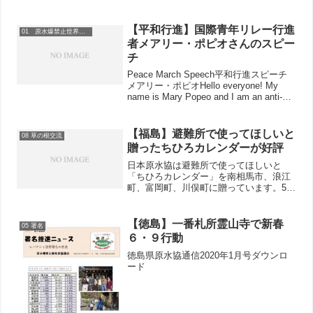
中で、3人の...
【平和行進】国際青年リレー行進
01 原水爆禁止世界大会
者メアリー・ポピオさんのスピー
チ
Peace March Speech平和行進スピーチ
メアリー・ポピオHello everyone! My
name is Mary Popeo and I am an anti-
nuclear weapons activist from B...
【福島】避難所で使ってほしいと
08 草の根交流
贈ったちひろカレンダーが好評
日本原水協は避難所で使ってほしいと
「ちひろカレンダー」を南相馬市、浪江
町、富岡町、川俣町に贈っています。5月
30日に福島県原水協が会津若松市の大熊
町、会津美里町の楢葉町、会津坂下町の
葛尾村に全国から寄せられたお見舞い金
【徳島】一番札所霊山寺で新春
05 署名
を届け届けた際に「この...
６・９行動
徳島県原水協通信2020年1月号ダウンロ
ード