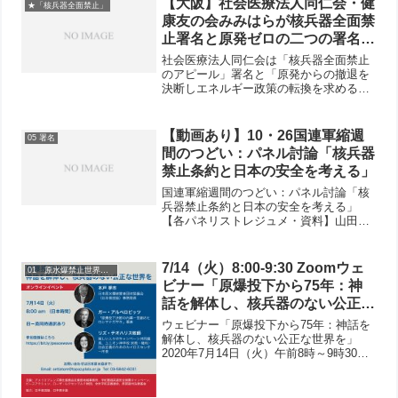
【大阪】社会医療法人同仁会・健
★「核兵器全面禁止」
康友の会みみはらが核兵器全面禁
止署名と原発ゼロの二つの署名を
裏表にして３万５千枚作成
社会医療法人同仁会は「核兵器全面禁止
のアピール」署名と「原発からの撤退を
決断しエネルギー政策の転換を求める署
名」の二つの署名を両面印刷した署名用
紙を作成しました。この署名用紙は3万5
千枚印刷され、同法人の共同組織である
【動画あり】10・26国連軍縮週
05 署名
「健康友の会みみはら」...
間のつどい：パネル討論「核兵器
禁止条約と日本の安全を考える」
国連軍縮週間のつどい：パネル討論「核
兵器禁止条約と日本の安全を考える」
【各パネリストレジュメ・資料】山田寿
則氏小沢隆一氏土田弥生氏
7/14（火）8:00-9:30 Zoomウェ
01 原水爆禁止世界大会
ビナー「原爆投下から75年：神
話を解体し、核兵器のない公正な
世界を」へご参加ください
ウェビナー「原爆投下から75年：神話を
解体し、核兵器のない公正な世界を」
2020年7月14日（火）午前8時～9時30分
（日本時間）今夏は広島・長崎への米国
の原爆投下から75周年です。核兵器のな
い公正な世界を目指して運動を構築する