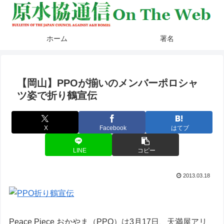
ホーム
署名
【岡山】PPOが揃いのメンバーポロシャ
ツ姿で折り鶴宣伝
X
Facebook
はてブ
LINE
コピー
2013.03.18
Peace Piece おかやま（PPO）は3月17日、天満屋アリ