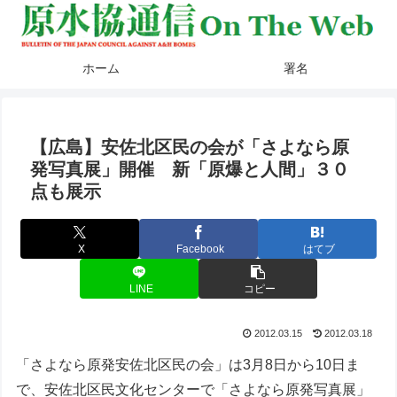
ホーム
署名
【広島】安佐北区民の会が「さよなら原
発写真展」開催 新「原爆と人間」３０
点も展示
X
Facebook
はてブ
LINE
コピー
2012.03.15
2012.03.18
「さよなら原発安佐北区民の会」は3月8日から10日ま
で、安佐北区民文化センターで「さよなら原発写真展」