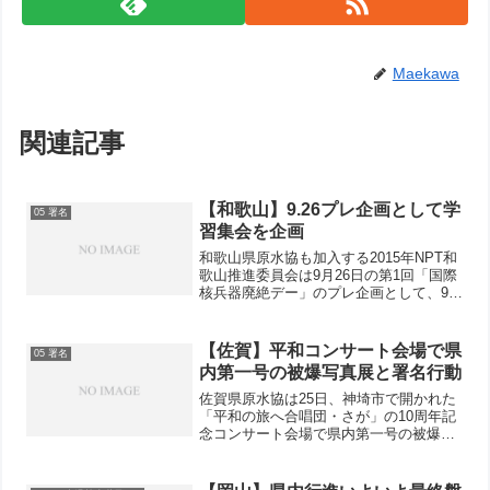
Maekawa
関連記事
【和歌山】9.26プレ企画として学
05 署名
習集会を企画
和歌山県原水協も加入する2015年NPT和
歌山推進委員会は9月26日の第1回「国際
核兵器廃絶デー」のプレ企画として、9月
20日の午後1時からプラザホープ2階多目
的室で学習集会を予定しています。日本
原水協全国担当常任理事の川田忠明さん
【佐賀】平和コンサート会場で県
05 署名
が「核兵...
内第一号の被爆写真展と署名行動
佐賀県原水協は25日、神埼市で開かれた
「平和の旅へ合唱団・さが」の10周年記
念コンサート会場で県内第一号の被爆写
真展を開き、「核兵器全面禁止のアピー
ル」署名を集めました。ロビーに大勢並
んでいる人たちは日本被団協作成の「ヒ