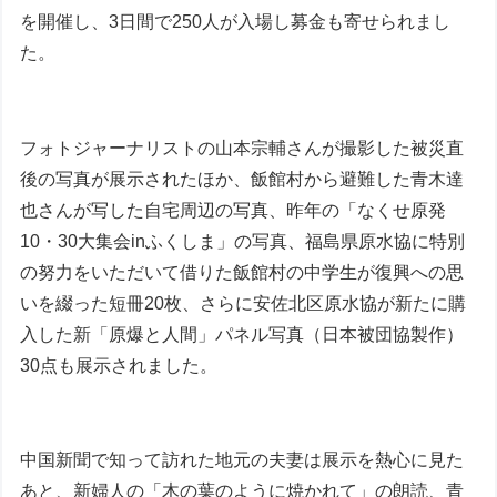
を開催し、3日間で250人が入場し募金も寄せられまし
た。
フォトジャーナリストの山本宗輔さんが撮影した被災直
後の写真が展示されたほか、飯館村から避難した青木達
也さんが写した自宅周辺の写真、昨年の「なくせ原発
10・30大集会inふくしま」の写真、福島県原水協に特別
の努力をいただいて借りた飯館村の中学生が復興への思
いを綴った短冊20枚、さらに安佐北区原水協が新たに購
入した新「原爆と人間」パネル写真（日本被団協製作）
30点も展示されました。
中国新聞で知って訪れた地元の夫妻は展示を熱心に見た
あと、新婦人の「木の葉のように焼かれて」の朗読、青