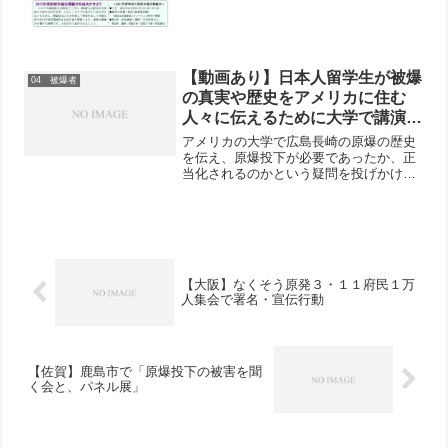
【動画あり】日本人留学生が被爆
04 被爆者
の真実や歴史をアメリカに住む
人々に伝えるために大学で講演会
を開催 日本被団協事務局長から
アメリカの大学で広島長崎の原爆の歴史
アメリカの若い世代へのメッセー
を伝え、原爆投下が必要であったか、正
当化されるのかという疑問を投げかける
ジに感謝の声
ことで核兵器について学びその存在につ
いて考えるための講演会をおこなった中
村仁美さんにリポートを寄せていただき
ました。私は、米ミネソタ...
【大阪】なくそう原発３・１１府民１万
人集会で署名・宣伝行動
【佐賀】鹿島市で「原爆投下の被害を聞
く会と、パネル展」