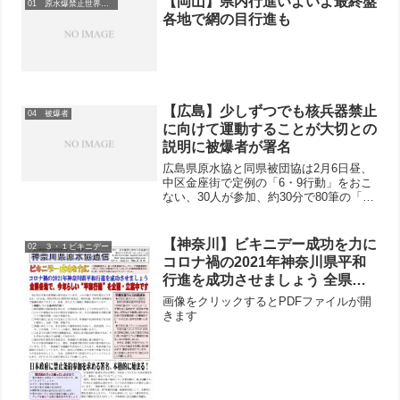
【岡山】県内行進いよいよ最終盤
01 原水爆禁止世界大会
ロシマ・ナガサキ 原...
各地で網の目行進も
【広島】少しずつでも核兵器禁止
04 被爆者
に向けて運動することが大切との
説明に被爆者が署名
広島県原水協と同県被団協は2月6日昼、
中区金座街で定例の「6・9行動」をおこ
ない、30人が参加、約30分で80筆の「核
兵器全面禁止のアピール」署名、2070円
の募金が寄せられました。自分も被爆者
という70代の女性は、「こんなことをし
【神奈川】ビキニデー成功を力に
02 ３・１ビキニデー
ても力に...
コロナ禍の2021年神奈川県平和
行進を成功させましょう 全県各
地で今年らしい“平和行進”を企
画像をクリックするとPDFファイルが開
画・立案中です
きます