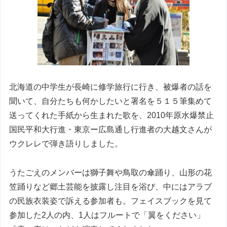
北海道の中学生が長崎に修学旅行に行き、被爆者の話を
聞いて、自分たちも何かしたいと署名を５１５筆集めて
送ってくれた手紙から生まれた歌を、2010年原水爆禁止
国民平和大行進・東京ー広島通し行進者の大越文さんが
ウクレレで弾き語りしました。
うたごえのメンバーは獅子舞や鳥取の傘踊り、山形の花
笠踊りなど郷土芸能を披露し注目を浴び、中にはアラブ
の民族衣装姿で訴える参加者も。フェイスブックを見て
参加した2人の内、1人はフルートで「翼をください」