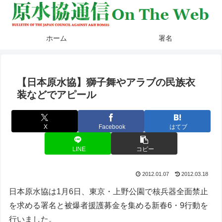
ホーム
署名
【日本原水協】獅子舞やアラブの民族衣
装などでアピール
X
Facebook
はてブ
LINE
コピー
2012.01.07
2012.03.18
日本原水協は1月6日、東京・上野公園で核兵器全面禁止
を求める署名と被爆者援護募金を集める新春6・9行動を
行いました。