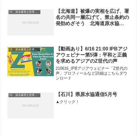
【北海道】被爆の実相を広げ、署
01 原水爆禁止世界大会
名の共同一層広げて、禁止条約の
発効めざそう 北海道原水協
2018年度全道総会
【動画あり】6/16 21:00 IPBアジ
01 原水爆禁止世界大会
アウェビナー第5弾：平和と正義
を求めるアジアのZ世代の声
210616_IPBアジアウェビナー「Z世代の
声」プロフィールなど詳細はこちらダウ
ンロード
【石川】県原水協通信5月号
01 原水爆禁止世界大会
▲クリック！