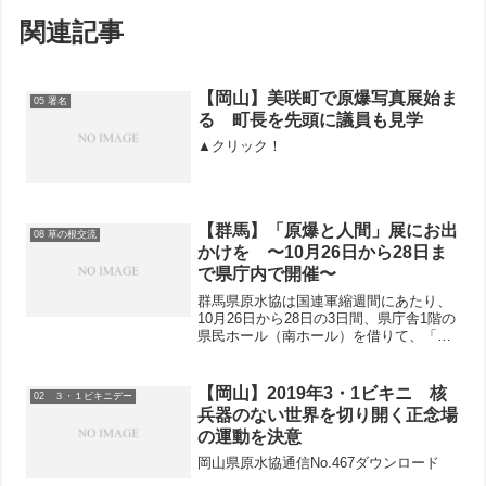
関連記事
【岡山】美咲町で原爆写真展始ま
05 署名
る 町長を先頭に議員も見学
▲クリック！
【群馬】「原爆と人間」展にお出
08 草の根交流
かけを 〜10月26日から28日ま
で県庁内で開催〜
群馬県原水協は国連軍縮週間にあたり、
10月26日から28日の3日間、県庁舎1階の
県民ホール（南ホール）を借りて、「原
爆と人間」展 〜被爆70年、国連軍縮週
間連帯〜を計画しています。広島の平和
記念資料館から「被爆者が描いた原爆の
【岡山】2019年3・1ビキニ 核
02 ３・１ビキニデー
絵」を、渋川市...
兵器のない世界を切り開く正念場
の運動を決意
岡山県原水協通信No.467ダウンロード