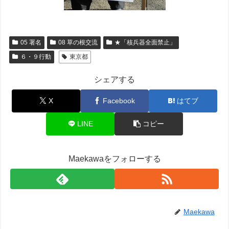
05 署名
08 草の根交流
★「核兵器全面禁止」
６・９行動
東京都
シェアする
X
Facebook
はてブ
LINE
コピー
Maekawaをフォローする
Maekawa