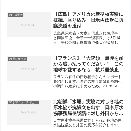
【広島】アメリカの新型核実験に
04 被爆者
抗議、座り込み 日米両政府に抗
議決議を送付
広島県原水協（大森正信筆頭代表理事）
と同被団協（金子一士理事長）は3月14
日、平和公園原爆碑前で45人が参加し
て、アメリカが昨年10月から12月に2回
の新型核実験をしていたことに抗議する
座り込みをしました。大森筆頭代表理事
【フランス】「大統領、爆弾を頭
08 草の根交流
は、「核抑止力」論...
から追い払ってください！ この
地球を愛するなら、核兵器禁止条
約に調印を」 「フランス平和運
フランス在住の伊原聡子さんのレポート
動」が全土9か所で地方集会
を紹介します。国連の核兵器禁止条約へ
の調印を政府に求めるため、2018年9月
22日の平和行進に続き、10月14日、「フ
ランス平和運動」の地方集会がフランス
全土9か所にて行われました。「この平和
北朝鮮「水爆」実験に対し各地の
07 反核ニュース（社会）
集会の目的は...
原水協が抗議文を出す 日本原水
協事務局長談話に対し外国からも
反応
日本原水協事務局に寄せられた各地の原
水協抗議文と外国の反応を紹介します。