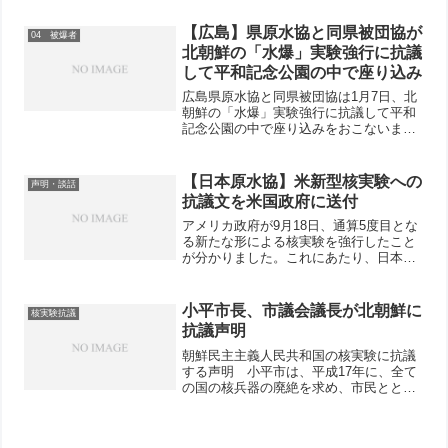
【広島】県原水協と同県被団協が
04 被爆者
北朝鮮の「水爆」実験強行に抗議
して平和記念公園の中で座り込み
広島県原水協と同県被団協は1月7日、北
朝鮮の「水爆」実験強行に抗議して平和
記念公園の中で座り込みをおこないまし
た。「北朝鮮の『水爆』実験強行に断固
抗議し、核保有国が、ただちに核兵器禁
止条約の交渉を開始することを求める」
【日本原水協】米新型核実験への
声明・談話
と題する決議文を採択し...
抗議文を米国政府に送付
アメリカ政府が9月18日、通算5度目とな
る新たな形による核実験を強行したこと
が分かりました。これにあたり、日本原
水協は19日、以下の抗議文を米国政府に
送付しました。新たな形の核実験の強行
に抗議し、核兵器のない世界のための誠
小平市長、市議会議長が北朝鮮に
核実験抗議
実な努力を要求する...
抗議声明
朝鮮民主主義人民共和国の核実験に抗議
する声明 小平市は、平成17年に、全て
の国の核兵器の廃絶を求め、市民ととも
に、世界の恒久平和を願い、平和なまち
づくりを進める決意のもとに、「非核平
和都市」であることを宣言しました。