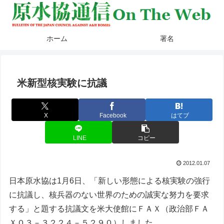
ホーム
署名
米新型核実験に抗議
X
Facebook
はてブ
LINE
コピー
2012.01.07
日本原水協は1月6日、「新しい形態による核実験の強行
に抗議し、核兵器のない世界のための誠実な努力を要求
する」と題する抗議文を米大使館にＦＡＸ（政治部ＦＡ
Ｘ０３－３２２４－５２９０）しました。