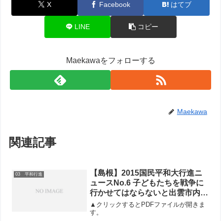
X
Facebook
はてブ
LINE
コピー
Maekawaをフォローする
Maekawa
関連記事
【島根】2015国民平和大行進ニ
03 平和行進
ュースNo.6 子どもたちを戦争に
行かせてはならないと出雲市内を
行進
▲クリックするとPDFファイルが開きま
す。