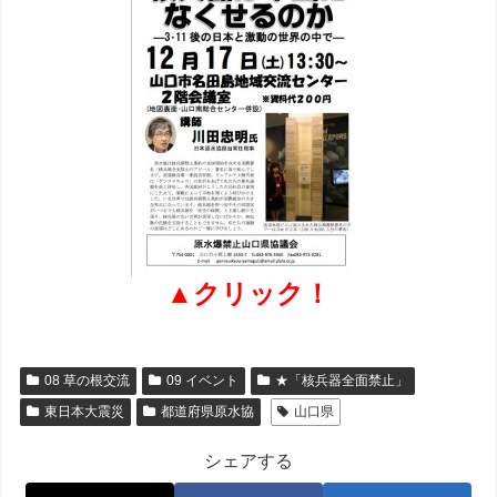
▲クリック！
08 草の根交流
09 イベント
★「核兵器全面禁止」
東日本大震災
都道府県原水協
山口県
シェアする