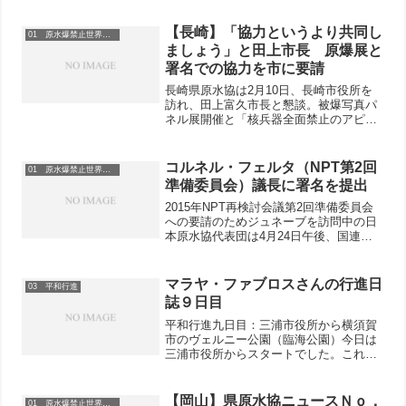
【長崎】「協力というより共同し
01 原水爆禁止世界大会
ましょう」と田上市長 原爆展と
署名での協力を市に要請
長崎県原水協は2月10日、長崎市役所を
訪れ、田上富久市長と懇談。被爆写真パ
ネル展開催と「核兵器全面禁止のアピー
ル」署名についての協力を要請しまし
た。日頃の平和大行進や長崎市内での網
の目平和行進へのメッセージ、原水爆禁
コルネル・フェルタ（NPT第2回
01 原水爆禁止世界大会
止世界大会での連帯の挨拶...
準備委員会）議長に署名を提出
2015年NPT再検討会議第2回準備委員会
への要請のためジュネーブを訪問中の日
本原水協代表団は4月24日午後、国連欧
州本部で日本から持参した「核兵器全面
禁止のアピール」を支持する署名276万
1031筆を会議議長のコルネル・フェルタ
マラヤ・ファブロスさんの行進日
03 平和行進
大使と国連...
誌９日目
平和行進九日目：三浦市役所から横須賀
市のヴェルニー公園（臨海公園）今日は
三浦市役所からスタートでした。これま
での日記でおわかりでしょうが、私たち
は毎日開会式と閉会式を行っています。
その街に住む被爆者の方々からのメッセ
【岡山】県原水協ニュースＮｏ．
01 原水爆禁止世界大会