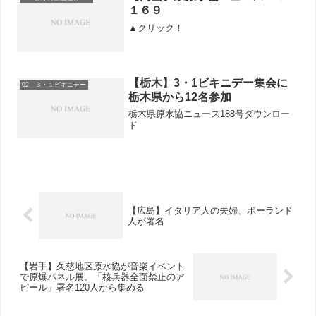
ージや地域の原水協、そし...
１６９
▲クリック！
【栃木】3・1ビキニデー集会に
02 ３・１ビキニデー
栃木県から12名参加
栃木県原水協ニュース188号ダウンロー
ド
【広島】イタリア人の夫婦、ポーランド
人が署名
【岩手】久慈地区原水協が音楽イベント
で原爆パネル展。「核兵器全面禁止のア
ピール」署名120人から集める