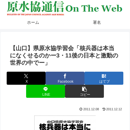
ホーム
署名
【山口】県原水協学習会「核兵器は本当
になくせるのかー3・11後の日本と激動の
世界の中でー」
X
Facebook
はてブ
LINE
コピー
2011.12.08
2011.12.12