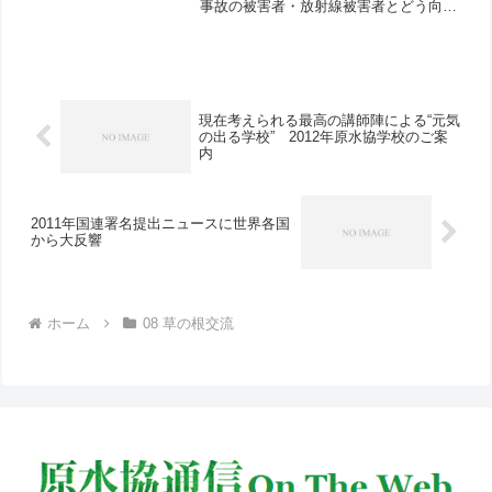
事故の被害者・放射線被害者とどう向き
合うべきか、いま何が求められているか
を中心に、齋藤紀代表理事にお話を伺い
ました。（聞き手：安井正和）エネルギ
ー政策の転換が最大の激励...
現在考えられる最高の講師陣による“元気
の出る学校” 2012年原水協学校のご案
内
2011年国連署名提出ニュースに世界各国
から大反響
ホーム
08 草の根交流