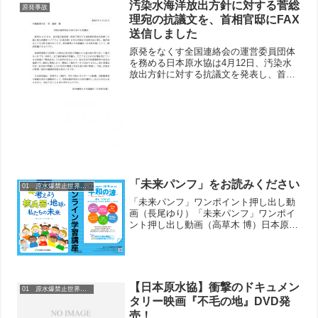
汚染水海洋放出方針に対する菅総
原発事故
理宛の抗議文を、首相官邸にFAX
送信しました
原発をなくす全国連絡会の運営委員団体
を務める日本原水協は4月12日、汚染水
放出方針に対する抗議文を発表し、首相
官邸にFAX送付しました。緊急の抗議・
要請文を郵便、FAX等で 菅首相、梶山経
済産業大臣に送ってください。送付先は
次のとおりです。...
「未来パンフ」をお読みください
01 原水爆禁止世界大会
「未来パンフ」ワンポイント押し出し動
画（長尾ゆり）「未来パンフ」ワンポイ
ント押し出し動画（高草木 博）日本原水
協は6月27日、 「未来パンフ」の オンラ
イン学習講座を開催しました。テーマ：
「コロナ禍のもとで考えよう 核兵器・地
球・私たちの未...
【日本原水協】衝撃のドキュメン
01 原水爆禁止世界大会
タリー映画『不毛の地』DVD発
売！