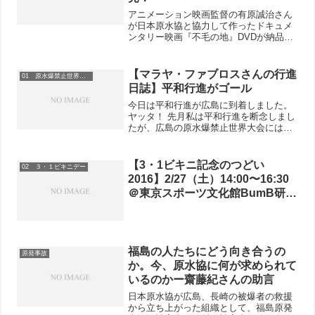
アニメーション映画監督の有原誠治さん
が日本原水協と協力して作ったドキュメ
ンタリー映画『不毛の地』DVDが納品さ
れました。今話題のロシア政府が自国民
に対しておこなっている衝撃の事実を、
広島・長崎の原水爆禁止世界大会に参加
【マラヤ・ファブロスさんの行進
01 原水爆禁止世界大会
したロシアのNGOの人...
日誌】平和行進がゴール
今日は平和行進が広島に到着しました。
ヤッタ！ 先月私は平和行進を断念しまし
たが、広島の原水爆禁止世界大会には参
加しています。今日は世界大会2日目で午
前中は国際会議がおこなわれ、その後3つ
の分科会に分かれて議論がおこなわれま
【3・1ビキニ記念のつどい
02 ３・１ビキニデー
した。午前中は世界...
2016】2/27（土）14:00〜16:30
＠東京スポーツ文化館BumB研修
室B（2階）「太平洋核実験・被
ばく船員を追って」
福島の人たちにどう向き合うの
原発事故
か。今、原水協に何が求められて
いるのかー齋藤紀さんの助言
日本原水協が広島、長崎の被爆者の救援
から立ち上がった組織として、福島原発