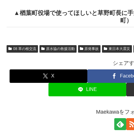
▲楢葉町役場で使ってほしいと草野町長に手
町）
08 草の根交流
原水協の救援活動
原発事故
東日本大震災
シェア
X
Faceb
LINE
Maekawaを