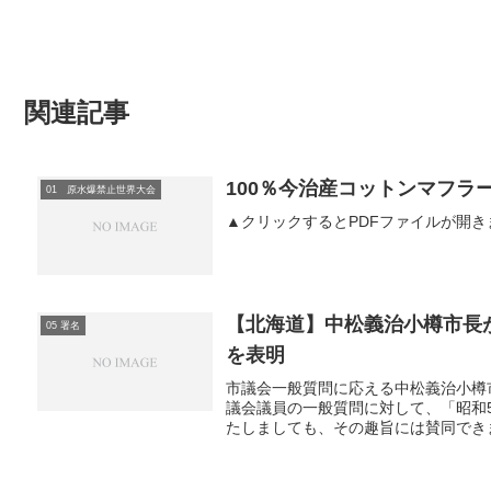
関連記事
100％今治産コットンマフラー
01 原水爆禁止世界大会
▲クリックするとPDFファイルが開き
【北海道】中松義治小樽市長
05 署名
を表明
市議会一般質問に応える中松義治小樽
議会議員の一般質問に対して、「昭和
たしましても、その趣旨には賛同できま