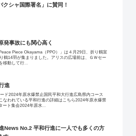
バクシャ国際署名」に賛同！
ー原発事故にも関心高く
e Piece Okayama（PPO）」は４月29日、折り鶴宣
折り鶴14羽が集まりました。アリスの広場前は、ＧＷセー
移動して行...
大行進
ロード2024年原水爆禁止国民平和大行進広島県内コース
こなわれている平和行進の詳細はこちら2024年原水爆禁
ート集会2024年原水...
News No.2 平和行進に一人でも多くの方