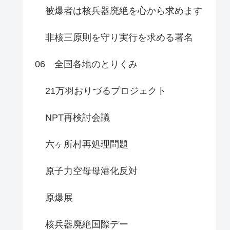
被爆者は核兵器廃絶を心から求めます
非核三原則を守り実行を求める署名
06 全国各地のとりくみ
21万羽おりづるプロジェクト
NPT再検討会議
六ヶ所村再処理問題
原子力空母母港化反対
原爆展
核兵器廃絶国際デー