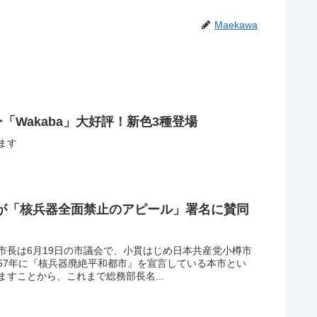
Maekawa
「Wakaba」大好評！新色3種登場
ます
が「核兵器全面禁止のアピール」署名に賛同
市長は6月19日の市議会で、小貫はじめ日本共産党小樽市
57年に『核兵器廃絶平和都市』を宣言している本市とい
すことから、これまで総務部長名...