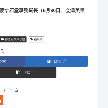
渡す石堂事務局長（5月30日、会津美里
都道府県原水協
福島県
する
ook
はてブ
コピー
フォローする