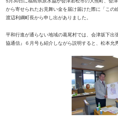
5月30日に福島県原水協が会津若松市の大熊町、会
から寄せられたお見舞い金を届け届けた際に「この絵
渡辺利綱町長から申し出がありました。
平和行進が通らない地域の葛尾村では、会津坂下出
協通信』６月号も紹介しながら説明すると、松本允