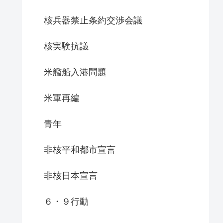
核兵器禁止条約交渉会議
核実験抗議
米艦船入港問題
米軍再編
青年
非核平和都市宣言
非核日本宣言
６・９行動