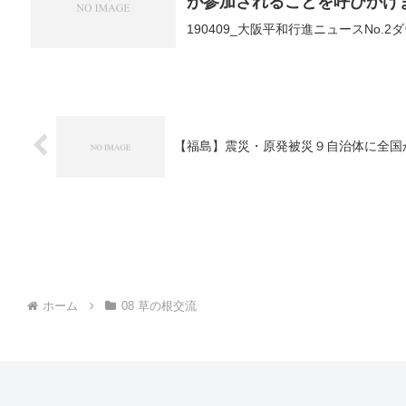
が参加されることを呼びかけ
190409_大阪平和行進ニュースNo.2
【福島】震災・原発被災９自治体に全国
ホーム
08 草の根交流