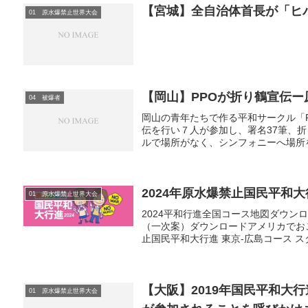
【宮城】全自治体首長が「ヒ
01 原水爆禁止世界大会
【岡山】PPOが折り鶴宣伝
04 被爆者
岡山の青年たちで作る平和サークル「Peac
伝を行い７人が参加し、署名37筆、
ルで場所がなく、シンフォニーへ場所を
2024年原水爆禁止国民平和
01 原水爆禁止世界大会
2024平和行進全国コース地図ダウン
（一次案）ダウンロードアメリカでお
止国民平和大行進 東京-広島コース スタ
【大阪】2019年国民平和大行進
01 原水爆禁止世界大会