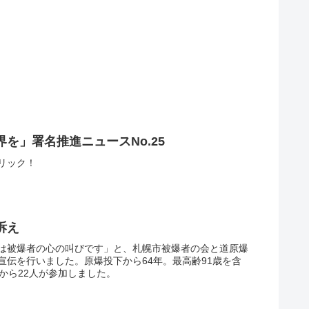
を」署名推進ニュースNo.25
←クリック！
訴え
は被爆者の心の叫びです」と、札幌市被爆者の会と道原爆
宣伝を行いました。原爆投下から64年。最高齢91歳を含
から22人が参加しました。