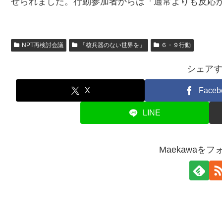
せられました。行動参加者からは「通常よりも反応
NPT再検討会議
「核兵器のない世界を」
６・９行動
シェア
X
Faceb
LINE
Maekawaを