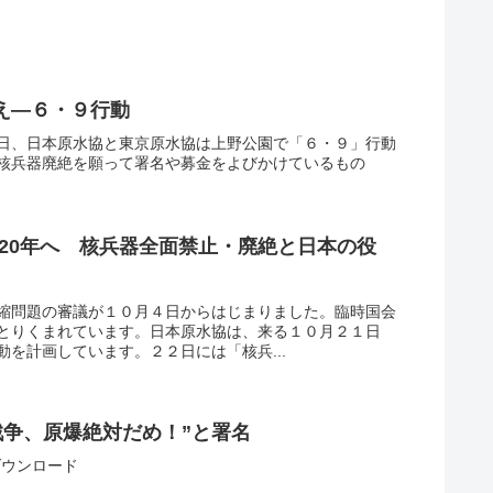
え―６・９行動
日、日本原水協と東京原水協は上野公園で「６・９」行動
核兵器廃絶を願って署名や募金をよびかけているもの
2020年へ 核兵器全面禁止・廃絶と日本の役
縮問題の審議が１０月４日からはじまりました。臨時国会
とりくまれています。日本原水協は、来る１０月２１日
を計画しています。２２日には「核兵...
戦争、原爆絶対だめ！”と署名
1ダウンロード