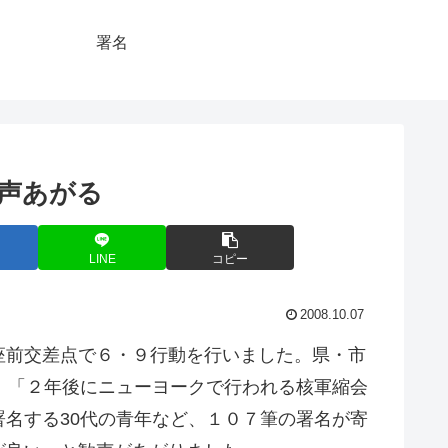
署名
声あがる
LINE
コピー
2008.10.07
座前交差点で６・９行動を行いました。県・市
。「２年後にニューヨークで行われる核軍縮会
名する30代の青年など、１０７筆の署名が寄