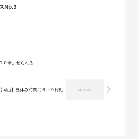
No.3
！
００筆よせられる
【岡山】昼休み時間に６・９行動