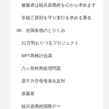
被爆者は核兵器廃絶を心から求めます
非核三原則を守り実行を求める署名
06 全国各地のとりくみ
21万羽おりづるプロジェクト
NPT再検討会議
六ヶ所村再処理問題
原子力空母母港化反対
原爆展
核兵器廃絶国際デー