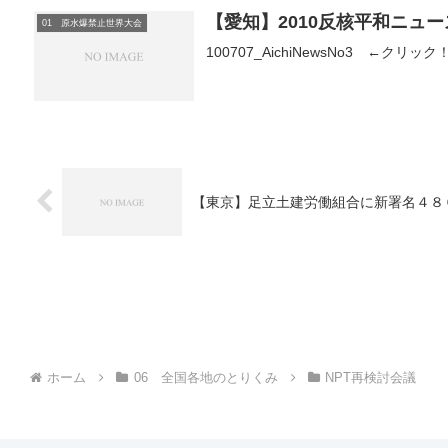
【愛知】2010反核平和ニュース
01 原水爆禁止世界大会
100707_AichiNewsNo3 ←クリック
【東京】足立土建労働組合に新署名４８
ホーム
06 全国各地のとりくみ
NPT再検討会議