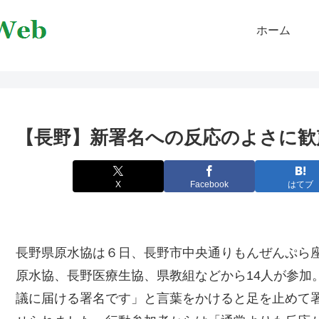
ホーム
【長野】新署名への反応のよさに歓
X
Facebook
はてブ
長野県原水協は６日、長野市中央通りもんぜんぷら
原水協、長野医療生協、県教組などから14人が参加
議に届ける署名です」と言葉をかけると足を止めて署