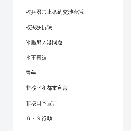
核兵器禁止条約交渉会議
核実験抗議
米艦船入港問題
米軍再編
青年
非核平和都市宣言
非核日本宣言
６・９行動