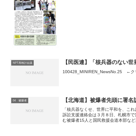
【民医連】「核兵器のない世界
NPT再検討会議
100428_MINIREN_NewsNo.25 
【北海道】被爆者先頭に署名
04 被爆者
「核兵器なくせ、世界に平和を、これ
訴訟支援連絡会は３月８日、札幌市で
む被爆者15人と国民救援会道本部など