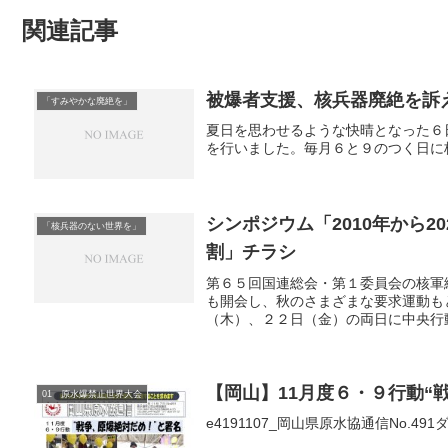
関連記事
被爆者支援、核兵器廃絶を訴
「すみやかな廃絶を」
夏日を思わせるような快晴となった６
を行いました。毎月６と９のつく日に
シンポジウム「2010年から
「核兵器のない世界を」
割」チラシ
第６５回国連総会・第１委員会の核軍
も開会し、秋のさまざまな要求運動も
（木）、２２日（金）の両日に中央行動
【岡山】11月度６・９行動“
01 原水爆禁止世界大会
e4191107_岡山県原水協通信No.49