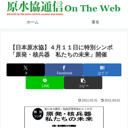
ホーム
署名
【日本原水協】４月１１日に特別シンポ
「原発・核兵器 私たちの未来」開催
X
Facebook
はてブ
LINE
コピー
2011.03.31
2011.04.01