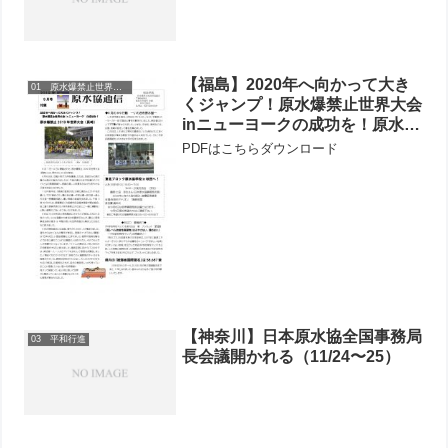
【福島】2020年へ向かって大き
01 原水爆禁止世界大会
くジャンプ！原水爆禁止世界大会
inニューヨークの成功を！原水爆
禁止2019年世界大会-長崎に33人
PDFはこちらダウンロード
が参加
【神奈川】日本原水協全国事務局
03 平和行進
長会議開かれる（11/24〜25）