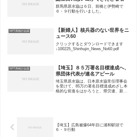
群馬県原水協は６日、前橋と伊勢崎で
６・９行動を行いました。
【新婦人】核兵器のない世界をニ
NPT再検討会議
ュース60
クリックするとダウンロードできます
↓100225_Shinhujin_News_No60.pdf
【埼玉】８５万署名目標達成へ、
NPT再検討会議
県団体代表が連名アピール
埼玉県原水協は、日本原水協常任理事会
を受けて、85万の署名目標達成めざし本
格的な前進をはかろうと、県労連、新婦
人、県商連、民医連、原水協の代表者5氏
の「連名アピール」を発表しました。改
めて2010年ＮＰＴ会議を歴史的転換点と
するための署名の...
【埼玉】広島被爆64年目に浦和駅頭で
６・９行動