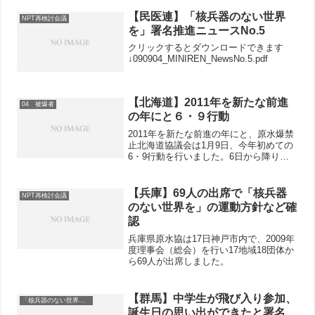
【民医連】「核兵器のない世界
NPT再検討会議
を」署名推進ニュースNo.5
クリックするとダウンロードできます
↓090904_MINIREN_NewsNo.5.pdf
【北海道】2011年を新たな前進
04 被爆者
の年にと６・９行動
2011年を新たな前進の年にと、原水爆禁
止北海道協議会は1月9日、今年初めての
6・9行動を行いました。6日から降り続
いている激しい雪の中、札幌市中央区パ
ルコ前で「広島、長崎を繰り返させない
ために 核兵器全面禁止を」の横断幕を
【兵庫】69人の出席で「核兵器
NPT再検討会議
掲げ、身をかがめ...
のない世界を」の運動方針など確
認
兵庫県原水協は17日神戸市内で、2009年
度理事会（総会）を行い17地域18団体か
ら69人が出席しました。
【群馬】中学生が飛び入り参加、
「核兵器のない世界を」
誕生日の思い出ができたと署名