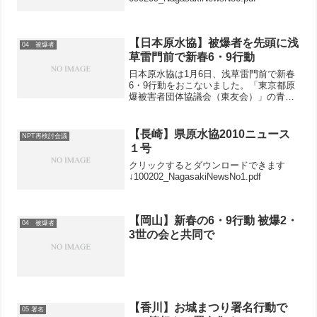
【日本原水協】被爆者を先頭に浅
04 被爆者
草雷門前で新春6・9行動
日本原水協は1月6日、浅草雷門前で新春
6・9行動をおこないました。「東京都原
爆被害者団体協議会（東友会）」の青い
タスキをかけた被爆者のみなさんととも
に「2015年 被爆70年、被爆者とともに、
核兵器廃絶を！」の横断幕を掲げ、マン
【長崎】県原水協2010ニュース
NPT再検討会議
ガ『はだしの...
１号
クリックするとダウンロードできます
↓100202_NagasakiNewsNo1.pdf
【岡山】新春の6・9行動 被爆2・
04 被爆者
3世の会と共同で
【香川】お城まつり署名行動で
05 署名