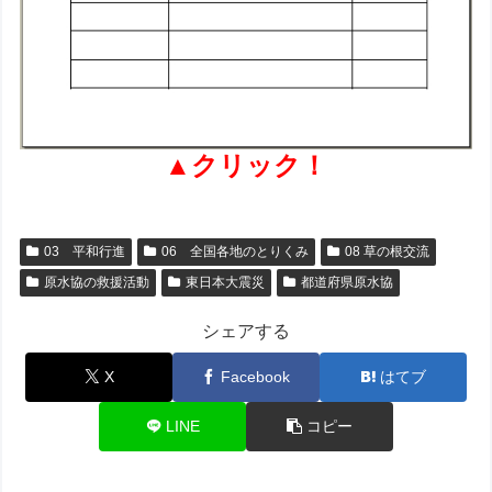
▲クリック！
03 平和行進
06 全国各地のとりくみ
08 草の根交流
原水協の救援活動
東日本大震災
都道府県原水協
シェアする
X
Facebook
はてブ
LINE
コピー