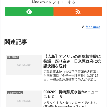
Maekawaをフォローする
Maekawa
関連記事
【広島】アメリカの新型核実験に
04 被爆者
抗議、座り込み 日米両政府に抗
議決議を送付
広島県原水協（大森正信筆頭代表理事）
と同被団協（金子一士理事長）は3月14
日、平和公園原爆碑前で45人が参加し
て、アメリカが昨年10月から12月に2回
の新型核実験をしていたことに抗議する
座り込みをしました。大森筆頭代表理事
090209_長崎県原水協faxニュー
都道府県原水協
は、「核抑止力」論...
スＮＯ．６
クリックするとダウンロードできます。
090209_NagasakiNewsNo6.pdf