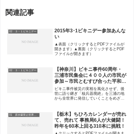
関連記事
2015年3･1ビキニデー参加あんな
02 ３・１ビキニデー
い
▲表面（クリックするとPDFファイルが
開きます）▲裏面（クリックするとPDF
ファイルが開きます）
【神奈川】ビキニ事件60周年・
02 ３・１ビキニデー
三浦市民集会に４００人の市民が
参加～市民とむすび合った平和・
核兵器廃絶の思い～
ビキニ事件被災の実相を風化させず、後
世に語り継ぎ「核兵器廃絶」を三浦の地
から全世界に発信していくことをめざす
「ビキニ被災60周年・三浦市民集会」が
4月20日、同市市民ホールで開かれ、400
人が参加しました。60年前の1954年、マ
【栃木】ちひろカレンダーが売れ
01 原水爆禁止世界大会
ーシャル諸...
て、売れて 事務局6人が大健闘！
昨年を60本上回る310本に挑戦！
▲クリックするとPDFファイルが開きま