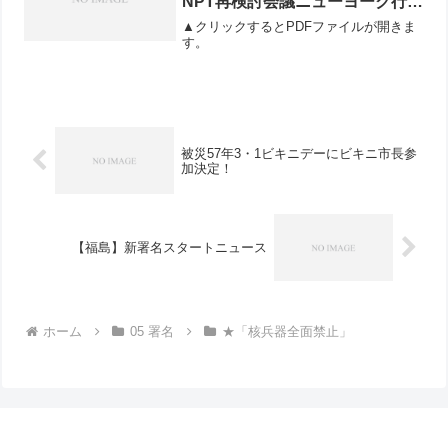
NPT再検討会議ニューヨーク行動
を市長に報告
▲クリックするとPDFファイルが開きま
す。
被災57年3・1ビキニデーにビキニ市長参
加決定！
【福島】新署名スタートニュース
ホーム
05 署名
★「核兵器全面禁止」