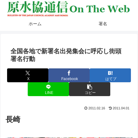
ホーム
署名
全国各地で新署名出発集会に呼応し街頭
署名行動
X
Facebook
はてブ
LINE
コピー
2011.02.16
2011.04.01
長崎