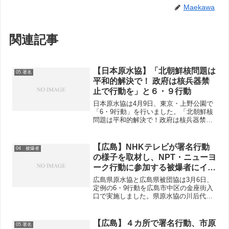
Maekawa
関連記事
【日本原水協】「北朝鮮核問題は
05 署名
平和的解決で！ 政府は核兵器禁
止で行動を」と６・９行動
日本原水協は4月9日、東京・上野公園で
「6・9行動」を行いました。「北朝鮮核
問題は平和的解決で！政府は核兵器禁止
で行動を」の横断幕が大きな注目を集
め、強風の中でしたが「核兵器全面禁止
のアピール」署名の呼びかけに外国人観
【広島】NHKテレビが署名行動
04 被爆者
光客や親子連れなどが応...
の様子を取材し、NPT・ニューヨ
ーク行動に参加する被爆者にイン
タビュー
広島県原水協と広島県被団協は3月6日、
定例の6・9行動を広島市中区の金座街入
口で実施しました。県原水協の川后代表
理事と県被団協の大越事務局長がハンド
マイクで、被爆70年・NPT（核不拡散条
約）再検討会議が間近に迫っていること
【広島】４カ所で署名行動、市原
05 署名
や、前回の会議に...