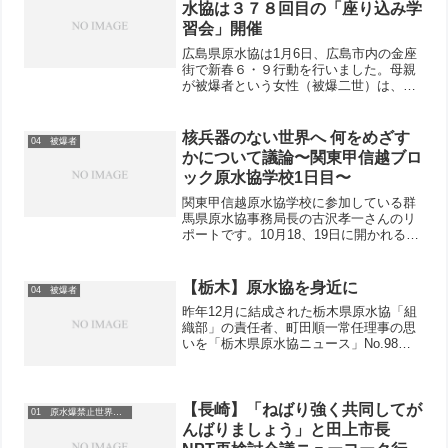
水協は３７８回目の「座り込み学
習会」開催
広島県原水協は1月6日、広島市内の金座
街で新春６・９行動を行いました。母親
が被爆者という女性（被爆二世）は、
「こういう運動は地味だけど大切です
ね。マイクの音をもっと大きくしたら」
とはげましてくださいました。行動には
核兵器のない世界へ 何をめざす
04 被爆者
16人が参加し、67筆が集...
かについて議論〜関東甲信越ブロ
ック原水協学校1日目〜
関東甲信越原水協学校に参加している群
馬県原水協事務局長の古沢孝一さんのリ
ポートです。10月18、19日に開かれる関
東甲信越ブロックの原水協学校で、千葉
県一ノ宮町に行きました。新幹線を乗り
継いで、上総（かずさ）一ノ宮駅に到
【栃木】原水協を身近に
04 被爆者
着。タクシーで会場の...
昨年12月に結成された栃木県原水協「組
織部」の責任者、町田順一常任理事の思
いを「栃木県原水協ニュース」No.98よ
り紹介します。＊＊＊私は、昨年5月の
NPT再検討会議・ニューヨーク行動に参
加しました。私たちと行動をともにした
福島県のMさんは...
【長崎】「ねばり強く共同してが
01 原水爆禁止世界大会
んばりましょう」と田上市長