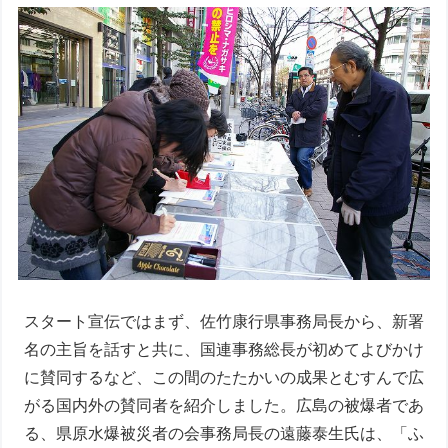
スタート宣伝ではまず、佐竹康行県事務局長から、新署
名の主旨を話すと共に、国連事務総長が初めてよびかけ
に賛同するなど、この間のたたかいの成果とむすんで広
がる国内外の賛同者を紹介しました。広島の被爆者であ
る、県原水爆被災者の会事務局長の遠藤泰生氏は、「ふ