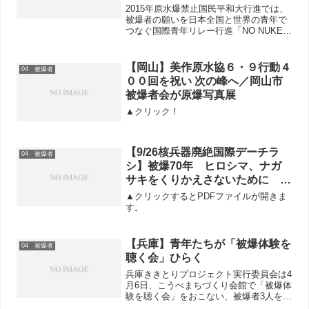
んなも一緒に歩こう！
2015年原水爆禁止国民平和大行進では、
被爆者の願いを日本全国と世界の青年で
つなぐ国際青年リレー行進「NO NUKES
チャレンジ70」にとりくみます。日本全
国をつなぐ「たすき」をかけて、歩きな
がらできることをやってみる！これが、
【岡山】美作原水協６・９行動４
04 被爆者
チャレンジ...
００回を祝い 次の峰へ／岡山市
被爆者会が原爆写真展
▲クリック！
【9/26核兵器廃絶国際デーチラ
04 被爆者
シ】被爆70年 ヒロシマ、ナガ
サキをくりかえさないために な
くそう核兵器！戦争法は廃止を！
▲クリックするとPDFファイルが開きま
す。
【兵庫】青年たちが「被爆体験を
04 被爆者
聴く会」ひらく
兵庫ききとりプロジェクト実行委員会は4
月6日、こうべまちづくり会館で「被爆体
験を聴く会」をおこない、被爆者3人を含
め21人が参加しました。神奈川の被爆体