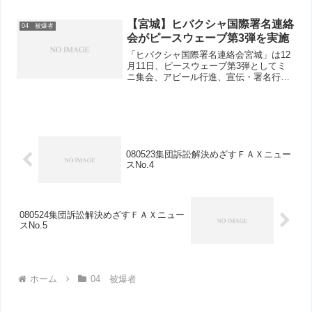
験DVDを鑑賞した後、グループに分かれ
てビデオカメラで記録しながら被爆者の
【宮城】ヒバクシャ国際署名連絡
04 被爆者
方からききとり...
会がピースウェーブ第3弾を実施
「ヒバクシャ国際署名連絡会宮城」は12
月11日、ピースウェーブ第3弾としてミ
ニ集会、アピール行進、宣伝・署名行動
をおこない70人が参加しました。仙台市
元鍛冶公園での集会では、連絡会代表の
被爆者の会（はぎの会）からは、前日の
ノーベル平和賞授賞...
080523集団訴訟解決めざすＦＡＸニュー
スNo.4
080524集団訴訟解決めざすＦＡＸニュー
スNo.5
ホーム
04 被爆者