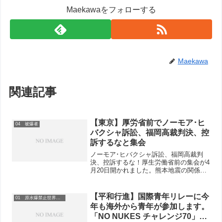
Maekawaをフォローする
Maekawa
関連記事
【東京】厚労省前でノーモア･ヒ
04 被爆者
バクシャ訴訟、福岡高裁判決、控
訴するなと集会
ノーモア･ヒバクシャ訴訟、福岡高裁判
決、控訴するな！厚生労働省前の集会が4
月20日開かれました。熊本地震の関係で
熊本の被爆者や弁護団が参加できないな
か、東京の被爆者団体の「東友会」のみ
なさんや弁護士、東京原水協、日本原水
【平和行進】国際青年リレーに今
01 原水爆禁止世界大会
協から35人が参加。...
年も海外から青年が参加します。
「NO NUKES チャレンジ70」み