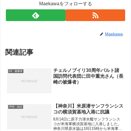
Maekawaをフォローする
Maekawa
関連記事
チェルノブイリ30周年バルト諸
04 被爆者
国訪問代表団に田中重光さん（長
崎の被爆者）
【神奈川】米原潜サンフランシス
声明・談話
コの横須賀基地入港に抗議
8月14日に原子力潜水艦サンフランシス
コが米海軍横須賀基地に入港しました。
神奈川県原水協は18日15時から米海軍横