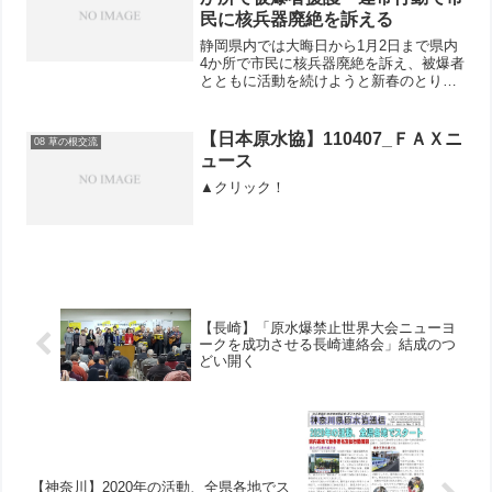
民に核兵器廃絶を訴える
静岡県内では大晦日から1月2日まで県内
4か所で市民に核兵器廃絶を訴え、被爆者
とともに活動を続けようと新春のとりく
みがおこなわれました。御殿場市では12
月31日21時30分〜1月1日0時30分に浅間
神社前で行動。参加者4人で募金2662
【日本原水協】110407_ＦＡＸニ
08 草の根交流
円。三...
ュース
▲クリック！
【長崎】「原水爆禁止世界大会ニューヨ
ークを成功させる長崎連絡会」結成のつ
どい開く
【神奈川】2020年の活動、全県各地でス