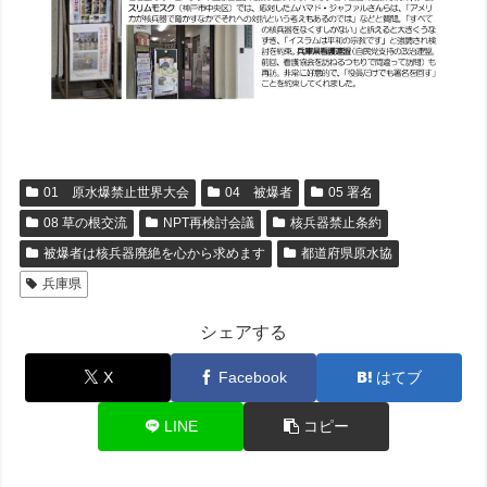
01 原水爆禁止世界大会
04 被爆者
05 署名
08 草の根交流
NPT再検討会議
核兵器禁止条約
被爆者は核兵器廃絶を心から求めます
都道府県原水協
兵庫県
シェアする
X
Facebook
はてブ
LINE
コピー