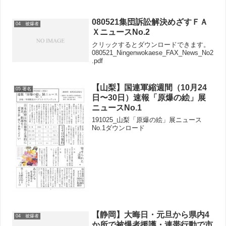
須賀基地ゲート前抗議行動をおこない
「抗議の要請文」を米海軍横須賀基地に
手交し抗議します。〇日時 ８月１８日
080521集団訴訟解決めざすＦＡ
04 被爆者
（木）午後３時〜〇集...
ＸニュースNo.2
クリックするとダウンロードできます。
080521_Ningenwokaese_FAX_News_No2
.pdf
【山梨】国連軍縮週間（10月24
05 署名
日〜30日）速報「原爆の絵」展
ニュースNo.1
191025_山梨「原爆の絵」展ニュース
No.1ダウンロード
【静岡】大晦日・元旦から県内4
04 被爆者
か所で被爆者援護・連帯行動で市