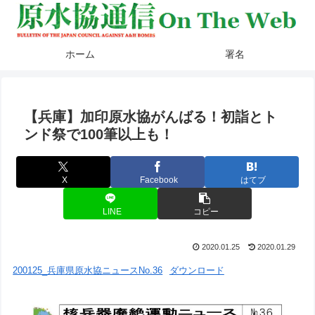
ホーム
署名
【兵庫】加印原水協がんばる！初詣とト
ンド祭で100筆以上も！
X
Facebook
はてブ
LINE
コピー
2020.01.25
2020.01.29
200125_兵庫県原水協ニュースNo.36
ダウンロード