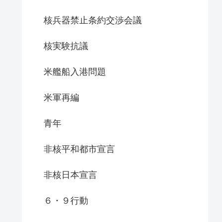
核兵器禁止条約交渉会議
核実験抗議
米艦船入港問題
米軍再編
青年
非核平和都市宣言
非核日本宣言
６・９行動