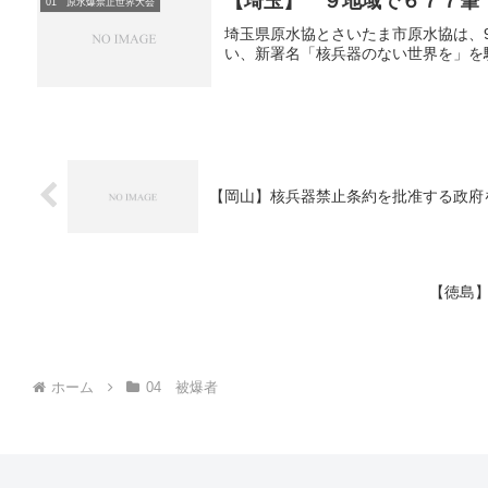
【埼玉】 ９地域で６７７筆
01 原水爆禁止世界大会
埼玉県原水協とさいたま市原水協は、9
い、新署名「核兵器のない世界を」を
【岡山】核兵器禁止条約を批准する政府を
【徳島】
ホーム
04 被爆者