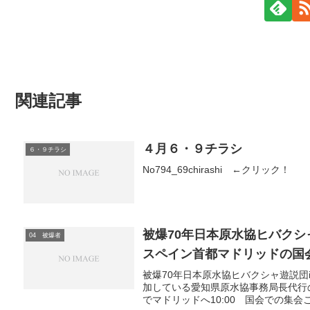
関連記事
４月６・９チラシ
６・９チラシ
No794_69chirashi ←クリック！
被爆70年日本原水協ヒバクシャ
04 被爆者
スペイン首都マドリッドの国
被爆70年日本原水協ヒバクシャ遊説団
加している愛知県原水協事務局長代行の
でマドリッドへ10:00 国会での集会こ