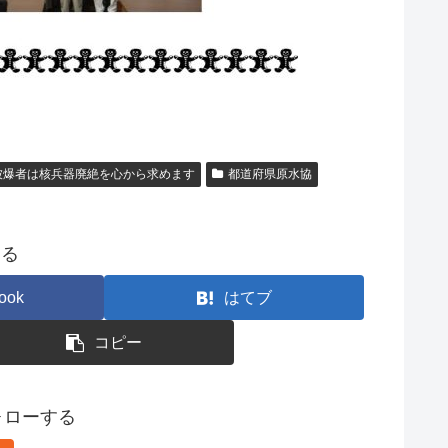
被爆者は核兵器廃絶を心から求めます
都道府県原水協
する
ook
はてブ
コピー
フォローする