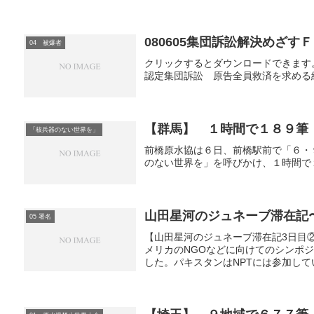
080605集団訴訟解決めざすＦ
04 被爆者
クリックするとダウンロードできます。08060
認定集団訴訟 原告全員救済を求める総決起
【群馬】 １時間で１８９筆
「核兵器のない世界を」
前橋原水協は６日、前橋駅前で「６・
のない世界を」を呼びかけ、１時間で
山田星河のジュネーブ滞在記
05 署名
【山田星河のジュネーブ滞在記3日目
メリカのNGOなどに向けてのシンポ
した。パキスタンはNPTには参加してい