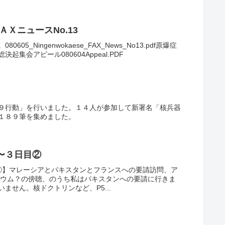
ＡＸニュースNo.13
5_Ningenwokaese_FAX_News_No13.pdf原爆症
集会アピール080604Appeal.PDF
９行動」を行いました。１４人が参加して新署名「核兵器
１８９筆を集めました。
〜３日目②
②】マレーシアとパキスタンとフランスへの要請訪問、ア
ジウム？の傍聴、のうち私はパキスタンへの要請に行きま
ません。核ドクトリンなど、P5...