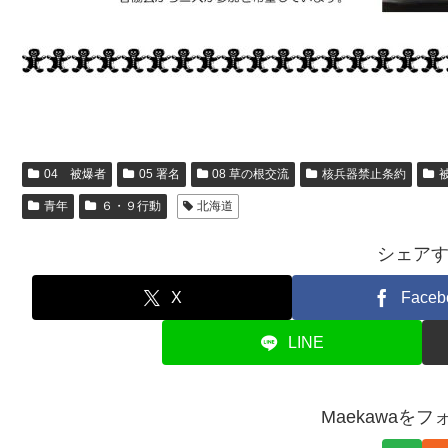
04 被爆者
05 署名
08 草の根交流
核兵器禁止条約
青年
６・９行動
北海道
シェア
X
Faceb
LINE
Maekawaを