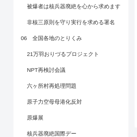
被爆者は核兵器廃絶を心から求めます
非核三原則を守り実行を求める署名
06 全国各地のとりくみ
21万羽おりづるプロジェクト
NPT再検討会議
六ヶ所村再処理問題
原子力空母母港化反対
原爆展
核兵器廃絶国際デー