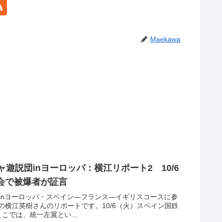
Maekawa
遊説団inヨーロッパ：横江リポート2 10/6
会で被爆者が証言
inヨーロッパ・スペイン—フランス—イギリスコースに参
横江英樹さんのリポートです。10/6（火）スペイン国鉄
こでは、統一左翼とい...