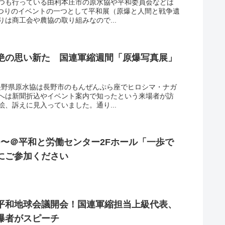
つも行っている由利本庄市の原水協や平和委員会などは
まつりのイベントの一つとして平和展（原爆と人間と戦争遺
は商工会や農協の取り組みなので...
絶の思い新た 国連軍縮週間「原爆写真展」
、長野県原水協は長野市のもんぜんぷら座でヒロシマ・ナガ
へは新聞折込やイベント案内で知ったという来場者が訪
、訴えに見入っていました。通り...
:30〜＠平和と労働センター2Fホール「一歩で
にご参加ください
平和地球会議開会！国連軍縮担当上級代表、
爆者がスピーチ