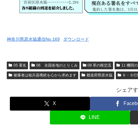
神奈川県原水協通信No.169
ダウンロード
05 署名
06 全国各地のとりくみ
08 草の根交流
11 機関
被爆者は核兵器廃絶を心から求めます
都道府県原水協
６・９行
シェア
X
Faceb
LINE