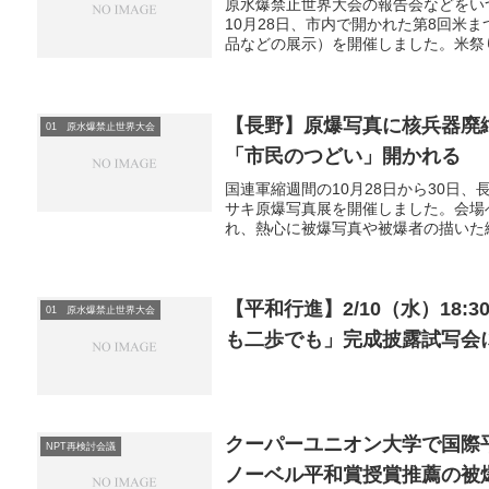
原水爆禁止世界大会の報告会などをい
10月28日、市内で開かれた第8回米
品などの展示）を開催しました。米祭り
【長野】原爆写真に核兵器廃
01 原水爆禁止世界大会
「市民のつどい」開かれる
国連軍縮週間の10月28日から30日
サキ原爆写真展を開催しました。会場
れ、熱心に被爆写真や被爆者の描いた絵
【平和行進】2/10（水）18
01 原水爆禁止世界大会
も二歩でも」完成披露試写会
クーパーユニオン大学で国際
NPT再検討会議
ノーベル平和賞授賞推薦の被