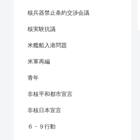
核兵器禁止条約交渉会議
核実験抗議
米艦船入港問題
米軍再編
青年
非核平和都市宣言
非核日本宣言
６・９行動