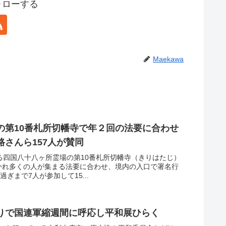
フォローする
Maekawa
の第10番札所切幡寺で年２回の法要に合わせ
さんら157人が賛同
る四国八十八ヶ所霊場の第10番札所切幡寺（きりはたじ）
かれ多くの人が集まる法要に合わせ、境内の入口で署名行
ぎまで7人が参加して15...
りで国連軍縮週間に呼応し平和展ひらく