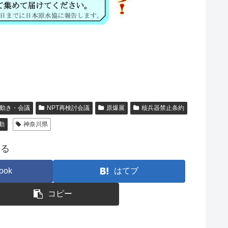
の動き・会議
NPT再検討会議
原爆展
核兵器禁止条約
動
神奈川県
する
ook
はてブ
コピー