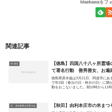
Maekawaを
関連記事
【徳島】四国八十八ヶ所霊場
05 署名
て署名行動 善男善女、お遍路
徳島県原水協は3月21日、阿波市にあ
で年2回（春分の日・秋分の日）に開
動をおこないました。朝10時から11時過
【秋田】由利本庄市の米まつ
01 原水爆禁止世界大会