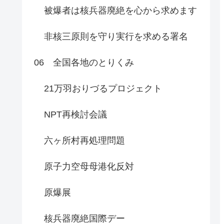
被爆者は核兵器廃絶を心から求めます
非核三原則を守り実行を求める署名
06 全国各地のとりくみ
21万羽おりづるプロジェクト
NPT再検討会議
六ヶ所村再処理問題
原子力空母母港化反対
原爆展
核兵器廃絶国際デー