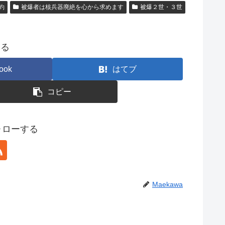
約
被爆者は核兵器廃絶を心から求めます
被爆２世・３世
する
ook
はてブ
コピー
フォローする
Maekawa