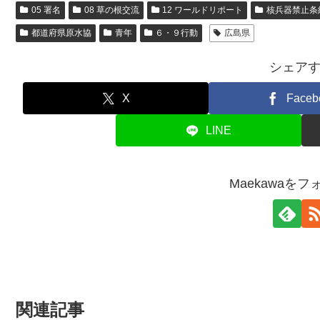
05 署名
08 草の根交流
12 ワールドリポート
核兵器禁止条
都道府県原水協
青年
６・９行動
広島県
シェア
X
Faceb
LINE
Maekawaを
関連記事