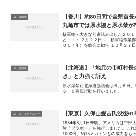
【香川】約80日間で全県首
04 被爆者
丸亀市では原水協と原水禁が
核軍縮へ大きな前進踏み出した２０１
と・・・ ２月２２日～ 核軍縮作業
０１７年）を総会に勧告 １０月２７日
【北海道】「地元の市町村長
04 被爆者
き」と力強く訴え
原水爆禁止北海道協議会は６月６日、
６・９宣伝行動を行いました。
【東京】久保山愛吉氏没後61
02 ３・１ビキニデー
1954年3月1日未明、アメリカは中
験「ブラボー」を強行しました。これ
1000倍、約15メガトンもの威力をも