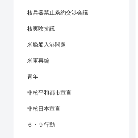
核兵器禁止条約交渉会議
核実験抗議
米艦船入港問題
米軍再編
青年
非核平和都市宣言
非核日本宣言
６・９行動