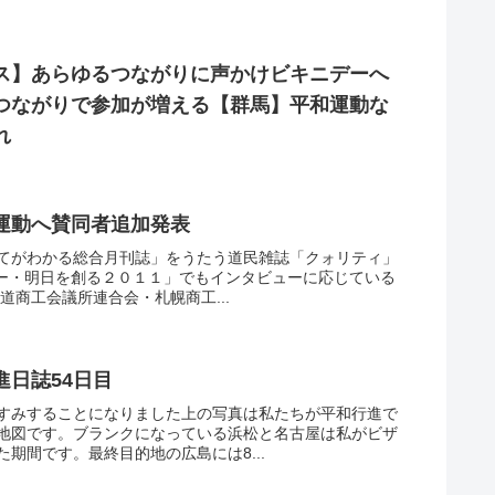
ス】あらゆるつながりに声かけビキニデーへ
つながりで参加が増える【群馬】平和運動な
れ
運動へ賛同者追加発表
てがわかる総合月刊誌」をうたう道民雑誌「クォリティ」
ダー・明日を創る２０１１」でもインタビューに応じている
道商工会議所連合会・札幌商工...
日誌54日目
すみすることになりました上の写真は私たちが平和行進で
地図です。ブランクになっている浜松と名古屋は私がビザ
期間です。最終目的地の広島には8...