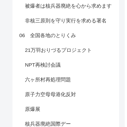
被爆者は核兵器廃絶を心から求めます
非核三原則を守り実行を求める署名
06 全国各地のとりくみ
21万羽おりづるプロジェクト
NPT再検討会議
六ヶ所村再処理問題
原子力空母母港化反対
原爆展
核兵器廃絶国際デー