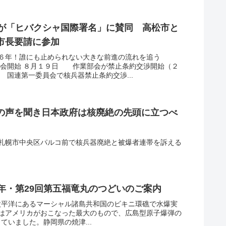
長が「ヒバクシャ国際署名」に賛同 高松市と
市長要請に参加
６年！誰にも止められない大きな前進の流れを追う
部会開始 ８月１９日 作業部会が禁止条約交渉開始（２
 国連第一委員会で核兵器禁止条約交渉...
の声を聞き日本政府は核廃絶の先頭に立つべ
札幌市中央区パルコ前で核兵器廃絶と被爆者連帯を訴える
年・第29回第五福竜丸のつどいのご案内
部太平洋にあるマーシャル諸島共和国のビキニ環礁で水爆実
はアメリカがおこなった最大のもので、広島型原子爆弾の
っていました。静岡県の焼津...