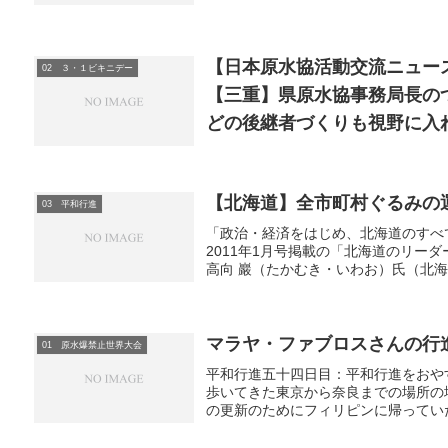
【日本原水協活動交流ニュー
02 ３・１ビキニデー
【三重】県原水協事務局長の
どの後継者づくりも視野に入
【北海道】全市町村ぐるみの
03 平和行進
「政治・経済をはじめ、北海道のすべ
2011年1月号掲載の「北海道のリー
高向 巖（たかむき・いわお）氏（北海
マラヤ・ファブロスさんの行進
01 原水爆禁止世界大会
平和行進五十四日目：平和行進をおや
歩いてきた東京から奈良までの場所の
の更新のためにフィリピンに帰っていた