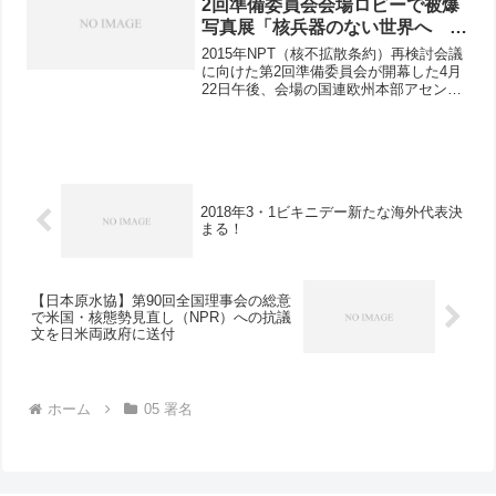
2回準備委員会会場ロビーで被爆
写真展「核兵器のない世界へ ヒ
ロシマ・ナガサキはよびかける」
2015年NPT（核不拡散条約）再検討会議
はじまる
に向けた第2回準備委員会が開幕した4月
22日午後、会場の国連欧州本部アセンブ
リーホール前で、被爆写真展「核兵器の
ない世界へ ヒロシマ・ナガサキはよび
かける」がはじまりました。これは、原
水爆禁止日本協...
2018年3・1ビキニデー新たな海外代表決
まる！
【日本原水協】第90回全国理事会の総意
で米国・核態勢見直し（NPR）への抗議
文を日米両政府に送付
ホーム
05 署名