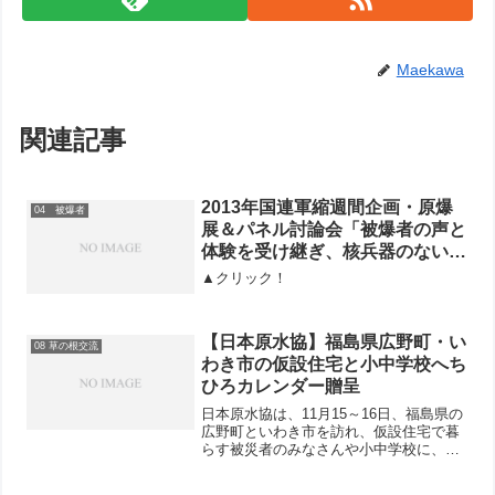
Maekawa
関連記事
2013年国連軍縮週間企画・原爆
04 被爆者
展＆パネル討論会「被爆者の声と
体験を受け継ぎ、核兵器のない世
界へ」に広島市、長崎市、台東
▲クリック！
区、国連広報センターなどが後援
【日本原水協】福島県広野町・い
08 草の根交流
わき市の仮設住宅と小中学校へち
ひろカレンダー贈呈
日本原水協は、11月15～16日、福島県の
広野町といわき市を訪れ、仮設住宅で暮
らす被災者のみなさんや小中学校に、全
国から寄せられた被災地支援募金で2018
年版いわさきちひろカレンダーを贈呈し