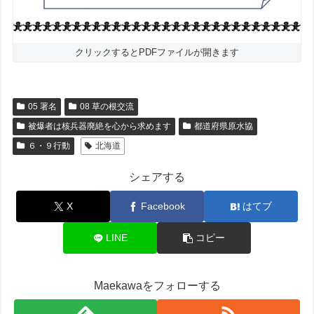
クリックするとPDFファイルが開きます
05 署名
08 草の根交流
被爆者は核兵器廃絶を心から求めます
都道府県原水協
６・９行動
北海道
シェアする
X
Facebook
はてブ
LINE
コピー
Maekawaをフォローする