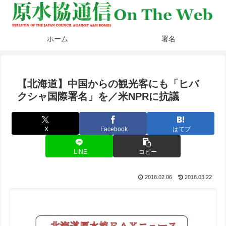
ホーム
署名
【北海道】中国からの観光客にも「ヒバ
クシャ国際署名」を／米NPRに抗議
X
Facebook
はてブ
LINE
コピー
2018.02.06
2018.03.22