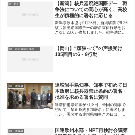
ました。日本原水協の安井正和事務局
【新潟】核兵器廃絶国際デー 戦
05 署名
長・梶原渉事務局...
争法についての関心が高く、高校
生が積極的に署名に応じる
新潟県原水協は9月25日、新潟駅前で9.26
核兵器廃絶国際デーの署名宣伝行動をお
こない20人が参加しました。戦争法につ
いての関心が高く、高校生が積極的に署
名に応じていました。「核兵器全面禁止
のアピール」署名が23人分、戦争法の廃
【岡山】“頑張って”の声援受け
01 原水爆禁止世界大会
止を求める署...
105回目の6・9行動
達増岩手県知事、知事で初めて日
04 被爆者
本政府に核兵器禁止条約の署名・
批准を求める署名に賛同
達増拓也県知事が7月8日、全国の知事で
初めて「禁止条約参加署名」に署名しま
した。署名する達増県知事この日は、岩
手県原水協が幹事団体となっている「日
本政府に核兵器禁止条約の批准を求める
岩手県民の会」（61団体）が知事に署名
国連欧州本部・NPT再検討会議第
04 被爆者
を求めて実現したもの...