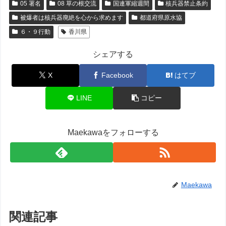
05 署名
08 草の根交流
国連軍縮週間
核兵器禁止条約
被爆者は核兵器廃絶を心から求めます
都道府県原水協
６・９行動
香川県
シェアする
X
Facebook
はてブ
LINE
コピー
Maekawaをフォローする
Maekawa
関連記事