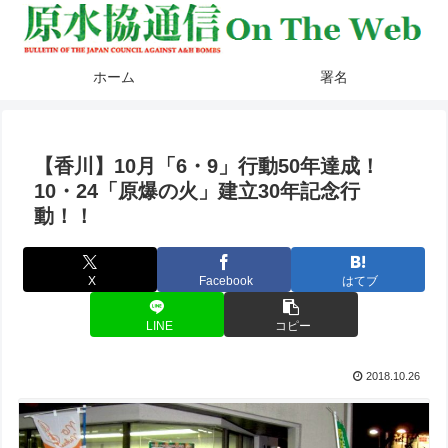
ホーム
署名
【香川】10月「6・9」行動50年達成！
10・24「原爆の火」建立30年記念行
動！！
X
Facebook
はてブ
LINE
コピー
2018.10.26