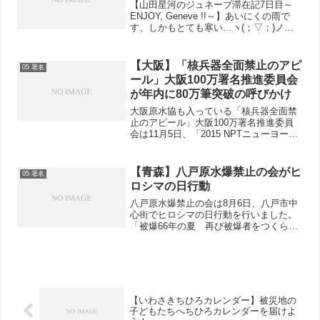
【山田星河のジュネーブ滞在記7日目～
ENJOY, Geneve !!～】あいにくの雨で
す、しかもとても寒い…ヽ(；▽；)ノで
もスイスの魅力に吸い寄せられながら散
策です！雨の日は写真がどうしても暗
い…。みんなのスマイルわかるかな？ジ
【大阪】「核兵器全面禁止のアピ
05 署名
ュネーブの...
ール」大阪100万署名推進委員会
が年内に80万筆突破の呼びかけ
大阪原水協も入っている「核兵器全面禁
止のアピール」大阪100万署名推進委員
会は11月5日、「2015 NPTニューヨーク
行動へ年内に署名80万筆を突破しよ
う！」との呼びかけを出しました。▲ク
リックするとPDFファイルが開きます
【青森】八戸原水爆禁止の会がヒ
05 署名
ロシマの日行動
八戸原水爆禁止の会は8月6日、八戸市中
心街でヒロシマの日行動を行いました。
「被爆66年の夏 再び被爆者をつくらな
い決意を新たに核兵器全面禁止アピール
署名をひろげよう」と訴えるチラシを配
布して署名を呼びかけ、76人の方の協力
がありました。バス...
【いわさきちひろカレンダー】被災地の
子どもたちへちひろカレンダーを届けよ