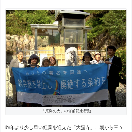
「原爆の火」の塔前記念行動
昨年より少し早い紅葉を迎えた「大窪寺」、朝から三々