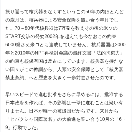
振り返って核兵器をなくすというこの50年の内ほとんど
の歳月は、核兵器による安全保障を競い合う年月でし
た。70～80年代核兵器は7万発を数えその後の米ソの
START交渉の発効2002年を超えても今なおこの約束
6000発さえ米ロとも達成していません。核兵器国は2000
年と2010年のNPT再検討会議の最終文書「法的拘束力」
の約束も核保有国は反古にしています。核兵器を持たな
い国々がこの教訓から、人類の安全保障として「核兵器
禁止条約」へと歴史を大きく一歩前進させたのです。
早いスピードで進む批准をさらに早めるには、批准する
日本政府を作れば、その影響は一挙に進むことは疑い有
りません。日本が唯一の被爆国だからです。来月から
「ヒバクシャ国際署名」の大前進を誓い合う10月の「6・
9」行動でした。