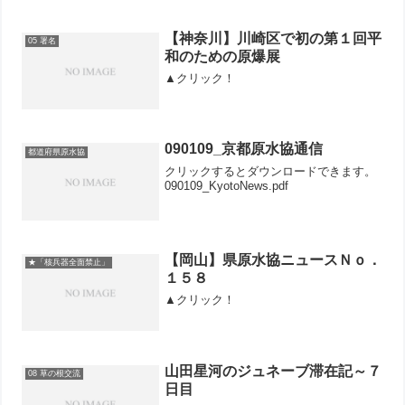
【神奈川】川崎区で初の第１回平
05 署名
和のための原爆展
▲クリック！
090109_京都原水協通信
都道府県原水協
クリックするとダウンロードできます。
090109_KyotoNews.pdf
【岡山】県原水協ニュースＮｏ．
★「核兵器全面禁止」
１５８
▲クリック！
山田星河のジュネーブ滞在記～７
08 草の根交流
日目