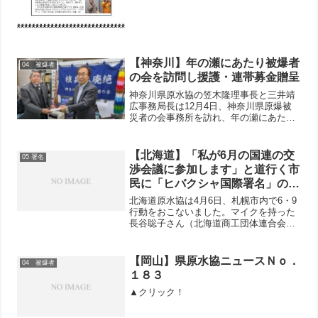
【神奈川】年の瀬にあたり被爆者
04 被爆者
の会を訪問し援護・連帯募金贈呈
神奈川県原水協の笠木隆理事長と三井靖
広事務局長は12月4日、神奈川県原爆被
災者の会事務所を訪れ、年の瀬にあたっ
てのごあいさつと被爆者援護・連帯募金
の贈呈をおこないました。原爆被災者の
会からは丸山進会長、東勝廣事務局長に
【北海道】「私が6月の国連の交
05 署名
対応していただき、1時...
渉会議に参加します」と道行く市
民に「ヒバクシャ国際署名」の協
力を訴える
北海道原水協は4月6日、札幌市内で6・9
行動をおこないました。マイクを持った
長谷聡子さん（北海道商工団体連合会事
務局次長）は、「核兵器を使わせない、
使わない強い意思を署名に。署名は大き
な力になります。私が6月の国連の交渉会
【岡山】県原水協ニュースＮｏ．
04 被爆者
議に参加します」と...
１８３
▲クリック！