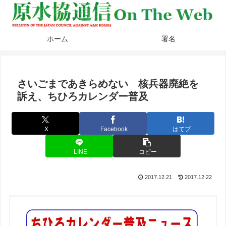
ホーム
署名
さいごまであきらめない 核兵器廃絶を
訴え、ちひろカレンダー普及
X
Facebook
はてブ
LINE
コピー
2017.12.21
2017.12.22