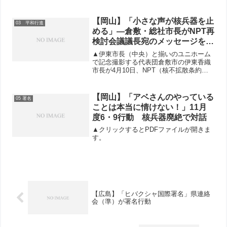
【岡山】「小さな声が核兵器を止
03 平和行進
める」―倉敷・総社市長がNPT再
検討会議議長宛のメッセージを要
請代表団に託す
▲伊東市長（中央）と揃いのユニホーム
で記念撮影する代表団倉敷市の伊東香織
市長が4月10日、NPT（核不拡散条約）
再検討会議・ニューヨーク行動に参加す
る倉敷市からの参加者を激励し、第9回
NPT再検討会議のタウス・フェルキ議長
【岡山】「アベさんのやっている
05 署名
へのメッセージを代...
ことは本当に情けない！」11月
度6・9行動 核兵器廃絶で対話
▲クリックするとPDFファイルが開きま
す。
【広島】「ヒバクシャ国際署名」県連絡
会（準）が署名行動