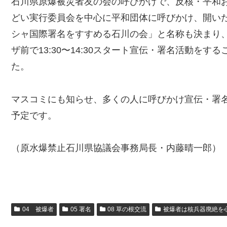
石川県原爆被災者友の会の呼びかけで、反核・平和
どい実行委員会を中心に平和団体に呼びかけ、開い
シャ国際署名をすすめる石川の会」と名称も決まり、
ザ前で13:30〜14:30スタート宣伝・署名活動をす
た。
マスコミにも知らせ、多くの人に呼びかけ宣伝・署
予定です。
（原水爆禁止石川県協議会事務局長・内藤晴一郎）
04 被爆者
05 署名
08 草の根交流
被爆者は核兵器廃絶を