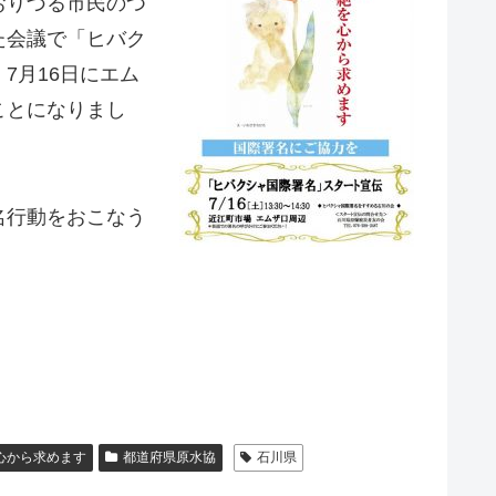
おりづる市民のつ
た会議で「ヒバク
7月16日にエム
ることになりまし
名行動をおこなう
心から求めます
都道府県原水協
石川県