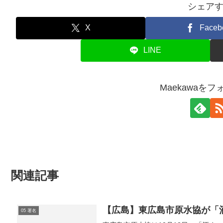
シェア
X
Faceb
LINE
Maekawaを
関連記事
【広島】東広島市原水協が「
05 署名