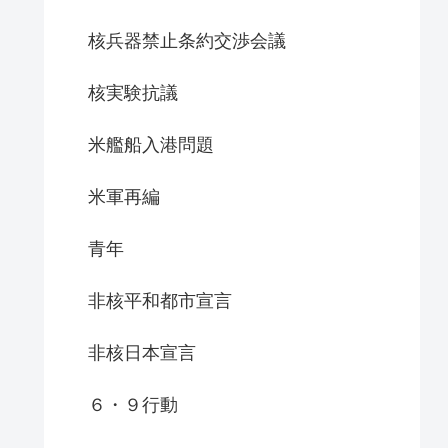
核兵器禁止条約交渉会議
核実験抗議
米艦船入港問題
米軍再編
青年
非核平和都市宣言
非核日本宣言
６・９行動