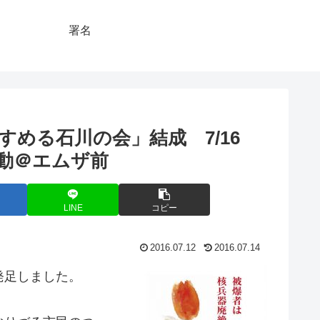
署名
める石川の会」結成 7/16
名活動＠エムザ前
LINE
コピー
2016.07.12
2016.07.14
発足しました。