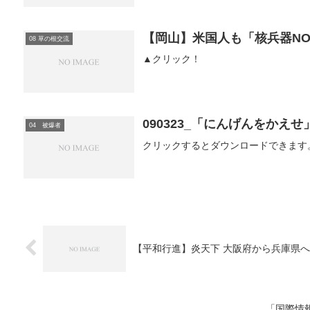
【岡山】米国人も「核兵器N
08 草の根交流
▲クリック！
090323_「にんげんをかえ
04 被爆者
クリックするとダウンロードできます。0903
【平和行進】炎天下 大阪府から兵庫県へ
「国際情