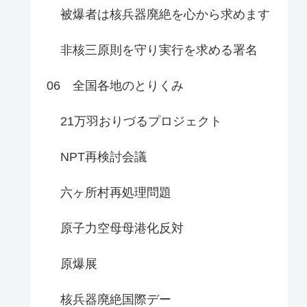
被爆者は核兵器廃絶を心から求めます
非核三原則を守り実行を求める署名
06 全国各地のとりくみ
21万羽おりづるプロジェクト
NPT再検討会議
六ヶ所村再処理問題
原子力空母母港化反対
原爆展
核兵器廃絶国際デー