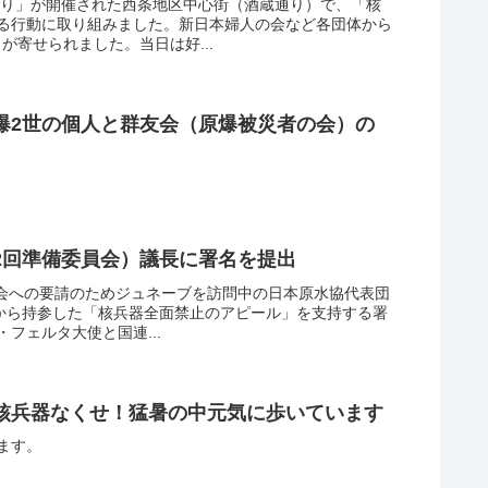
まつり」が開催された西条地区中心街（酒蔵通り）で、「核
る行動に取り組みました。新日本婦人の会など各団体から
名が寄せられました。当日は好...
爆2世の個人と群友会（原爆被災者の会）の
2回準備委員会）議長に署名を提出
委員会への要請のためジュネーブを訪問中の日本原水協代表団
本から持参した「核兵器全面禁止のアピール」を支持する署
・フェルタ大使と国連...
核兵器なくせ！猛暑の中元気に歩いています
ます。