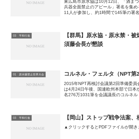
東広島市原水協は10月12日、「酒
兵器全面禁止のアピール」署名を集め
11人が参加し、約1時間で145筆の署
【群馬】原水協・原水禁・被
03 平和行進
須藤会長が懇談
コルネル・フェルタ（NPT第
01 原水爆禁止世界大会
2015年NPT再検討会議第2回準備
は4月24日午後、国連欧州本部で日
名276万1031筆を会議議長のコルネル
【岡山】ストップ戦争法案、
03 平和行進
▲クリックするとPDFファイルが開き