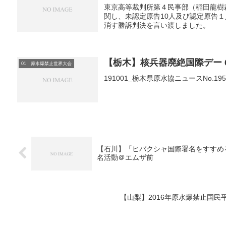
東京高等裁判所第４民事部（稲田龍樹
関し、未認定原告10人及び認定原告
消す勝訴判決を言い渡しました。
【栃木】核兵器廃絶国際デー 
01 原水爆禁止世界大会
191001_栃木県原水協ニュースNo.1
【石川】「ヒバクシャ国際署名をすすめる石川
名活動＠エムザ前
【山梨】2016年原水爆禁止国民