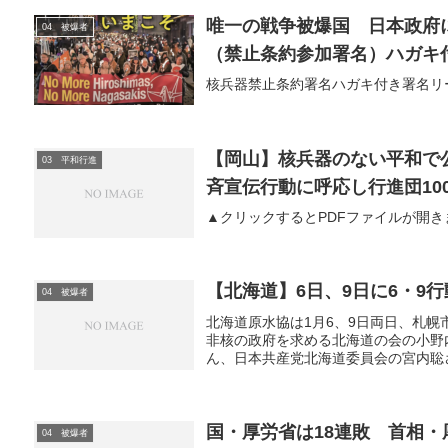
唯一の戦争被爆国 日本政府
04 被爆者
（禁止条約参加署名）ハガキ
核兵器禁止条約署名ハガキ付き署名リ
【岡山】核兵器のない平和で
03 平和行進
斉宣伝行動に呼応し行進団10
▲クリックするとPDFファイルが開き
【北海道】6日、9日に6・9行
04 被爆者
北海道原水協は1月6、9日両日、札幌
非核の政府を求める北海道の会の小野
ん、日本共産党北海道委員会の宮内聡さ
国・厚労省は18連敗 首相
04 被爆者