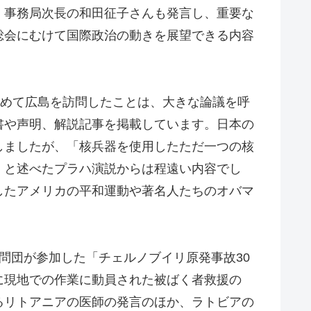
）事務局次長の和田征子さんも発言し、重要な
総会にむけて国際政治の動きを展望できる内容
初めて広島を訪問したことは、大きな論議を呼
書や声明、解説記事を掲載しています。日本の
しましたが、「核兵器を使用したただ一つの核
」と述べたプラハ演説からは程遠い内容でし
したアメリカの平和運動や著名人たちのオバマ
問団が参加した「チェルノブイリ原発事故30
に現地での作業に動員された被ばく者救援の
るリトアニアの医師の発言のほか、ラトビアの