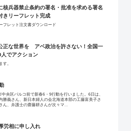
に核兵器禁止条約の署名・批准を求める署名
付きリーフレット完成
ーフレット注文書ダウンロード
公正な世界を アベ政治を許さない！全国一
0人でアクション
ます。
動
市中央区パルコ前で新春6・9行動を行いました。6日は、
内勝義さん、新日本婦人の会北海道本部の工藤富美子さ
ん、弁護士の齋藤耕さんが次々マ...
・厚労相に申し入れ