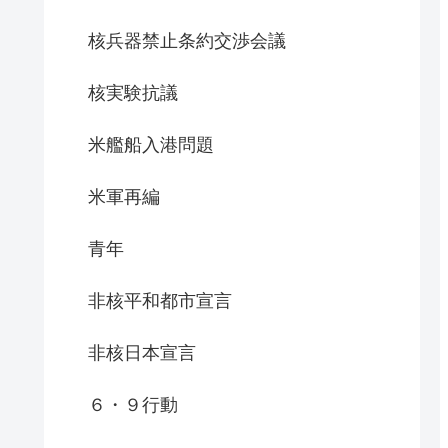
核兵器禁止条約交渉会議
核実験抗議
米艦船入港問題
米軍再編
青年
非核平和都市宣言
非核日本宣言
６・９行動