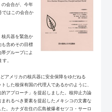
」の会合が、今年
号ではこの会合か
、核兵器を緊急か
約も含めその目標
地帯グループによ
ます。
などアメリカの核兵器に安全保障をゆだねる
ットした核保有国の代理人であるかのように、
進的アプローチ」を提起しました。核抑止力論
含まれるべき要素を提起したメキシコの文書な
した。カナダ在住の広島被爆者セツコ・サーロ