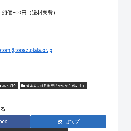
ジ 頒価800円（送料実費）
atom@topaz.plala.or.jp
本の紹介
被爆者は核兵器廃絶を心から求めます
する
ook
はてブ