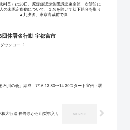
裁判長）は28日、原爆症認定集団訴訟東京第一次訴訟に
１人の未認定疾病について、１名を除いて却下処分を取り
 ▲判決後、東京高裁前で喜...
6団体署名行動 宇都宮市
95ダウンロード
の会」結成 7/16 13:30〜14:30スタート宣伝・署
平和大行進 長野県から山梨県入り