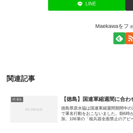
LINE
Maekawaを
関連記事
【徳島】国連軍縮週間に合わ
05 署名
徳島県原水協は国連軍縮週間期間中の
で署名行動をおこないました。朝6時
加。106筆の「核兵器全面禁止のアピー