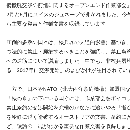
備撤廃交渉の前進に関するオープンエンド作業部会
2月と5月にスイスのジュネーブで開かれました。今
ら主要な発言と作業文書を収録しています。
圧倒的多数の国々は、核兵器の人道的影響に基づき
つ法的に禁止・廃絶するべきことを強調し、禁止条
への道筋について議論しました。中でも、非核兵器
る「2017年に交渉開始」のよびかけが注目されてい
一方で、日本やNATO（北大西洋条約機構）加盟国
「核の傘」の下にいる国ぐには、作業部会をボイコ
禁止条約の交渉開始を究極のかなたに追いやる「漸
を冷静に鋭く論破するオーストリアの文書、条約に
ど、議論の一端がわかる重要な作業文書を収録しま