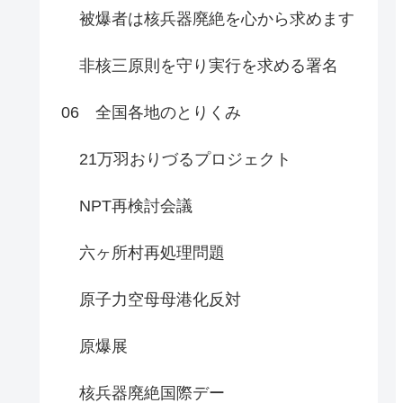
被爆者は核兵器廃絶を心から求めます
非核三原則を守り実行を求める署名
06 全国各地のとりくみ
21万羽おりづるプロジェクト
NPT再検討会議
六ヶ所村再処理問題
原子力空母母港化反対
原爆展
核兵器廃絶国際デー