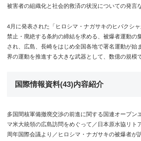
被害者の組織化と社会的救済の状況についての発言
4月に発表された「ヒロシマ・ナガサキのヒバクシ
禁止・廃絶する条約の締結を求める、被爆者運動の
され、広島、長崎をはじめ全国各地で署名運動が始
界の運動を推進する大きな武器として、数億の規模
国際情報資料(43)内容紹介
多国間核軍備撤廃交渉の前進に関する国連オープン
マ米大統領の広島訪問をめぐって／日本原水協リトア
周年国際会議より／ヒロシマ・ナガサキの被爆者が