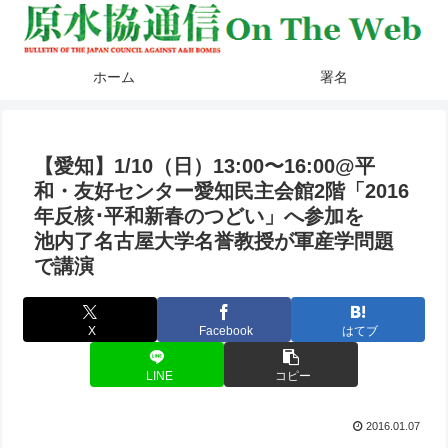
ホーム
署名
【愛知】1/10（日）13:00〜16:00@平
和・友好センター愛知民主会館2階「2016
年反核･平和新春のつどい」へ参加を
池内了名古屋大学名誉教授が軍産学問題
で講演
X
Facebook
はてブ
LINE
コピー
2016.01.07