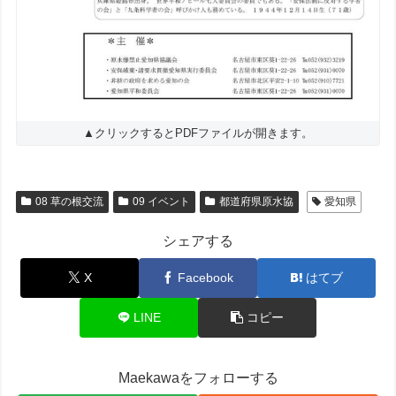
▲クリックするとPDFファイルが開きます。
08 草の根交流
09 イベント
都道府県原水協
愛知県
シェアする
X
Facebook
はてブ
LINE
コピー
Maekawaをフォローする