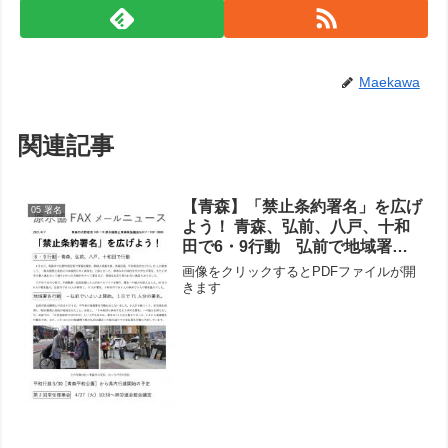
Maekawa
関連記事
【青森】「禁止条約署名」を広げ
05 署名
よう！ 青森、弘前、八戸、十和
田で6・9行動 弘前で地域署名
行動スタート1日で71人分集まる
画像をクリックするとPDFファイルが開
きます