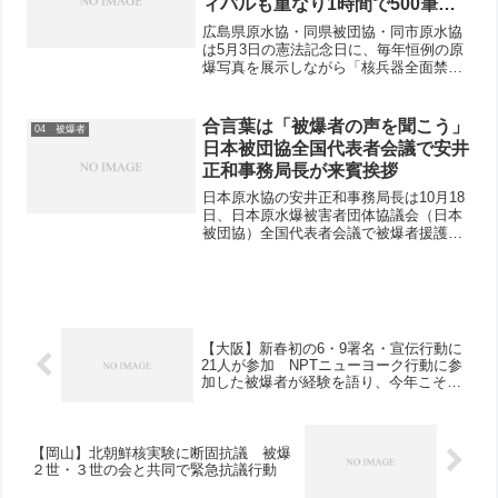
ィバルも重なり1時間で500筆超
える署名寄せられる
広島県原水協・同県被団協・同市原水協
は5月3日の憲法記念日に、毎年恒例の原
爆写真を展示しながら「核兵器全面禁止
のアピール」署名行動を平和公園・元安
橋でおこないました。この日から「フラ
ワー・フェスティバル」が始まったこと
合言葉は「被爆者の声を聞こう」
04 被爆者
もあり、広島市民をはじ...
日本被団協全国代表者会議で安井
正和事務局長が来賓挨拶
日本原水協の安井正和事務局長は10月18
日、日本原水爆被害者団体協議会（日本
被団協）全国代表者会議で被爆者援護連
帯募金を手渡し、来賓挨拶をおこないま
した。全文を紹介します。 みなさん、
おはようございます。ご紹介いただきま
した日本原水協事務局...
【大阪】新春初の6・9署名・宣伝行動に
21人が参加 NPTニューヨーク行動に参
加した被爆者が経験を語り、今年こそ核
兵器のない世界を実現しようと呼びかけ
る
【岡山】北朝鮮核実験に断固抗議 被爆
２世・３世の会と共同で緊急抗議行動