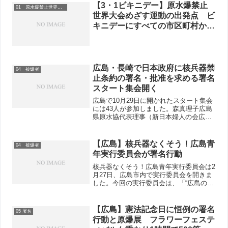
【3・1ビキニデー】原水爆禁止
01 原水爆禁止世界大会
世界大会めざす運動の出発点 ビ
キニデーにすべての市区町村から
代表を！栃木県北原水協5人派遣
を決定！
広島・長崎で日本政府に核兵器禁
04 被爆者
止条約の署名・批准を求める署名
スタート集会開く
広島で10月29日に開かれたスタート集会
には43人が参加しました。森真理子広島
県原水協代表理事（新日本婦人の会広島
県本部会長）の司会で進行し、最初に原
爆犠牲者に黙祷しました。神部泰代表理
事は、セントビンセント・グレナディー
【広島】核兵器なくそう！広島青
04 被爆者
ンのラルフ・ゴンザ...
年実行委員会が署名行動
核兵器なくそう！広島青年実行委員会は2
月27日、広島市内で実行委員会を開きま
した。今回の実行委員会は、「“広島の青
年として”という役割だけじゃなく、自分
たちの願いから出発した活動も大事にし
ていきたい」「やりたいことから始めよ
【広島】憲法記念日に恒例の署名
05 署名
う」という想いか...
行動と原爆展 フラワーフェステ