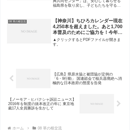
興共同センター」は、安心して暮らせる
福島県を取り戻し、子どもたちを守るた
めのあらゆる選択ができるようにと、標
記の署名をはじめました。10月30日には
「ふくしま復興共同センター放射能対策
【神奈川】ちひろカレンダー現在
08 草の根交流
子どもチーム」が呼び...
4,250本を超えました。あと1,700
本普及のためにご協力を！今年
も、東日本大震災被災者にちひろ
▲クリックするとPDFファイルが開きま
カレンダーを贈ろう！
す。
【広島】県原水協と被団協が定例の
「6・9行動」 国連総会で核兵器廃絶へ消
極的な日本政府の態度を告発
【ノーモア・ヒバクシャ訴訟ニュース】
2016年を制度の抜本改正の年に 東京地
裁17人全員勝訴を生かして
ホーム
08 草の根交流