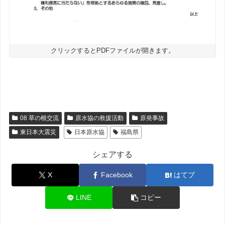
クリックするとPDFファイルが開きます。
08 草の根交流
原水協の救援活動
原発事故
東日本大震災
日本原水協
福島県
シェアする
X
Facebook
はてブ
LINE
コピー