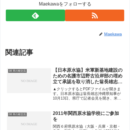
Maekawaをフォローする
Maekawa
関連記事
【日本原水協】米軍新基地建設の
08 草の根交流
ための名護市辺野古沿岸部の埋め
立て承認を取り消した翁長雄志沖
縄県知事へ激励電報送る
▲クリックするとPDFファイルが開きま
す。日本原水協は翁長雄志沖縄県知事が
10月13日、県庁で記者会見を開き、米軍
新基地建設のための名護市辺野古沿岸部
の埋め立て承認を取り消したと発表した
ことに対し、高草木博代表理事と安井正
2011年関西原水協学校にご参加
08 草の根交流
和事務局長の連名で...
を
関西６府県原水協（大阪・兵庫・京都・