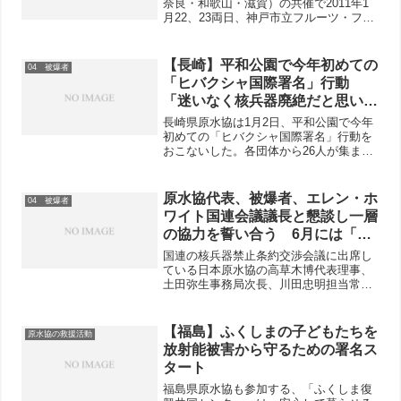
奈良・和歌山・滋賀）の共催で2011年1
月22、23両日、神戸市立フルーツ・フラ
ワーパークで関西原水協学校が行われま
す。22日には日本原水協全国担当常任理
事の川田忠明さんから「核兵器のない世
【長崎】平和公園で今年初めての
04 被爆者
界は実現可能か...
「ヒバクシャ国際署名」行動
「迷いなく核兵器廃絶だと思いま
す」と駆け寄り署名
長崎県原水協は1月2日、平和公園で今年
初めての「ヒバクシャ国際署名」行動を
おこないした。各団体から26人が集まっ
て観光客や公園を訪れた人たちに署名を
呼びかけ、みなさん次々と応じていまし
た。駆け寄って署名をした男性は「迷い
原水協代表、被爆者、エレン・ホ
04 被爆者
なく核兵器廃絶だと思...
ワイト国連会議議長と懇談し一層
の協力を誓い合う 6月には「た
くさんの署名を持ってきてほし
国連の核兵器禁止条約交渉会議に出席し
い」
ている日本原水協の高草木博代表理事、
土田弥生事務局次長、川田忠明担当常任
理事の3氏は3月30日、被団協代表として
会議に出席中の藤森俊希日本原水爆被害
者団体協議会（日本被団協）事務局次長
【福島】ふくしまの子どもたちを
原水協の救援活動
やカナダ在住の被爆者...
放射能被害から守るための署名ス
タート
福島県原水協も参加する、「ふくしま復