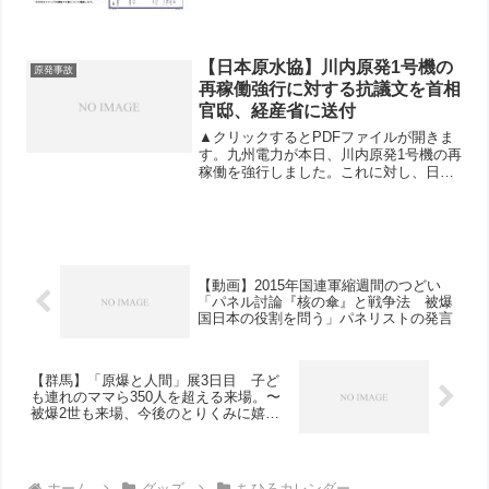
【日本原水協】川内原発1号機の
原発事故
再稼働強行に対する抗議文を首相
官邸、経産省に送付
▲クリックするとPDFファイルが開きま
す。九州電力が本日、川内原発1号機の再
稼働を強行しました。これに対し、日本
原水協は安倍首相と宮沢経産大臣に宛て
た抗議声明を発表し、首相官邸と経済産
業省にFAXを送りました。全国からも抗
議を集中しましょう...
【動画】2015年国連軍縮週間のつどい
「パネル討論『核の傘』と戦争法 被爆
国日本の役割を問う」パネリストの発言
【群馬】「原爆と人間」展3日目 子ど
も連れのママら350人を超える来場。〜
被爆2世も来場、今後のとりくみに嬉し
い交流〜
ホーム
グッズ
ちひろカレンダー