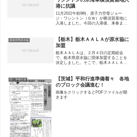
港に抗議
11月20日午前9時、原子力空母ジョー
ジ・ワシントン（ＧＷ）が横須賀基地に
入港しました。今回の入港後、来春まで
「定期修理＝メンテナンス」を実施する
ため横須賀基地に居座り続けことになり
ます。こんなことは断じて許されませ
【栃木】栃木ＡＡＬＡが原水協に
都道府県原水協
ん。21日(水)午前11...
加盟
栃木ＡＡＬＡは、２月４日の定期総会
で、栃木県原水協に団体加盟することを
決定しました。そこで、栃木ＡＡＬＡ理
事長の日野原勇一さんに寄稿していただ
きました。 2007年２月４日「栃木ＡＡ
ＬＡ」の定期総会で原水爆禁止栃木県協
【茨城】平和行進準備着々 各地
03 平和行進
議会に団体加盟する方針...
のブロック会議進む！
画像をクリックするとPDFファイルが開
きます