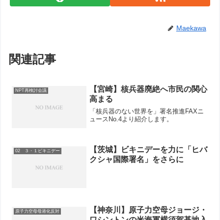
Maekawa
関連記事
【宮崎】核兵器廃絶へ市民の関心
NPT再検討会議
高まる
「核兵器のない世界を」署名推進FAXニ
ュースNo.4より紹介します。
【茨城】ビキニデーを力に「ヒバ
02 ３・１ビキニデー
クシャ国際署名」をさらに
【神奈川】原子力空母ジョージ・
原子力空母母港化反対
ワシントンの米海軍横須賀基地入