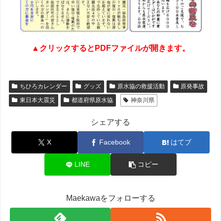
▲クリックするとPDFファイルが開きます。
ちひろカレンダー
グッズ
原水協の救援活動
原発事故
東日本大震災
都道府県原水協
神奈川県
シェアする
X
Facebook
はてブ
LINE
コピー
Maekawaをフォローする