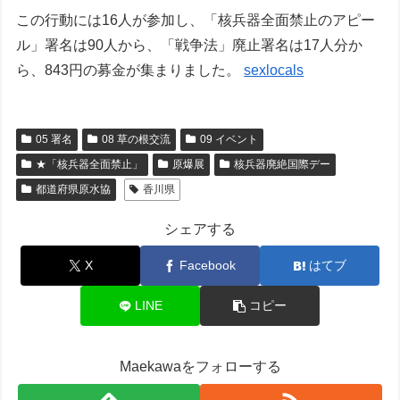
この行動には16人が参加し、「核兵器全面禁止のアピー
ル」署名は90人から、「戦争法」廃止署名は17人分か
ら、843円の募金が集まりました。
sexlocals
05 署名
08 草の根交流
09 イベント
★「核兵器全面禁止」
原爆展
核兵器廃絶国際デー
都道府県原水協
香川県
シェアする
X
Facebook
はてブ
LINE
コピー
Maekawaをフォローする