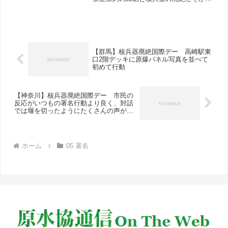
島・長崎の悲劇を繰り返さないもっとも
確かな保証です」と述べて、「核兵器全
面禁止のアピール」署名を呼びかけまし
た。行動参加者は、新婦...
【群馬】核兵器廃絶国際デー 高崎駅東
口2階デッキに原爆パネル写真を並べて
初めて行動
【神奈川】核兵器廃絶国際デー 市民の
反応がいつもの署名行動より良く、対話
では堰を切ったようにたくさんの声が寄
せられる
ホーム
05 署名