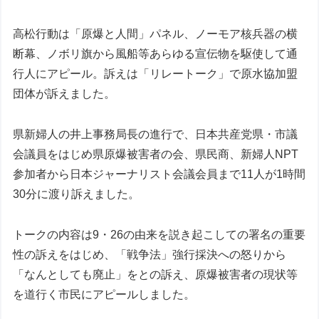
高松行動は「原爆と人間」パネル、ノーモア核兵器の横
断幕、ノボリ旗から風船等あらゆる宣伝物を駆使して通
行人にアピール。訴えは「リレートーク」で原水協加盟
団体が訴えました。
県新婦人の井上事務局長の進行で、日本共産党県・市議
会議員をはじめ県原爆被害者の会、県民商、新婦人NPT
参加者から日本ジャーナリスト会議会員まで11人が1時間
30分に渡り訴えました。
トークの内容は9・26の由来を説き起こしての署名の重要
性の訴えをはじめ、「戦争法」強行採決への怒りから
「なんとしても廃止」をとの訴え、原爆被害者の現状等
を道行く市民にアピールしました。