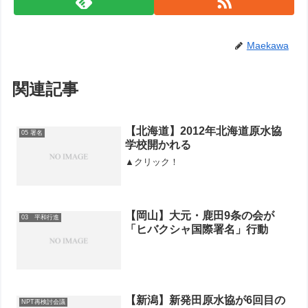
Maekawa
関連記事
【北海道】2012年北海道原水協
05 署名
学校開かれる
▲クリック！
【岡山】大元・鹿田9条の会が
03 平和行進
「ヒバクシャ国際署名」行動
【新潟】新発田原水協が6回目の
NPT再検討会議