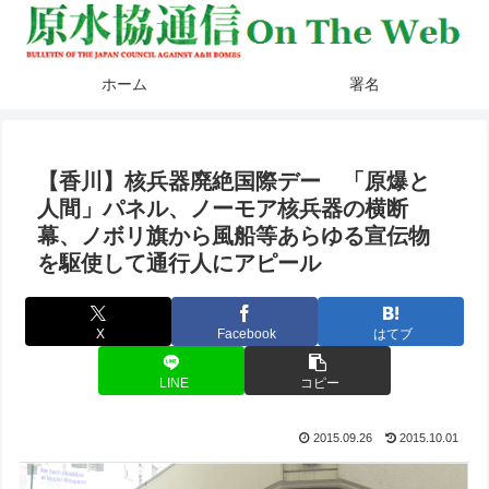
ホーム
署名
【香川】核兵器廃絶国際デー 「原爆と
人間」パネル、ノーモア核兵器の横断
幕、ノボリ旗から風船等あらゆる宣伝物
を駆使して通行人にアピール
X
Facebook
はてブ
LINE
コピー
2015.09.26
2015.10.01